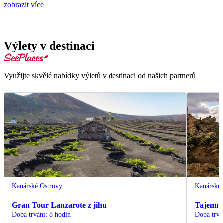
zobrazit více
Výlety v destinaci
Využijte skvělé nabídky výletů v destinaci od našich partnerů
Kanárské Ostrovy
Kanárské 
Gran Tour Lanzarote z jihu
Tajemná 
Doba trvání
:
8 hodin
Doba trvá