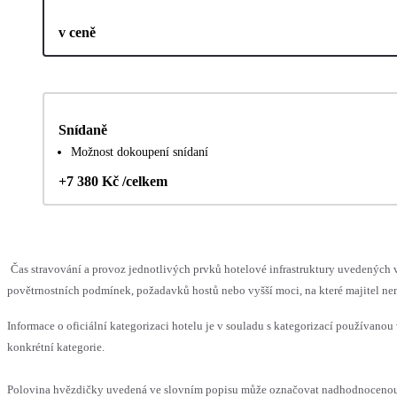
v ceně
Snídaně
Možnost dokoupení snídaní
+7 380 Kč /celkem
Čas stravování a provoz jednotlivých prvků hotelové infrastruktury uvedenýc
povětrnostních podmínek, požadavků hostů nebo vyšší moci, na které majitel nem
Informace o oficiální kategorizaci hotelu je v souladu s kategorizací používanou 
konkrétní kategorie.
Polovina hvězdičky uvedená ve slovním popisu může označovat nadhodnocenou n