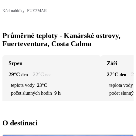
Kód nabídky:
FUE2MAR
Průměrné teploty - Kanárské ostrovy,
Fuerteventura, Costa Calma
Srpen
Září
29
°C
22
°C
27
°C
2
den
noc
den
teplota vody
23°C
teplota vody
počet slunných hodin
9 h
počet slunnýc
O destinaci