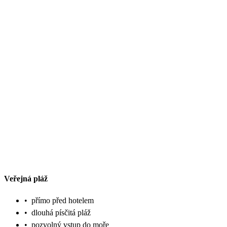
Veřejná pláž
•
přímo před hotelem
•
dlouhá písčitá pláž
•
pozvolný vstup do moře