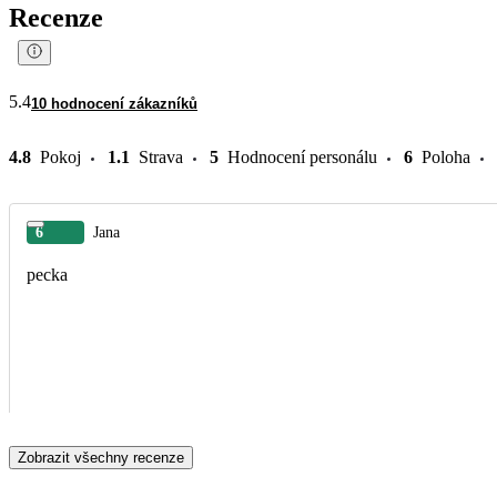
Recenze
5.4
10 hodnocení zákazníků
4.8
Pokoj
1.1
Strava
5
Hodnocení personálu
6
Poloha
6
Jana
pecka
Zobrazit všechny recenze