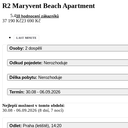
R2 Maryvent Beach Apartment
5.4
10 hodnocení zákazníků
37 190 Kč
23 690 Kč
LAST MINUTE
Osoby
:
2 dospělí
Odkud pojedete
:
Nerozhoduje
Délka pobytu
:
Nerozhoduje
Termín
:
30.08 - 06.09.2026
Srpen
Nejlepší možnost v tomto období:
30.08
-
06.09.2026
(8 dní, 7 nocí)
PO
ÚT
ST
ČT
Odlet
:
Praha (letiště), 14:20