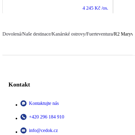
4 245 Kč
/os.
Dovolená
/
Naše destinace
/
Kanárské ostrovy
/
Fuerteventura
/
R2 Maryve
Kontakt
Kontaktujte nás
+420 296 184 910
info@cedok.cz