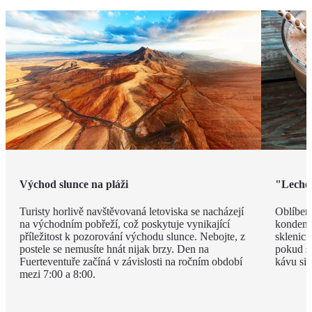
Východ slunce na pláži
"Leche 
Turisty horlivě navštěvovaná letoviska se nacházejí
Oblíben
na východním pobřeží, což poskytuje vynikající
kondenz
příležitost k pozorování východu slunce. Nebojte, z
sklenici
postele se nemusíte hnát nijak brzy. Den na
pokud si
Fuerteventuře začíná v závislosti na ročním období
kávu si 
mezi 7:00 a 8:00.