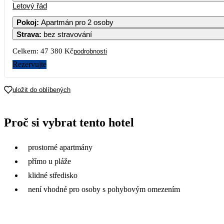
Letový řád
Pokoj
:
Apartmán pro 2 osoby
Strava
:
bez stravování
3
4
5
6
Celkem:
47 380 Kč
podrobnosti
10
11
12
13
Rezervujte
17
18
19
20
uložit do oblíbených
24
25
26
27
Proč si vybrat tento hotel
31
prostorné apartmány
přímo u pláže
klidné středisko
není vhodné pro osoby s pohybovým omezením