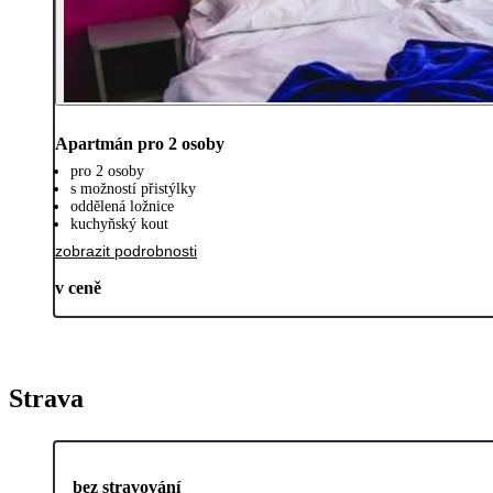
Apartmán pro 2 osoby
pro 2 osoby
s možností přistýlky
oddělená ložnice
kuchyňský kout
zobrazit podrobnosti
v ceně
Strava
bez stravování