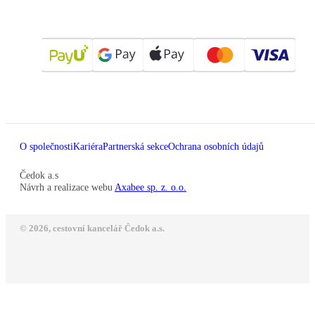
O společnosti
Kariéra
Partnerská sekce
Ochrana osobních údajů
Čedok a.s
Návrh a realizace webu
Axabee sp. z. o.o.
© 2026, cestovní kancelář Čedok a.s.