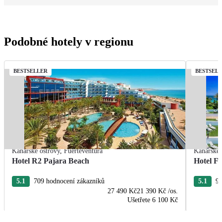
Podobné hotely v regionu
BESTSELLER
BESTSEL
Kanárské ostrovy
,
Fuerteventura
Kanárské 
Hotel R2 Pajara Beach
Hotel Fu
5.1
709 hodnocení zákazníků
5.1
96
27 490 Kč
21 390 Kč
/os.
Ušetřete
6 100 Kč