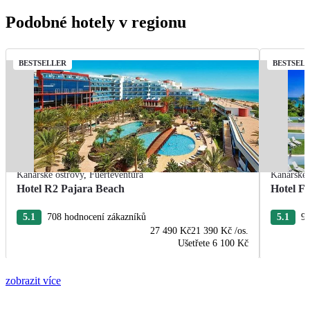
Podobné hotely v regionu
BESTSELLER
BESTSEL
Kanárské ostrovy
,
Fuerteventura
Kanárské 
Hotel R2 Pajara Beach
Hotel Fu
5.1
708 hodnocení zákazníků
5.1
96
27 490 Kč
21 390 Kč
/os.
Ušetřete
6 100 Kč
zobrazit více