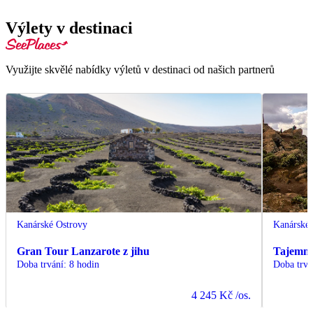
Výlety v destinaci
Využijte skvělé nabídky výletů v destinaci od našich partnerů
Kanárské Ostrovy
Kanárské 
Gran Tour Lanzarote z jihu
Tajemná 
Doba trvání
:
8 hodin
Doba trvá
4 245 Kč
/os.