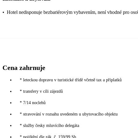
•
Hotel nedisponuje bezbariérovým vybavením, není vhodné pro o
Cena zahrnuje
* leteckou dopravu v turistické třídě včetně tax a příplatků
* transfery v cíli zájezdů
* 7/14 noclehů
* stravování v rozsahu uvedeném u ubytovacího objektu
* služby česky mluvícího delegáta
* pojištění dle zák. č. 159/99 Sb.