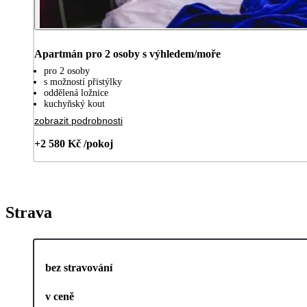
Apartmán pro 2 osoby s výhledem/moře
pro 2 osoby
s možností přistýlky
oddělená ložnice
kuchyňský kout
zobrazit podrobnosti
+2 580 Kč /pokoj
Strava
bez stravování
v ceně