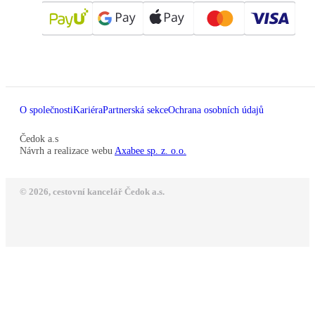
O společnosti
Kariéra
Partnerská sekce
Ochrana osobních údajů
Čedok a.s
Návrh a realizace webu
Axabee sp. z. o.o.
© 2026, cestovní kancelář Čedok a.s.