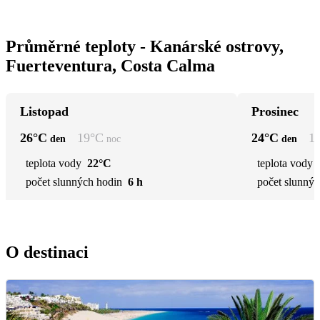
Průměrné teploty - Kanárské ostrovy,
Fuerteventura, Costa Calma
Listopad
Prosinec
26
°C
19
°C
24
°C
1
den
noc
den
teplota vody
22°C
teplota vody
počet slunných hodin
6 h
počet slunnýc
O destinaci