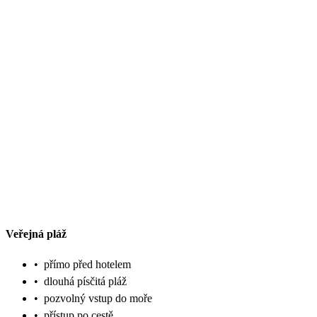
Veřejná pláž
•
přímo před hotelem
•
dlouhá písčitá pláž
•
pozvolný vstup do moře
•
přístup po cestě