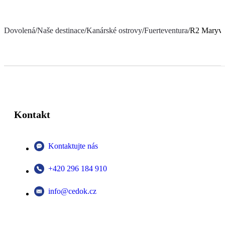
Dovolená
/
Naše destinace
/
Kanárské ostrovy
/
Fuerteventura
/
R2 Maryve
Kontakt
Kontaktujte nás
+420 296 184 910
info@cedok.cz