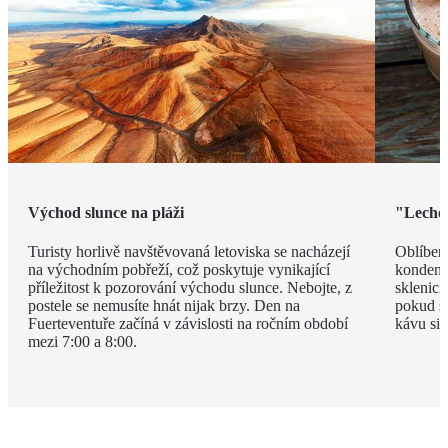
Východ slunce na pláži
"Leche 
Turisty horlivě navštěvovaná letoviska se nacházejí
Oblíben
na východním pobřeží, což poskytuje vynikající
kondenz
příležitost k pozorování východu slunce. Nebojte, z
sklenici
postele se nemusíte hnát nijak brzy. Den na
pokud si
Fuerteventuře začíná v závislosti na ročním období
kávu si 
mezi 7:00 a 8:00.