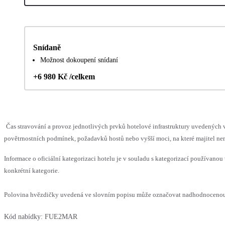
Snídaně
Možnost dokoupení snídaní
+6 980 Kč /celkem
Čas stravování a provoz jednotlivých prvků hotelové infrastruktury uvedenýc
povětrnostních podmínek, požadavků hostů nebo vyšší moci, na které majitel nem
Informace o oficiální kategorizaci hotelu je v souladu s kategorizací používanou 
konkrétní kategorie.
Polovina hvězdičky uvedená ve slovním popisu může označovat nadhodnocenou n
Kód nabídky:
FUE2MAR