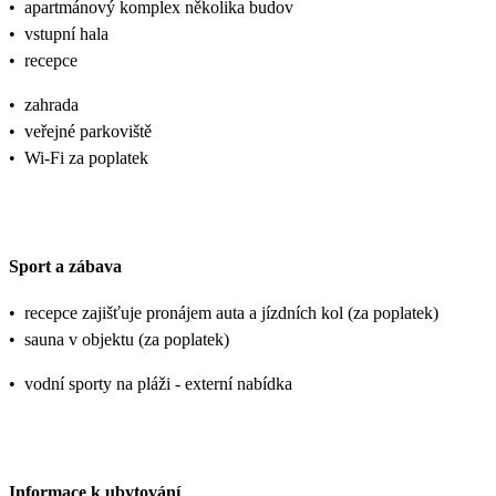
•
apartmánový komplex několika budov
•
vstupní hala
•
recepce
•
zahrada
•
veřejné parkoviště
•
Wi-Fi za poplatek
Sport a zábava
•
recepce zajišťuje pronájem auta a jízdních kol (za poplatek)
•
sauna v objektu (za poplatek)
•
vodní sporty na pláži - externí nabídka
Informace k ubytování