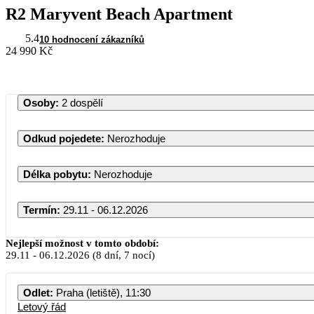
R2 Maryvent Beach Apartment
5.4
10 hodnocení zákazníků
24 990 Kč
Osoby
:
2 dospělí
Odkud pojedete
:
Nerozhoduje
Délka pobytu
:
Nerozhoduje
Termín
:
29.11 - 06.12.2026
Listopa
Nejlepší možnost v tomto období:
29.11
-
06.12.2026
(8 dní, 7 nocí)
PO
ÚT
ST
ČT
Odlet
:
Praha (letiště), 11:30
Letový řád