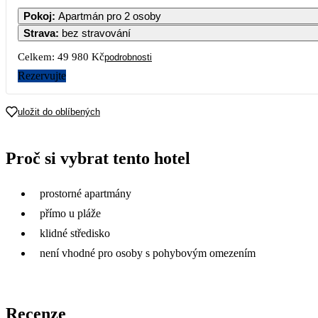
Pokoj
:
Apartmán pro 2 osoby
Strava
:
bez stravování
2
3
4
5
26 49
Celkem:
49 980 Kč
podrobnosti
9
10
11
12
Rezervujte
27 99
16
17
18
19
uložit do oblíbených
26 49
23
24
25
26
Proč si vybrat tento hotel
25 49
30
prostorné apartmány
přímo u pláže
klidné středisko
není vhodné pro osoby s pohybovým omezením
Recenze