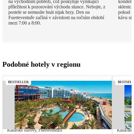
na východním pobřeží, což poskytuje vynikající
kondenz
příležitost k pozorování východu slunce. Nebojte, z
sklenici
postele se nemusíte hnát nijak brzy. Den na
pokud si
Fuerteventuře začíná v závislosti na ročním období
kávu si 
mezi 7:00 a 8:00.
Podobné hotely v regionu
BESTSELLER
BESTSEL
Kanárské ostrovy
,
Fuerteventura
Kanárské 