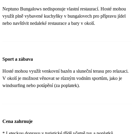
Neptuno Bungalows nedisponuje vlastní restaurací. Hosté mohou
využít plně vybavené kuchyňky v bungalovech pro přípravu jídel
nebo navštívit nedaleké restaurace a bary v okolí.
Sport a zábava
Hosté mohou využít venkovní bazén a sluneční terasu pro relaxaci.
V okolí je možnost věnovat se různým vodním sportům, jako je
windsurfing nebo potápění (za poplatek).
Cena zahrnuje
* Leteckou dopravu v turistické třídě včetně tax a poplatků