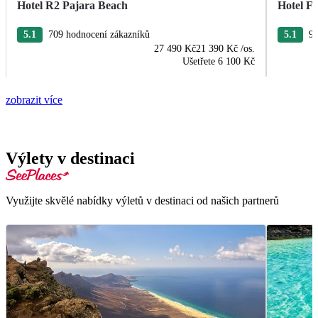
Hotel R2 Pajara Beach
Hotel Fu
5.1
709 hodnocení zákazníků
5.1
96
27 490 Kč
21 390 Kč
/os.
Ušetřete
6 100 Kč
zobrazit více
Výlety v destinaci
Využijte skvělé nabídky výletů v destinaci od našich partnerů