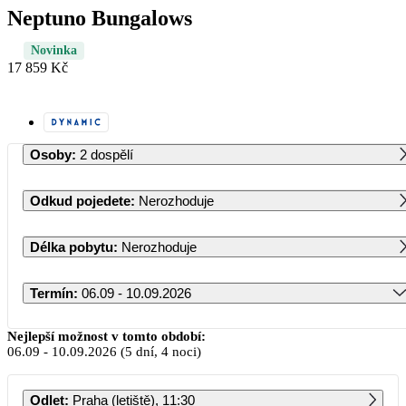
Neptuno Bungalows
Novinka
17 859 Kč
Osoby
:
2 dospělí
Odkud pojedete
:
Nerozhoduje
Délka pobytu
:
Nerozhoduje
Termín
:
06.09 - 10.09.2026
Září 2026
Nejlepší možnost v tomto období:
06.09
-
10.09.2026
(5 dní, 4 noci)
PO
ÚT
ST
ČT
PÁ
SO
NE
Odlet
:
Praha (letiště), 11:30