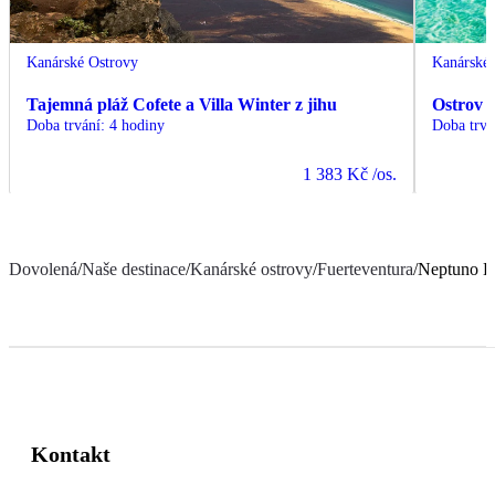
Kanárské Ostrovy
Kanárské 
Tajemná pláž Cofete a Villa Winter z jihu
Ostrov 
Doba trvání
:
4 hodiny
Doba trvá
1 383 Kč
/os.
Dovolená
/
Naše destinace
/
Kanárské ostrovy
/
Fuerteventura
/
Neptuno B
Kontakt