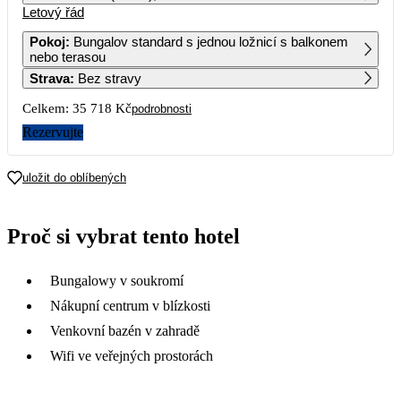
Letový řád
1
2
3
4
5
6
24 059
13 049
17 859
Pokoj
:
Bungalov standard s jednou ložnicí s balkonem
nebo terasou
7
8
9
10
11
12
13
Strava
:
Bez stravy
23 859
15 249
18 009
Celkem:
35 718 Kč
podrobnosti
14
15
16
17
18
19
20
23 999
15 249
18 959
Rezervujte
21
22
23
24
25
26
27
18 679
uložit do oblíbených
28
29
30
Proč si vybrat tento hotel
Bungalowy v soukromí
Nákupní centrum v blízkosti
Venkovní bazén v zahradě
Wifi ve veřejných prostorách