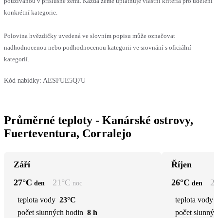
používanou v příslušné zemi. Každá země uplatňuje vlastní kritéria pro udělení
konkrétní kategorie.
Polovina hvězdičky uvedená ve slovním popisu může označovat
nadhodnocenou nebo podhodnocenou kategorii ve srovnání s oficiální
kategorií.
Kód nabídky:
AESFUE5Q7U
Průměrné teploty - Kanárské ostrovy,
Fuerteventura, Corralejo
Září
Říjen
27
°C
21
°C
26
°C
2
den
noc
den
teplota vody
23°C
teplota vody
počet slunných hodin
8 h
počet slunnýc