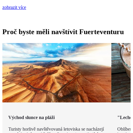
zobrazit více
Proč byste měli navštívit Fuerteventuru
Východ slunce na pláži
"Leche 
Turisty horlivě navštěvovaná letoviska se nacházejí
Oblíben