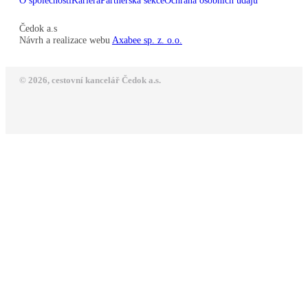
O společnosti
Kariéra
Partnerská sekce
Ochrana osobních údajů
Čedok a.s
Návrh a realizace webu
Axabee sp. z. o.o.
© 2026, cestovní kancelář Čedok a.s.