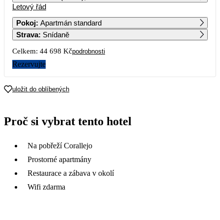
Letový řád
1
2
3
4
5
6
7
19 079
22 989
Pokoj
:
Apartmán standard
Strava
:
Snídaně
8
9
10
11
12
13
14
18 599
22 349
Celkem:
44 698 Kč
podrobnosti
15
16
17
18
19
20
21
Rezervujte
18 599
21 979
22
23
24
25
26
27
28
uložit do oblíbených
20 799
19 609
29
30
31
Proč si vybrat tento hotel
13 829
Na pobřeží Corallejo
Prostorné apartmány
Restaurace a zábava v okolí
Wifi zdarma