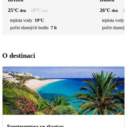
25
°C
18
°C
26
°C
1
den
noc
den
teplota vody
19°C
teplota vody
počet slunných hodin
7 h
počet slunnýc
O destinaci
Fuerteventura ve zkratce: