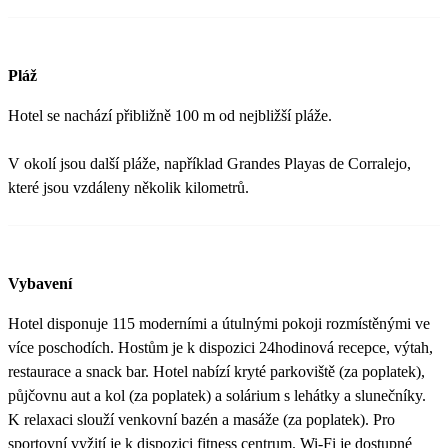
Pláž
Hotel se nachází přibližně 100 m od nejbližší pláže.
V okolí jsou další pláže, například Grandes Playas de Corralejo,
které jsou vzdáleny několik kilometrů.
Vybavení
Hotel disponuje 115 moderními a útulnými pokoji rozmístěnými ve
více poschodích. Hostům je k dispozici 24hodinová recepce, výtah,
restaurace a snack bar. Hotel nabízí kryté parkoviště (za poplatek),
půjčovnu aut a kol (za poplatek) a solárium s lehátky a slunečníky.
K relaxaci slouží venkovní bazén a masáže (za poplatek). Pro
sportovní vyžití je k dispozici fitness centrum. Wi-Fi je dostupné