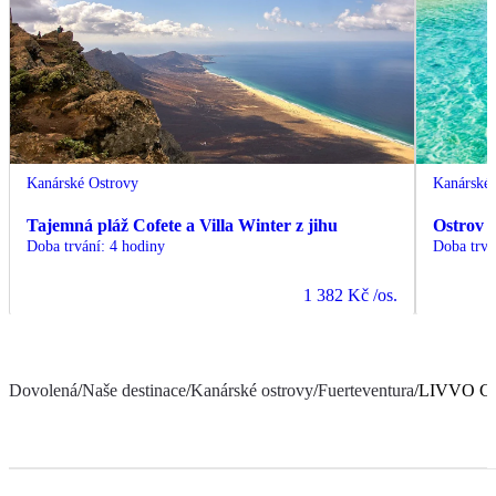
Kanárské Ostrovy
Kanárské 
Tajemná pláž Cofete a Villa Winter z jihu
Ostrov 
Doba trvání
:
4 hodiny
Doba trvá
1 382 Kč
/os.
Dovolená
/
Naše destinace
/
Kanárské ostrovy
/
Fuerteventura
/
LIVVO Cor