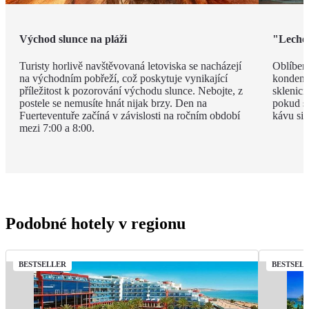
Východ slunce na pláži
"Leche 
Turisty horlivě navštěvovaná letoviska se nacházejí
Oblíben
na východním pobřeží, což poskytuje vynikající
kondenz
příležitost k pozorování východu slunce. Nebojte, z
sklenici
postele se nemusíte hnát nijak brzy. Den na
pokud si
Fuerteventuře začíná v závislosti na ročním období
kávu si 
mezi 7:00 a 8:00.
Podobné hotely v regionu
BESTSELLER
BESTSEL