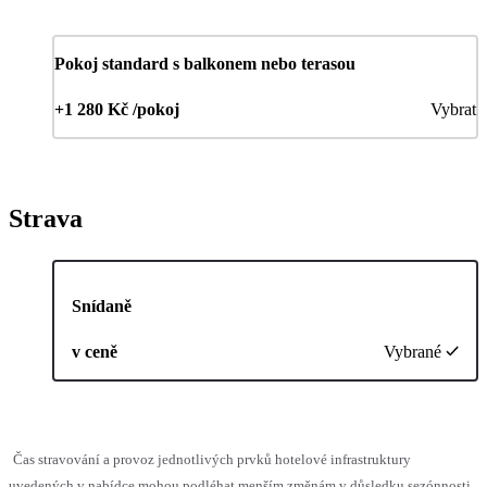
Pokoj standard s balkonem nebo terasou
+1 280 Kč /pokoj
Vybrat
Strava
Snídaně
v ceně
Vybrané
Čas stravování a provoz jednotlivých prvků hotelové infrastruktury
uvedených v nabídce mohou podléhat menším změnám v důsledku sezónnosti,