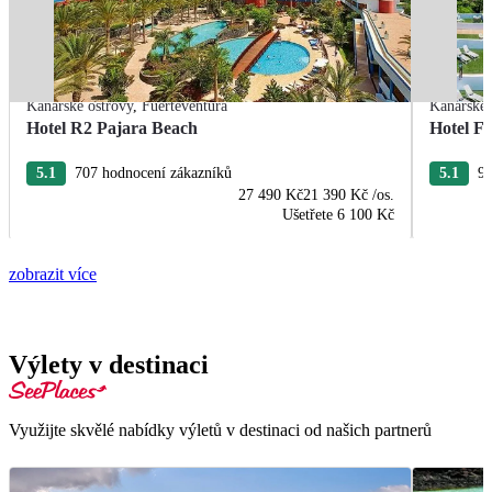
Kanárské ostrovy
,
Fuerteventura
Kanárské 
Hotel R2 Pajara Beach
Hotel Fu
5.1
707 hodnocení zákazníků
5.1
95
27 490 Kč
21 390 Kč
/os.
Ušetřete
6 100 Kč
zobrazit více
Výlety v destinaci
Využijte skvělé nabídky výletů v destinaci od našich partnerů