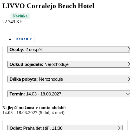
LIVVO Corralejo Beach Hotel
Novinka
22 349 Kč
Osoby
:
2 dospělí
Odkud pojedete
:
Nerozhoduje
Délka pobytu
:
Nerozhoduje
Termín
:
14.03 - 18.03.2027
Březen 2027
Nejlepší možnost v tomto období:
14.03
-
18.03.2027
(5 dní, 4 noci)
PO
ÚT
ST
ČT
PÁ
SO
NE
Odlet
:
Praha (letiště), 11:30