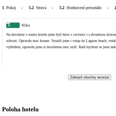
5
Pokoj
5.2
Strava
5.2
Hodnocení personálu
6
Klára
Na dovolene v tomto hotelu jsme byli letos v cervenci i s dvouletou dcero
uchvati. Opravdu moc krasne. Vyuzili jsme i vstup do Lagoon beach, venkovn
vyhledem, opravdu jsme si dovolenou moc uzili. Radi bychom se jeste nek
Zobrazit všechny recenze
Poloha hotelu