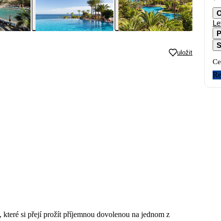
O
Le
P
S
uložit
Ce
Re
, které si přejí prožít příjemnou dovolenou na jednom z