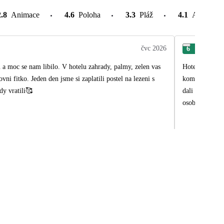
2.8
Animace
4.6
Poloha
3.3
Pláž
4.1
Atrakce v
čvc 2026
6
Rom
u a moc se nam libilo. V hotelu zahrady, palmy, zelen vas
Hotel R2 Rio Calma byl nejhezčí z celého města. Sice st
i fitko. Jeden den jsme si zaplatili postel na lezeni s
komplexu. Zpoč
dy vratili🥰
dali plánek. J
osobu. Jídlo b