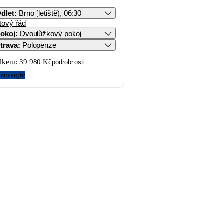
dlet
:
Brno (letiště), 06:30
tový řád
okoj
:
Dvoulůžkový pokoj
trava
:
Polopenze
lkem:
39 980 Kč
podrobnosti
zervujte