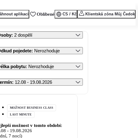
áhnout aplikaci
Oblíbené
CS / Kč
Klientská zóna Můj Čedok
Osoby
:
2 dospělí
dkud pojedete
:
Nerozhoduje
élka pobytu
:
Nerozhoduje
ermín
:
12.08 - 19.08.2026
MOŽNOST BUSINESS CLASS
LAST MINUTE
jlepší možnost v tomto období:
.08
-
19.08.2026
 dní, 7 nocí)