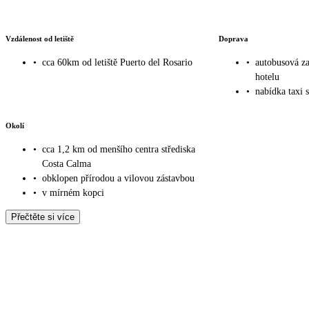
Vzdálenost od letiště
Doprava
•
cca 60km od letiště Puerto del Rosario
•
autobusová z
hotelu
•
nabídka taxi 
Okolí
•
cca 1,2 km od menšího centra střediska
Costa Calma
•
obklopen přírodou a vilovou zástavbou
•
v mírném kopci
Přečtěte si více