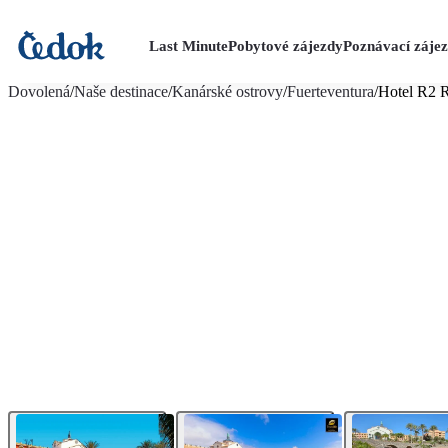
Last Minute
Pobytové zájezdy
Poznávací záje
více fotografií (35)
Dovolená
/
Naše destinace
/
Kanárské ostrovy
/
Fuerteventura
/
Hotel R2 