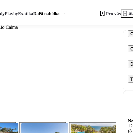
zdy
Plavby
Exotika
Další nabídka
Pro vás
St
Rio Calma
O
D
T
Ne
12
(8