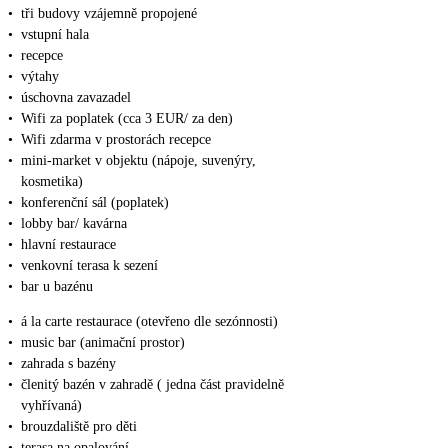
•
tři budovy vzájemně propojené
•
vstupní hala
•
recepce
•
výtahy
•
úschovna zavazadel
•
Wifi za poplatek (cca 3 EUR/ za den)
•
Wifi zdarma v prostorách recepce
•
mini-market v objektu (nápoje, suvenýry,
kosmetika)
•
konferenční sál (poplatek)
•
lobby bar/ kavárna
•
hlavní restaurace
•
venkovní terasa k sezení
•
bar u bazénu
•
á la carte restaurace (otevřeno dle sezónnosti)
•
music bar (animační prostor)
•
zahrada s bazény
•
členitý bazén v zahradě ( jedna část pravidelně
vyhřívaná)
•
brouzdaliště pro děti
•
terasa na opalování