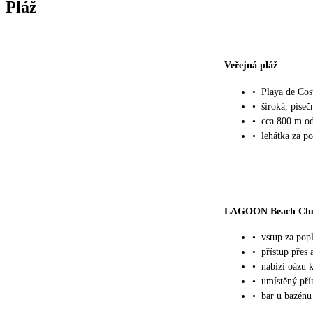
Pláž
Veřejná pláž
•
Playa de Cos
•
široká, píseč
•
cca 800 m od
•
lehátka za po
LAGOON Beach Cl
•
vstup za pop
•
přístup přes 
•
nabízí oázu 
•
umístěný př
•
bar u bazénu