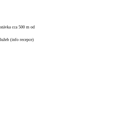
astávka cca 500 m od
služeb (info recepce)