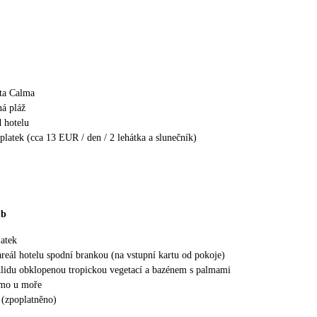
ta Calma
ná pláž
 hotelu
platek (cca 13 EUR / den / 2 lehátka a slunečník)
ub
latek
areál hotelu spodní brankou (na vstupní kartu od pokoje)
klidu obklopenou tropickou vegetací a bazénem s palmami
ímo u moře
 (zpoplatněno)