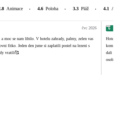
2.8
Animace
4.6
Poloha
3.3
Pláž
4.1
Atrakce v
čvc 2026
6
Rom
u a moc se nam libilo. V hotelu zahrady, palmy, zelen vas
Hotel R2 Rio Calma byl nejhezčí z celého města. Sice st
i fitko. Jeden den jsme si zaplatili postel na lezeni s
komplexu. Zpoč
dy vratili🥰
dali plánek. J
osobu. Jídlo b