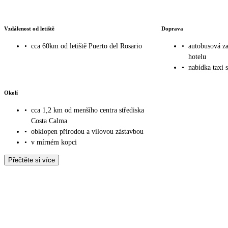
Vzdálenost od letiště
Doprava
•
cca 60km od letiště Puerto del Rosario
•
autobusová z
hotelu
•
nabídka taxi 
Okolí
•
cca 1,2 km od menšího centra střediska
Costa Calma
•
obklopen přírodou a vilovou zástavbou
•
v mírném kopci
Přečtěte si více