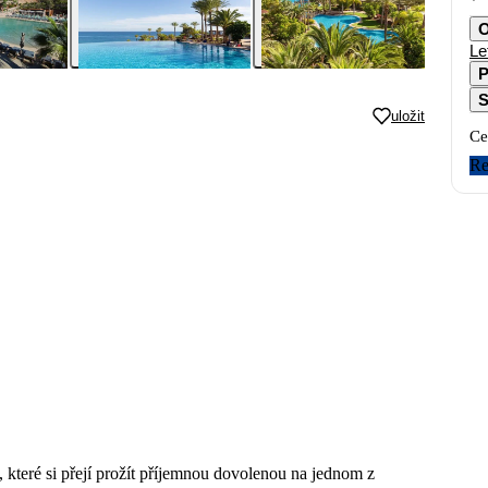
O
Le
P
S
uložit
Ce
Re
, které si přejí prožít příjemnou dovolenou na jednom z