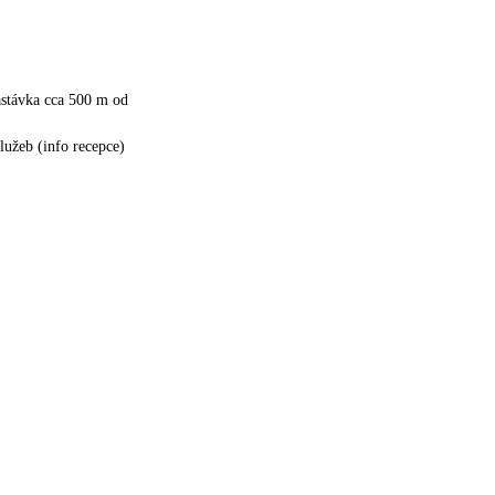
astávka cca 500 m od
služeb (info recepce)