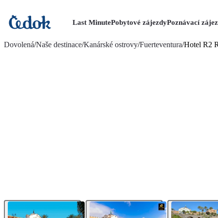
Last Minute
Pobytové zájezdy
Poznávací záje
více fotografií (35)
Dovolená
/
Naše destinace
/
Kanárské ostrovy
/
Fuerteventura
/
Hotel R2 