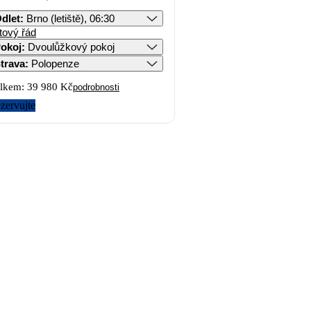
dlet
:
Brno (letiště), 06:30
tový řád
okoj
:
Dvoulůžkový pokoj
trava
:
Polopenze
lkem:
39 980 Kč
podrobnosti
zervujte