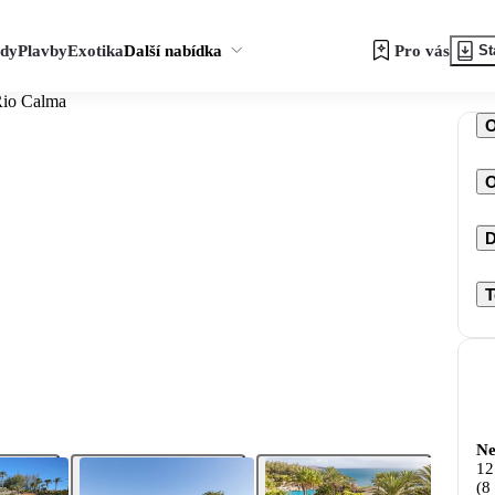
zdy
Plavby
Exotika
Další nabídka
Pro vás
St
Rio Calma
O
D
T
Ne
12
(8