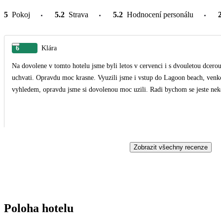
5
Pokoj
5.2
Strava
5.2
Hodnocení personálu
6
Klára
Na dovolene v tomto hotelu jsme byli letos v cervenci i s dvouletou dcero
uchvati. Opravdu moc krasne. Vyuzili jsme i vstup do Lagoon beach, venkovn
vyhledem, opravdu jsme si dovolenou moc uzili. Radi bychom se jeste nek
Zobrazit všechny recenze
Poloha hotelu