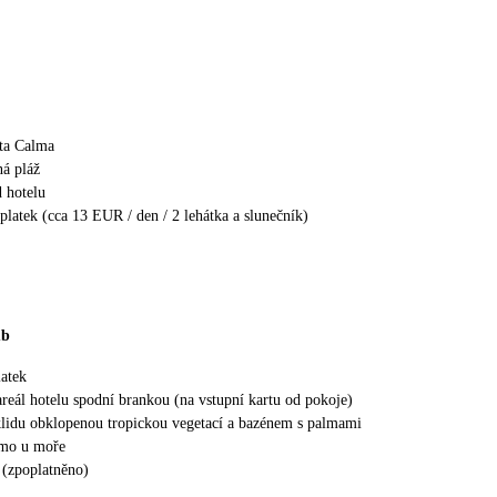
ta Calma
ná pláž
 hotelu
platek (cca 13 EUR / den / 2 lehátka a slunečník)
ub
latek
areál hotelu spodní brankou (na vstupní kartu od pokoje)
klidu obklopenou tropickou vegetací a bazénem s palmami
ímo u moře
 (zpoplatněno)