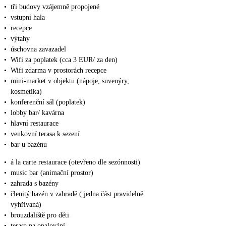
•
tři budovy vzájemně propojené
•
vstupní hala
•
recepce
•
výtahy
•
úschovna zavazadel
•
Wifi za poplatek (cca 3 EUR/ za den)
•
Wifi zdarma v prostorách recepce
•
mini-market v objektu (nápoje, suvenýry,
kosmetika)
•
konferenční sál (poplatek)
•
lobby bar/ kavárna
•
hlavní restaurace
•
venkovní terasa k sezení
•
bar u bazénu
•
á la carte restaurace (otevřeno dle sezónnosti)
•
music bar (animační prostor)
•
zahrada s bazény
•
členitý bazén v zahradě ( jedna část pravidelně
vyhřívaná)
•
brouzdaliště pro děti
•
terasa na opalování