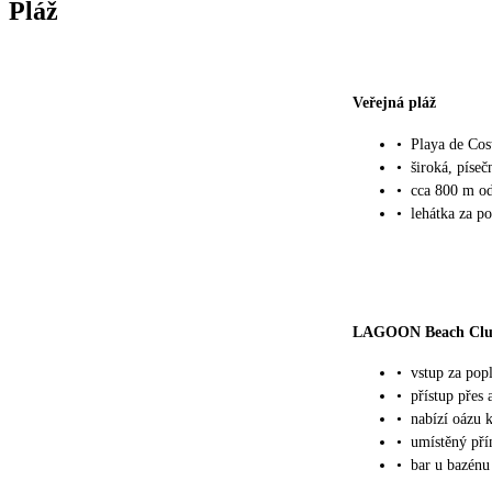
Pláž
Veřejná pláž
•
Playa de Cos
•
široká, píseč
•
cca 800 m od
•
lehátka za po
LAGOON Beach Cl
•
vstup za pop
•
přístup přes 
•
nabízí oázu 
•
umístěný př
•
bar u bazénu