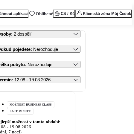
áhnout aplikaci
Oblíbené
CS / Kč
Klientská zóna Můj Čedok
Osoby
:
2 dospělí
dkud pojedete
:
Nerozhoduje
élka pobytu
:
Nerozhoduje
ermín
:
12.08 - 19.08.2026
MOŽNOST BUSINESS CLASS
LAST MINUTE
jlepší možnost v tomto období:
.08
-
19.08.2026
 dní, 7 nocí)