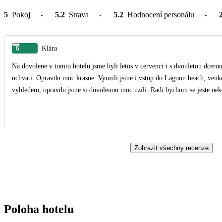
5
Pokoj
5.2
Strava
5.2
Hodnocení personálu
6
Klára
Na dovolene v tomto hotelu jsme byli letos v cervenci i s dvouletou dcero
uchvati. Opravdu moc krasne. Vyuzili jsme i vstup do Lagoon beach, venkovn
vyhledem, opravdu jsme si dovolenou moc uzili. Radi bychom se jeste nek
Zobrazit všechny recenze
Poloha hotelu