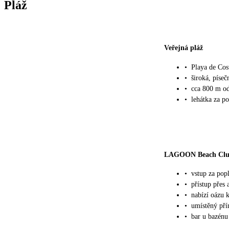
Pláž
Veřejná pláž
•
Playa de Cos
•
široká, píseč
•
cca 800 m od
•
lehátka za po
LAGOON Beach Cl
•
vstup za pop
•
přístup přes 
•
nabízí oázu 
•
umístěný př
•
bar u bazénu