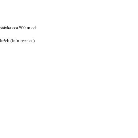
astávka cca 500 m od
služeb (info recepce)