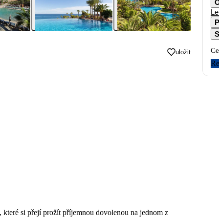
O
Le
P
S
Ce
uložit
Re
, které si přejí prožít příjemnou dovolenou na jednom z