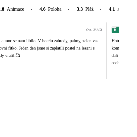
2.8
Animace
4.6
Poloha
3.3
Pláž
4.1
Atrakce v
čvc 2026
6
Rom
u a moc se nam libilo. V hotelu zahrady, palmy, zelen vas
Hotel R2 Rio Calma byl nejhezčí z celého města. Sice st
i fitko. Jeden den jsme si zaplatili postel na lezeni s
komplexu. Zpoč
dy vratili🥰
dali plánek. J
osobu. Jídlo b