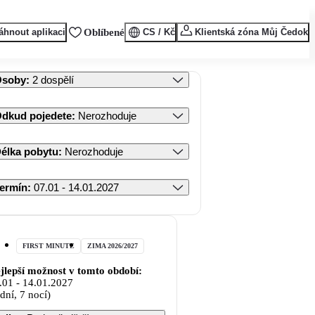
áhnout aplikaci
Oblíbené
CS / Kč
Klientská zóna Můj Čedok
Osoby
:
2 dospělí
dkud pojedete
:
Nerozhoduje
élka pobytu
:
Nerozhoduje
ermín
:
07.01 - 14.01.2027
FIRST MINUTE
ZIMA 2026/2027
jlepší možnost v tomto období:
.01
-
14.01.2027
 dní, 7 nocí)