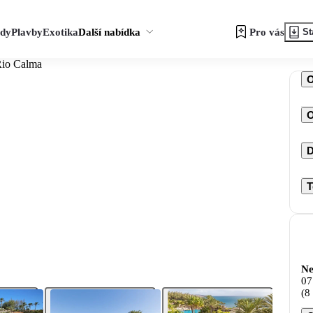
zdy
Plavby
Exotika
Další nabídka
Pro vás
St
Rio Calma
O
D
T
Ne
07
(8