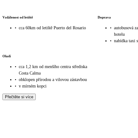
Vzdálenost od letiště
Doprava
•
cca 60km od letiště Puerto del Rosario
•
autobusová z
hotelu
•
nabídka taxi 
Okolí
•
cca 1,2 km od menšího centra střediska
Costa Calma
•
obklopen přírodou a vilovou zástavbou
•
v mírném kopci
Přečtěte si více