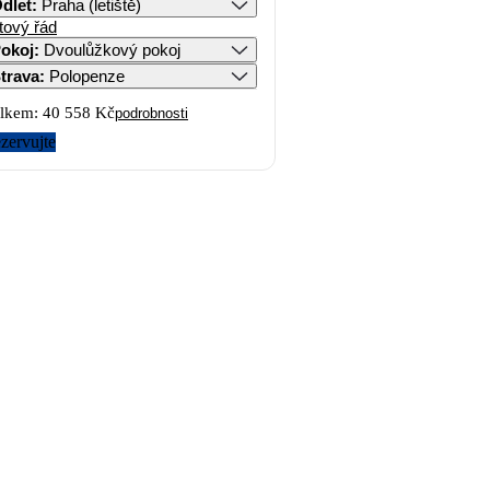
dlet
:
Praha (letiště)
tový řád
okoj
:
Dvoulůžkový pokoj
trava
:
Polopenze
lkem:
40 558 Kč
podrobnosti
zervujte