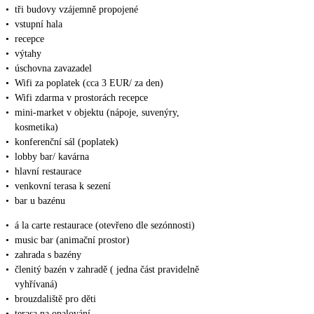
•
tři budovy vzájemně propojené
•
vstupní hala
•
recepce
•
výtahy
•
úschovna zavazadel
•
Wifi za poplatek (cca 3 EUR/ za den)
•
Wifi zdarma v prostorách recepce
•
mini-market v objektu (nápoje, suvenýry,
kosmetika)
•
konferenční sál (poplatek)
•
lobby bar/ kavárna
•
hlavní restaurace
•
venkovní terasa k sezení
•
bar u bazénu
•
á la carte restaurace (otevřeno dle sezónnosti)
•
music bar (animační prostor)
•
zahrada s bazény
•
členitý bazén v zahradě ( jedna část pravidelně
vyhřívaná)
•
brouzdaliště pro děti
•
terasa na opalování