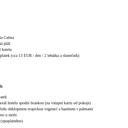
ta Calma
ná pláž
 hotelu
platek (cca 13 EUR / den / 2 lehátka a slunečník)
ub
latek
areál hotelu spodní brankou (na vstupní kartu od pokoje)
klidu obklopenou tropickou vegetací a bazénem s palmami
ímo u moře
 (zpoplatněno)