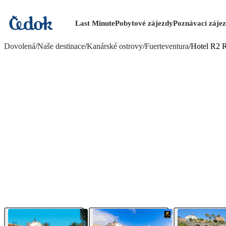
Last Minute
Pobytové zájezdy
Poznávací záje
více fotografií (35)
Dovolená
/
Naše destinace
/
Kanárské ostrovy
/
Fuerteventura
/
Hotel R2 