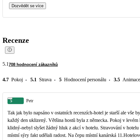
Dozvědět se více
Recenze
5.1
708 hodnocení zákazníků
4.7
Pokoj
5.1
Strava
5
Hodnocení personálu
3.5
Animac
5
Petr
Tak jak bylo napsáno v ostatních recenzích-hotel je starší ale vše 
každý den uklizený. Většina hostů byla z německa. Pokoj v levém k
klidný-nebyl slyšet žádný hluk z akcí v hotelu. Stravování v hotel
místní sýry fakt udělali radost. Na čepu místní kanárská 11.Hotel