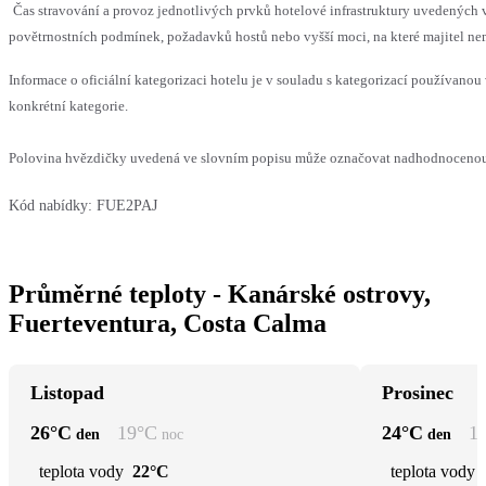
Čas stravování a provoz jednotlivých prvků hotelové infrastruktury uvedenýc
povětrnostních podmínek, požadavků hostů nebo vyšší moci, na které majitel nem
Informace o oficiální kategorizaci hotelu je v souladu s kategorizací používanou 
konkrétní kategorie.
Polovina hvězdičky uvedená ve slovním popisu může označovat nadhodnocenou n
Kód nabídky:
FUE2PAJ
Průměrné teploty - Kanárské ostrovy,
Fuerteventura, Costa Calma
Listopad
Prosinec
26
°C
19
°C
24
°C
1
den
noc
den
teplota vody
22°C
teplota vody