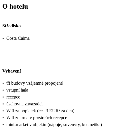
O hotelu
Středisko
•
Costa Calma
Vybavení
•
tři budovy vzájemně propojené
•
vstupní hala
•
recepce
•
úschovna zavazadel
•
Wifi za poplatek (cca 3 EUR/ za den)
•
Wifi zdarma v prostorách recepce
•
mini-market v objektu (nápoje, suvenýry, kosmetika)