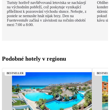
Turisty horlivě navštěvovaná letoviska se nacházejí
Oblíben
na východním pobřeží, což poskytuje vynikající
kondenz
příležitost k pozorování východu slunce. Nebojte, z
sklenici
postele se nemusíte hnát nijak brzy. Den na
pokud si
Fuerteventuře začíná v závislosti na ročním období
kávu si 
mezi 7:00 a 8:00.
Podobné hotely v regionu
BESTSELLER
BESTSEL