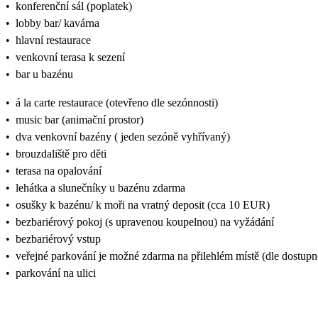
•
konferenční sál (poplatek)
•
lobby bar/ kavárna
•
hlavní restaurace
•
venkovní terasa k sezení
•
bar u bazénu
•
á la carte restaurace (otevřeno dle sezónnosti)
•
music bar (animační prostor)
•
dva venkovní bazény ( jeden sezóně vyhřívaný)
•
brouzdaliště pro děti
•
terasa na opalování
•
lehátka a slunečníky u bazénu zdarma
•
osušky k bazénu/ k moři na vratný deposit (cca 10 EUR)
•
bezbariérový pokoj (s upravenou koupelnou) na vyžádání
•
bezbariérový vstup
•
veřejné parkování je možné zdarma na přilehlém místě (dle dostupno
•
parkování na ulici