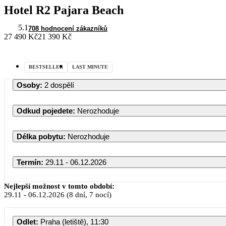
Hotel R2 Pajara Beach
5.1
708 hodnocení zákazníků
27 490 Kč
21 390 Kč
BESTSELLER
LAST MINUTE
Osoby
:
2 dospělí
Odkud pojedete
:
Nerozhoduje
Délka pobytu
:
Nerozhoduje
Termín
:
29.11 - 06.12.2026
Listopad
Nejlepší možnost v tomto období:
29.11
-
06.12.2026
(8 dní, 7 nocí)
PO
ÚT
ST
ČT
Odlet
:
Praha (letiště), 11:30