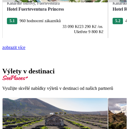
Kanárské ostrovy
,
Fuerteventura
Kanárské 
Hotel Fuerteventura Princess
Hotel R
5.1
960 hodnocení zákazníků
5.2
42
33 090 Kč
23 290 Kč
/os.
Ušetřete
9 800 Kč
zobrazit více
Výlety v destinaci
Využijte skvělé nabídky výletů v destinaci od našich partnerů