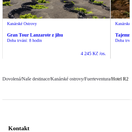
Kanárské Ostrovy
Kanárské 
Gran Tour Lanzarote z jihu
Tajemná 
Doba trvání
:
8 hodin
Doba trvá
4 245 Kč
/os.
Dovolená
/
Naše destinace
/
Kanárské ostrovy
/
Fuerteventura
/
Hotel R2 P
Kontakt