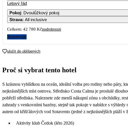
Letový řád
Pokoj
:
Dvoulůžkový pokoj
Strava
:
All inclusive
2
3
4
5
23 190
Celkem:
42 780 Kč
podrobnosti
9
10
11
12
Rezervujte
23 390
16
17
18
19
uložit do oblíbených
23 590
23
24
25
26
Proč si vybrat tento hotel
22 790
30
S krásnou vyhlídkou na oceán, ideální volba pro rodiny nebo páry, kt
nejkrásnějších míst ostrova. Středisko Costa Calma je proslulé dlouho
pobřeží střediska. Naleznete zde menší nákupní zónu s obchůdky, res
zahrady s venkovními bazény, stejně tak pokoje v nabídce s výhledy
autem od křišťálových vod Sotavento (jedné z nejkrásnějších pláží v 
Aktivity klub Čedok (léto 2026)