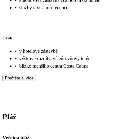
•
autobusová zastávka cca 300 m od hotelu
•
služby taxi - info recepce
Okolí
•
v hotelové zástavbě
•
výškové rozdíly, víceúrovňový terén
•
blízko menšího centra Costa Calma
Přečtěte si více
Pláž
Veřejná pláž