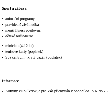
Sport a zábava
•
animační programy
•
pravidelně živá hudba
•
menší fitness posilovna
•
dětské hřiště/herna
•
miniclub (4-12 let)
•
tenisové kurty (poplatek)
•
Spa centrum - krytý bazén (poplatek)
Informace
•
Aktivity klub Čedok je pro Vás přichystán v období od 15.6. do 25