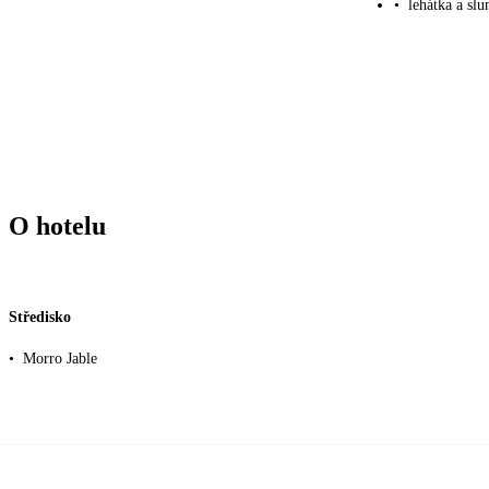
•
lehátka a slu
O hotelu
Středisko
•
Morro Jable