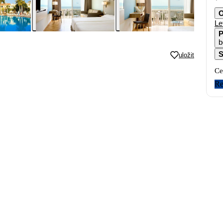
O
Le
P
b
S
uložit
Ce
Re