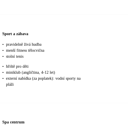
Sport a zábava
•
pravidelně živá hudba
•
menší fitness tělocvična
•
stolní tenis
•
hřiště pro děti
•
miniklub (angličtina, 4-12 let)
•
externí nabídka (za poplatek): vodní sporty na
pláži
Spa centrum