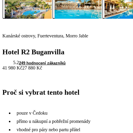
Kanárské ostrovy, Fuerteventura, Morro Jable
Hotel R2 Buganvilla
5.2
249 hodnocení zákazníků
41 980 Kč
27 880 Kč
Proč si vybrat tento hotel
pouze v Čedoku
přímo u nákupní a pobřežní promenády
vhodné pro páry nebo partu přátel