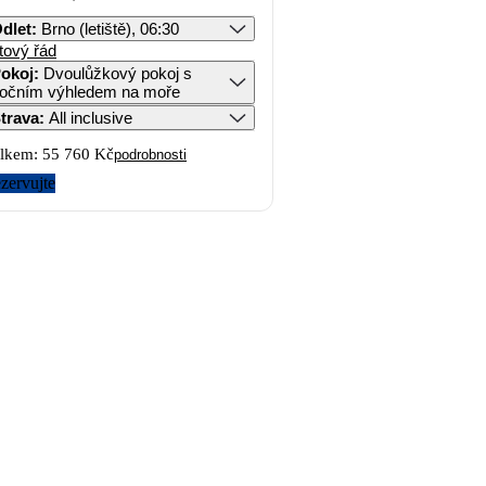
dlet
:
Brno (letiště), 06:30
tový řád
okoj
:
Dvoulůžkový pokoj s
očním výhledem na moře
trava
:
All inclusive
lkem:
55 760 Kč
podrobnosti
zervujte