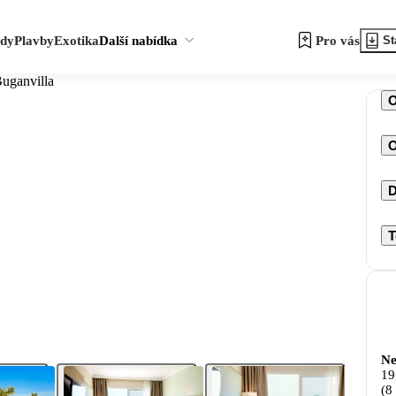
zdy
Plavby
Exotika
Další nabídka
Pro vás
St
uganvilla
O
D
T
Ne
19
(8