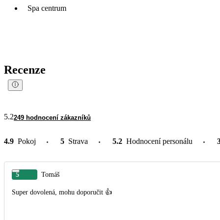
Spa centrum
Recenze
5.2
249 hodnocení zákazníků
4.9
Pokoj
5
Strava
5.2
Hodnocení personálu
5
Tomáš
Super dovolená, mohu doporučit 👍