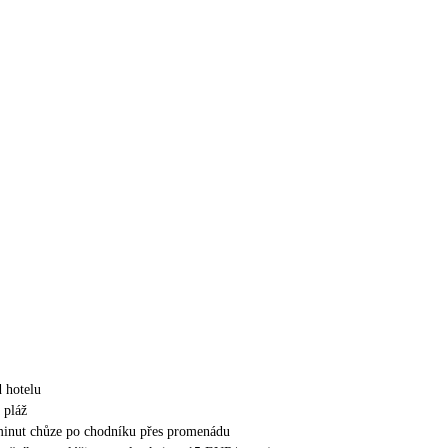
 hotelu
á pláž
minut chůze po chodníku přes promenádu