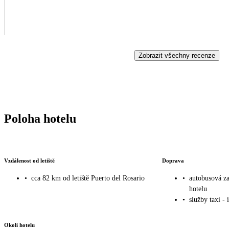
Zobrazit všechny recenze
Poloha hotelu
Vzdálenost od letiště
Doprava
•
cca 82 km od letiště Puerto del Rosario
•
autobusová z
hotelu
•
služby taxi - 
Okolí hotelu