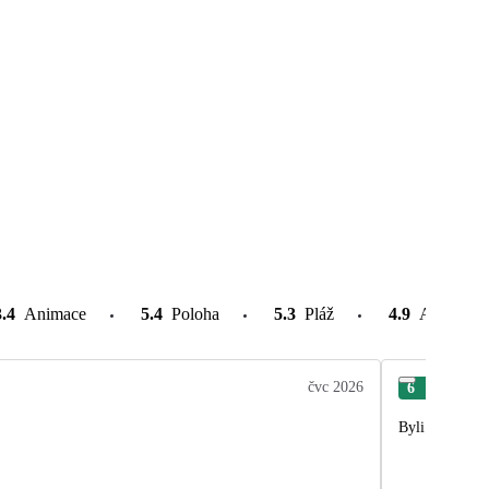
3.4
Animace
5.4
Poloha
5.3
Pláž
4.9
Atrakce v
čvc 2026
6
Šár
Byli jsme velm