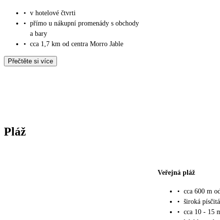
•
v hotelové čtvrti
•
přímo u nákupní promenády s obchody
a bary
•
cca 1,7 km od centra Morro Jable
Přečtěte si více
Pláž
Veřejná pláž
•
cca 600 m od
•
široká písčit
•
cca 10 - 15 