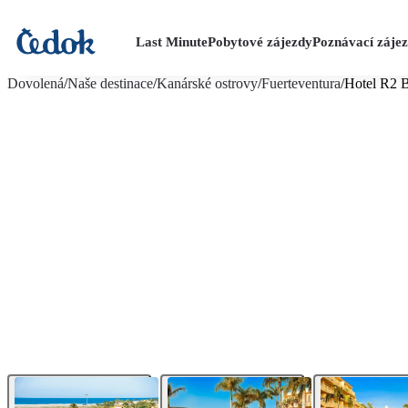
Last Minute
Pobytové zájezdy
Poznávací záje
více fotografií (20)
Dovolená
/
Naše destinace
/
Kanárské ostrovy
/
Fuerteventura
/
Hotel R2 B