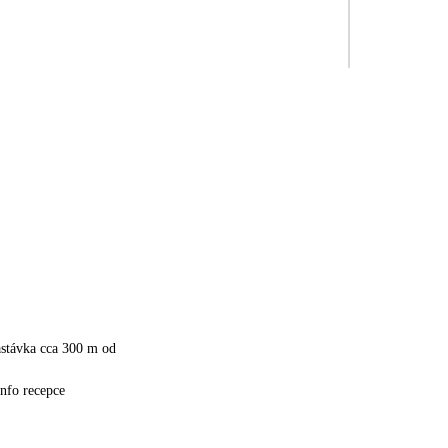
astávka cca 300 m od
info recepce