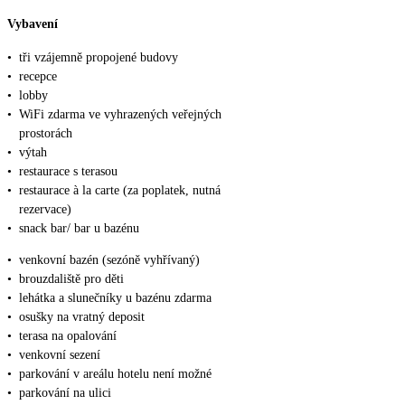
Vybavení
•
tři vzájemně propojené budovy
•
recepce
•
lobby
•
WiFi zdarma ve vyhrazených veřejných
prostorách
•
výtah
•
restaurace s terasou
•
restaurace à la carte (za poplatek, nutná
rezervace)
•
snack bar/ bar u bazénu
•
venkovní bazén (sezóně vyhřívaný)
•
brouzdaliště pro děti
•
lehátka a slunečníky u bazénu zdarma
•
osušky na vratný deposit
•
terasa na opalování
•
venkovní sezení
•
parkování v areálu hotelu není možné
•
parkování na ulici