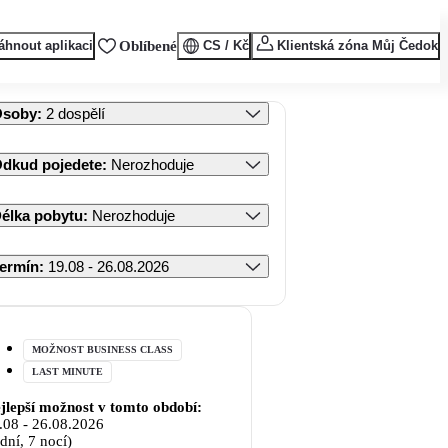
áhnout aplikaci
Oblíbené
CS / Kč
Klientská zóna Můj Čedok
Osoby
:
2 dospělí
dkud pojedete
:
Nerozhoduje
élka pobytu
:
Nerozhoduje
ermín
:
19.08 - 26.08.2026
MOŽNOST BUSINESS CLASS
LAST MINUTE
jlepší možnost v tomto období:
.08
-
26.08.2026
 dní, 7 nocí)