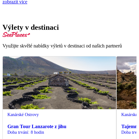
zobrazit více
Výlety v destinaci
Využijte skvělé nabídky výletů v destinaci od našich partnerů
Kanárské Ostrovy
Kanárské 
Gran Tour Lanzarote z jihu
Tajemná 
Doba trvání
:
8 hodin
Doba trvá