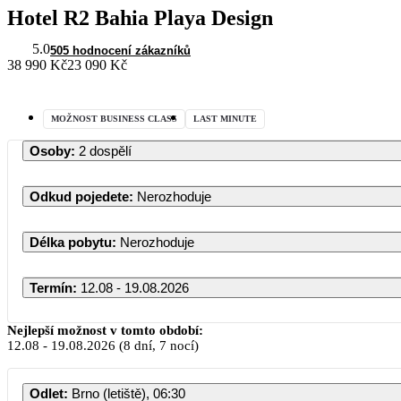
Hotel R2 Bahia Playa Design
5.0
505 hodnocení zákazníků
38 990 Kč
23 090 Kč
MOŽNOST BUSINESS CLASS
LAST MINUTE
Osoby
:
2 dospělí
Odkud pojedete
:
Nerozhoduje
Délka pobytu
:
Nerozhoduje
Termín
:
12.08 - 19.08.2026
Nejlepší možnost v tomto období:
12.08
-
19.08.2026
(8 dní, 7 nocí)
Odlet
:
Brno (letiště), 06:30