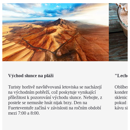
Východ slunce na pláži
"Leche 
Turisty horlivě navštěvovaná letoviska se nacházejí
Oblíben
na východním pobřeží, což poskytuje vynikající
kondenz
příležitost k pozorování východu slunce. Nebojte, z
sklenici
postele se nemusíte hnát nijak brzy. Den na
pokud si
Fuerteventuře začíná v závislosti na ročním období
kávu si 
mezi 7:00 a 8:00.