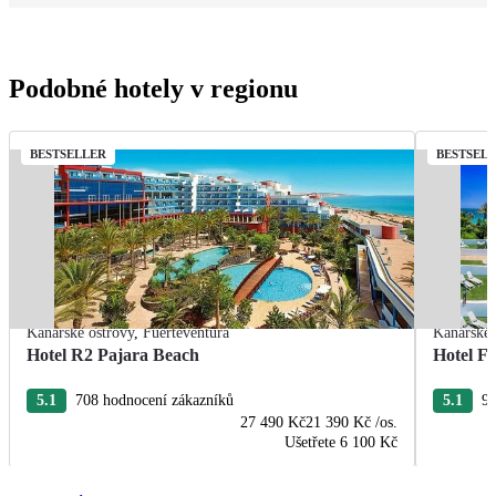
Podobné hotely v regionu
BESTSELLER
BESTSEL
Kanárské ostrovy
,
Fuerteventura
Kanárské 
Hotel R2 Pajara Beach
Hotel Fu
5.1
708 hodnocení zákazníků
5.1
96
27 490 Kč
21 390 Kč
/os.
Ušetřete
6 100 Kč