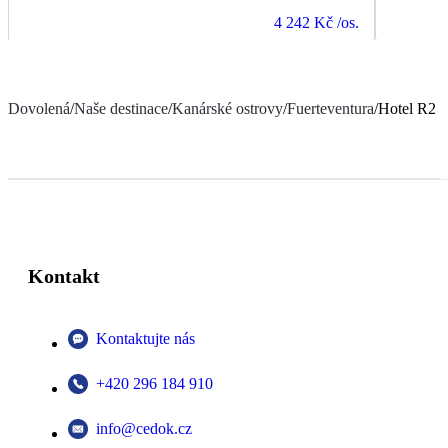
4 242 Kč
/os.
Dovolená
/
Naše destinace
/
Kanárské ostrovy
/
Fuerteventura
/
Hotel R2 B
Kontakt
Kontaktujte nás
+420 296 184 910
info@cedok.cz