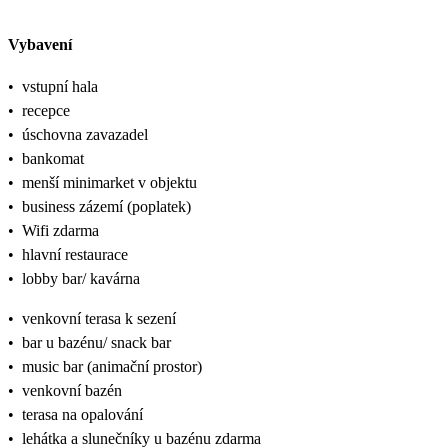
Vybavení
•
vstupní hala
•
recepce
•
úschovna zavazadel
•
bankomat
•
menší minimarket v objektu
•
business zázemí (poplatek)
•
Wifi zdarma
•
hlavní restaurace
•
lobby bar/ kavárna
•
venkovní terasa k sezení
•
bar u bazénu/ snack bar
•
music bar (animační prostor)
•
venkovní bazén
•
terasa na opalování
•
lehátka a slunečníky u bazénu zdarma