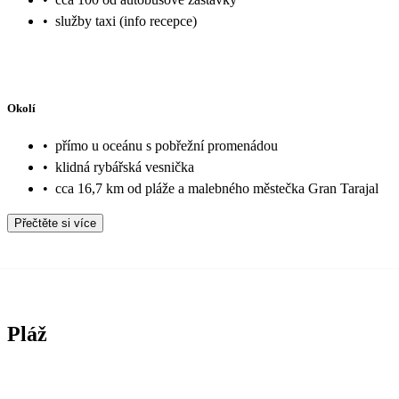
•
služby taxi (info recepce)
Okolí
•
přímo u oceánu s pobřežní promenádou
•
klidná rybářská vesnička
•
cca 16,7 km od pláže a malebného městečka Gran Tarajal
Přečtěte si více
Pláž