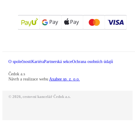
O společnosti
Kariéra
Partnerská sekce
Ochrana osobních údajů
Čedok a.s
Návrh a realizace webu
Axabee sp. z. o.o.
© 2026, cestovní kancelář Čedok a.s.