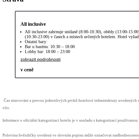
All inclusive
All inclusive zahrnuje snídaně (8:00-10:30), obědy (13:00-15:00
(10:30-23:00) v časech a místech určených hotelem. Hotel vyžad
Ostatní bary:
Bar u bazénu: 10:30 – 18:00
Lobby bar: 18:00 – 23:00
zobrazit podrobnosti
v ceně
Čas stravování a provoz jednotlivých prvků hotelové infrastruktury uvedenýc
vliv.
Informace o oficiální kategorizaci hotelu je v souladu s kategorizací používanou 
Polovina hvězdičky uvedená ve slovním popisu může označovat nadhodnocenou n