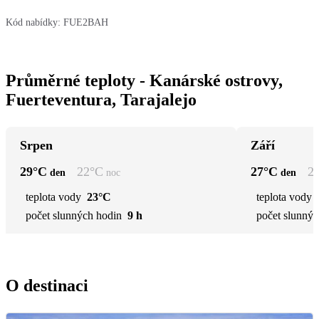
Kód nabídky:
FUE2BAH
Průměrné teploty - Kanárské ostrovy,
Fuerteventura, Tarajalejo
Srpen
Září
29
°C
22
°C
27
°C
2
den
noc
den
teplota vody
23°C
teplota vody
počet slunných hodin
9 h
počet slunnýc
O destinaci