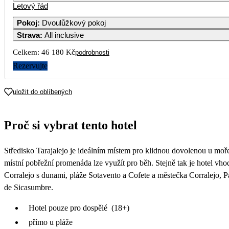
Letový řád
Pokoj
:
Dvoulůžkový pokoj
Strava
:
All inclusive
Celkem:
46 180 Kč
podrobnosti
Rezervujte
uložit do oblíbených
Proč si vybrat tento hotel
Středisko Tarajalejo je ideálním místem pro klidnou dovolenou u moře
místní pobřežní promenáda lze využít pro běh. Stejně tak je hotel vhod
Corralejo s dunami, pláže Sotavento a Cofete a městečka Corralejo, P
de Sicasumbre.
Hotel pouze pro dospělé (18+)
přímo u pláže