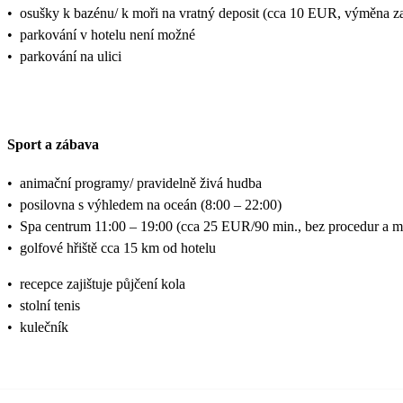
•
osušky k bazénu/ k moři na vratný deposit (cca 10 EUR, výměna za
•
parkování v hotelu není možné
•
parkování na ulici
Sport a zábava
•
animační programy/ pravidelně živá hudba
•
posilovna s výhledem na oceán (8:00 – 22:00)
•
Spa centrum 11:00 – 19:00 (cca 25 EUR/90 min., bez procedur a m
•
golfové hřiště cca 15 km od hotelu
•
recepce zajištuje půjčení kola
•
stolní tenis
•
kulečník