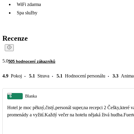
WiFi zdarma
Spa služby
Recenze
5.0
505 hodnocení zákazníků
4.9
Pokoj
5.1
Strava
5.1
Hodnocení personálu
3.3
Anima
6
Blanka
Hotel je moc pěkný,čistý,personál super,na recepci 2 Češky,které v
promenády a vyžití.Každý večer na hotelu nějaká živá hudba.Fuerte