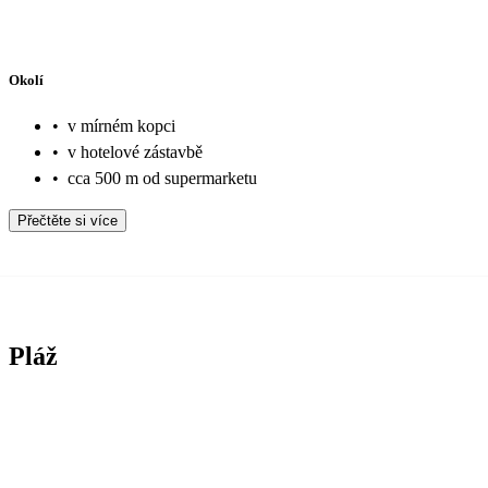
Okolí
•
v mírném kopci
•
v hotelové zástavbě
•
cca 500 m od supermarketu
Přečtěte si více
Pláž