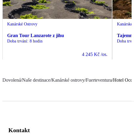
Kanárské Ostrovy
Kanárské 
Gran Tour Lanzarote z jihu
Tajemná 
Doba trvání
:
8 hodin
Doba trvá
4 245 Kč
/os.
Dovolená
/
Naše destinace
/
Kanárské ostrovy
/
Fuerteventura
/
Hotel Occi
Kontakt