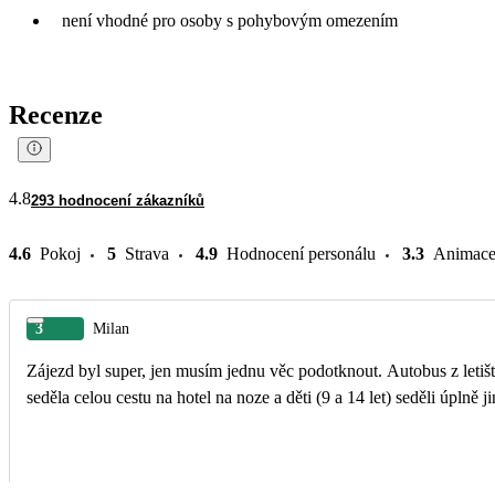
není vhodné pro osoby s pohybovým omezením
Recenze
4.8
293 hodnocení zákazníků
4.6
Pokoj
5
Strava
4.9
Hodnocení personálu
3.3
Animac
3
Milan
Zájezd byl super, jen musím jednu věc podotknout. Autobus z letišt
seděla celou cestu na hotel na noze a děti (9 a 14 let) seděli úpln