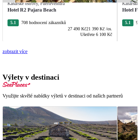
Kanárské ostrovy
,
Fuerteventura
Kanárské 
Hotel R2 Pajara Beach
Hotel Fu
5.1
708 hodnocení zákazníků
5.1
96
27 490 Kč
21 390 Kč
/os.
Ušetřete
6 100 Kč
zobrazit více
Výlety v destinaci
Využijte skvělé nabídky výletů v destinaci od našich partnerů