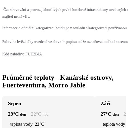
Čas stravování a provoz jednotlivých prvků hotelové infrastruktury uvedenýc
majitel nemá vliv.
Informace o oficiální kategorizaci hotelu je v souladu s kategorizací používanou 
Polovina hvězdičky uvedená ve slovním popisu může označovat nadhodnocenou n
Kód nabídky:
FUE2BJA
Průměrné teploty - Kanárské ostrovy,
Fuerteventura, Morro Jable
Srpen
Září
29
°C
22
°C
27
°C
2
den
noc
den
teplota vody
23°C
teplota vody