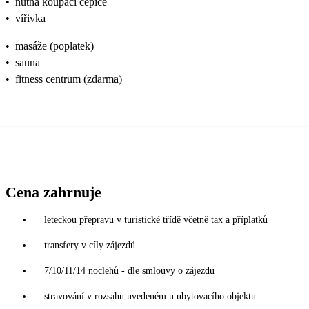
•
nutná koupací čepice
•
vířivka
•
masáže (poplatek)
•
sauna
•
fitness centrum (zdarma)
Cena zahrnuje
leteckou přepravu v turistické třídě včetně tax a příplatků
transfery v cíly zájezdů
7/10/11/14 noclehů - dle smlouvy o zájezdu
stravování v rozsahu uvedeném u ubytovacího objektu