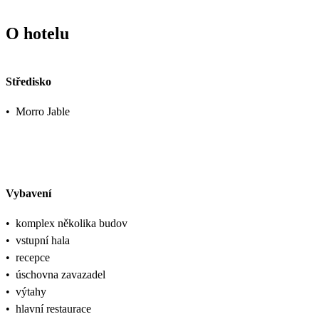
O hotelu
Středisko
•
Morro Jable
Vybavení
•
komplex několika budov
•
vstupní hala
•
recepce
•
úschovna zavazadel
•
výtahy
•
hlavní restaurace