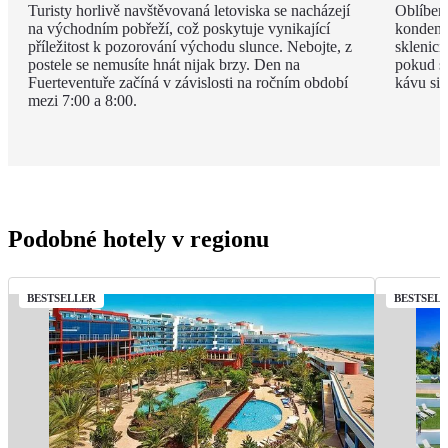
Turisty horlivě navštěvovaná letoviska se nacházejí
Oblíben
na východním pobřeží, což poskytuje vynikající
kondenz
příležitost k pozorování východu slunce. Nebojte, z
sklenici
postele se nemusíte hnát nijak brzy. Den na
pokud si
Fuerteventuře začíná v závislosti na ročním období
kávu si 
mezi 7:00 a 8:00.
Podobné hotely v regionu
BESTSELLER
BESTSEL