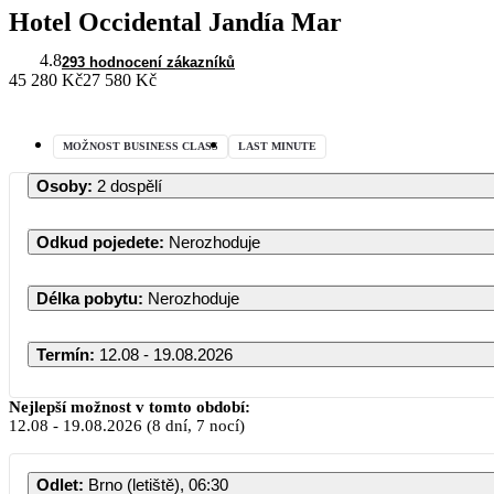
Hotel Occidental Jandía Mar
4.8
293 hodnocení zákazníků
45 280 Kč
27 580 Kč
MOŽNOST BUSINESS CLASS
LAST MINUTE
Osoby
:
2 dospělí
Odkud pojedete
:
Nerozhoduje
Délka pobytu
:
Nerozhoduje
Termín
:
12.08 - 19.08.2026
Nejlepší možnost v tomto období:
12.08
-
19.08.2026
(8 dní, 7 nocí)
Odlet
:
Brno (letiště), 06:30