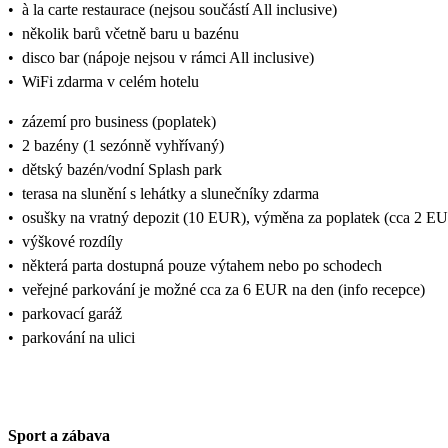
•
à la carte restaurace (nejsou součástí All inclusive)
•
několik barů včetně baru u bazénu
•
disco bar (nápoje nejsou v rámci All inclusive)
•
WiFi zdarma v celém hotelu
•
zázemí pro business (poplatek)
•
2 bazény (1 sezónně vyhřívaný)
•
dětský bazén/vodní Splash park
•
terasa na slunění s lehátky a slunečníky zdarma
•
osušky na vratný depozit (10 EUR), výměna za poplatek (cca 2 E
•
výškové rozdíly
•
některá parta dostupná pouze výtahem nebo po schodech
•
veřejné parkování je možné cca za 6 EUR na den (info recepce)
•
parkovací garáž
•
parkování na ulici
Sport a zábava