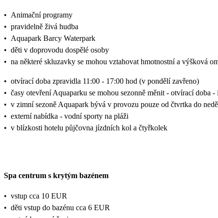
•
Animační programy
•
pravidelně živá hudba
•
Aquapark Barcy Waterpark
•
děti v doprovodu dospělé osoby
•
na některé skluzavky se mohou vztahovat hmotnostní a výšková o
•
otvírací doba zpravidla 11:00 - 17:00 hod (v pondělí zavřeno)
•
časy otevření Aquaparku se mohou sezonně měnit - otvírací doba - 
•
v zimní sezoně Aquapark bývá v provozu pouze od čtvrtka do neděl
•
externí nabídka - vodní sporty na pláži
•
v blízkosti hotelu půjčovna jízdních kol a čtyřkolek
Spa centrum s krytým bazénem
•
vstup cca 10 EUR
•
děti vstup do bazénu cca 6 EUR