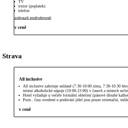
TV
trezor (poplatek)
telefon
zobrazit podrobnosti
v ceně
Strava
All inclusive
All inclusive zahrnuje snídaně (7:30-10:00 zima, 7:30-10:30 lé
místní alkoholické nápoje (10:00-23:00) v časech a místech urč
Hotel vyžaduje u večeře formální oblečení (pánové dlouhé kalho
Pozn.: časy uvedené u podávání jídel jsou pouze orientační, může
v ceně