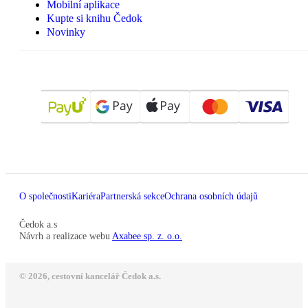
Mobilní aplikace
Kupte si knihu Čedok
Novinky
O společnosti
Kariéra
Partnerská sekce
Ochrana osobních údajů
Čedok a.s
Návrh a realizace webu
Axabee sp. z. o.o.
© 2026, cestovní kancelář Čedok a.s.