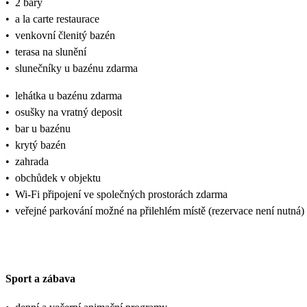
•
2 bary
•
a la carte restaurace
•
venkovní členitý bazén
•
terasa na slunění
•
slunečníky u bazénu zdarma
•
lehátka u bazénu zdarma
•
osušky na vratný deposit
•
bar u bazénu
•
krytý bazén
•
zahrada
•
obchůdek v objektu
•
Wi-Fi připojení ve společných prostorách zdarma
•
veřejné parkování možné na přilehlém místě (rezervace není nutná)
Sport a zábava