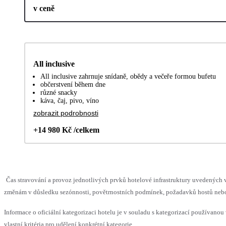
v ceně
All inclusive
All inclusive zahrnuje snídaně, obědy a večeře formou bufetu
občerstvení během dne
různé snacky
káva, čaj, pivo, víno
zobrazit podrobnosti
+14 980 Kč /celkem
Čas stravování a provoz jednotlivých prvků hotelové infrastruktury uvedenýc
změnám v důsledku sezónnosti, povětrnostních podmínek, požadavků hostů nebo v
Informace o oficiální kategorizaci hotelu je v souladu s kategorizací používanou
vlastní kritéria pro udělení konkrétní kategorie.