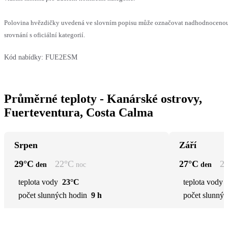
Polovina hvězdičky uvedená ve slovním popisu může označovat nadhodnoceno
srovnání s oficiální kategorií.
Kód nabídky:
FUE2ESM
Průměrné teploty - Kanárské ostrovy,
Fuerteventura, Costa Calma
Srpen
Září
29
°C
22
°C
27
°C
2
den
noc
den
teplota vody
23°C
teplota vody
počet slunných hodin
9 h
počet slunnýc