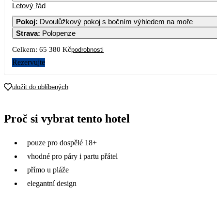
Letový řád
1
Pokoj
:
Dvoulůžkový pokoj s bočním výhledem na moře
Strava
:
Polopenze
3
4
5
6
7
8
Celkem:
65 380 Kč
podrobnosti
10
11
12
13
14
15
Rezervujte
17
18
19
20
21
22
uložit do oblíbených
24
25
26
27
28
29
Proč si vybrat tento hotel
31
pouze pro dospělé 18+
vhodné pro páry i partu přátel
přímo u pláže
elegantní design