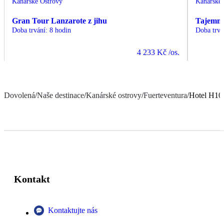
Kanárské Ostrovy
Kanárské 
Gran Tour Lanzarote z jihu
Tajemná 
Doba trvání
:
8 hodin
Doba trvá
4 233 Kč
/os.
Dovolená
/
Naše destinace
/
Kanárské ostrovy
/
Fuerteventura
/
Hotel H10
Kontakt
Kontaktujte nás