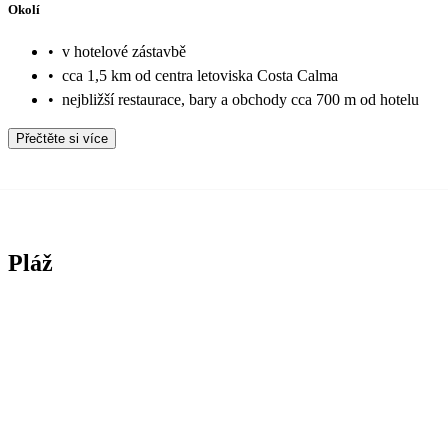
Okolí
•
v hotelové zástavbě
•
cca 1,5 km od centra letoviska Costa Calma
•
nejbližší restaurace, bary a obchody cca 700 m od hotelu
Přečtěte si více
Pláž