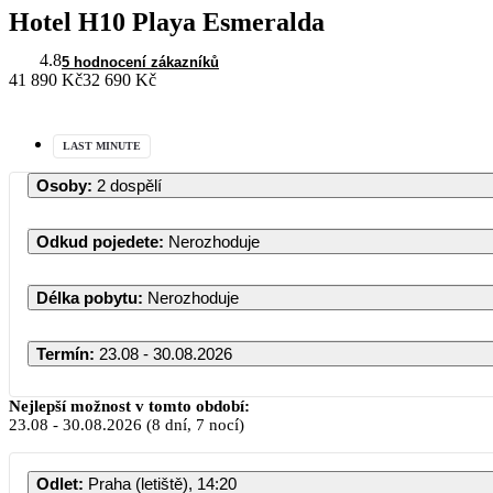
Hotel H10 Playa Esmeralda
4.8
5 hodnocení zákazníků
41 890 Kč
32 690 Kč
LAST MINUTE
Osoby
:
2 dospělí
Odkud pojedete
:
Nerozhoduje
Délka pobytu
:
Nerozhoduje
Termín
:
23.08 - 30.08.2026
Srpen 2026
Nejlepší možnost v tomto období:
23.08
-
30.08.2026
(8 dní, 7 nocí)
PO
ÚT
ST
ČT
PÁ
SO
Odlet
:
Praha (letiště), 14:20