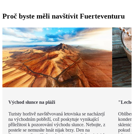
Proč byste měli navštívit Fuerteventuru
Východ slunce na pláži
"Leche 
Turisty horlivě navštěvovaná letoviska se nacházejí
Oblíben
na východním pobřeží, což poskytuje vynikající
kondenz
příležitost k pozorování východu slunce. Nebojte, z
sklenici
postele se nemusíte hnát nijak brzy. Den na
pokud si