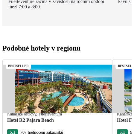
Fuerteventuře začíná v závislosti na ročním období
kávu si 
mezi 7:00 a 8:00.
Podobné hotely v regionu
BESTSELLER
BESTSEL
Kanárské ostrovy
,
Fuerteventura
Kanárské 
Hotel R2 Pajara Beach
Hotel Fu
5.1
707 hodnocení zákazníků
5.1
95