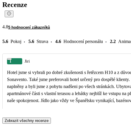
Recenze
4.8
5 hodnocení zákazníků
5.6
Pokoj
5.6
Strava
4.6
Hodnocení personálu
2.2
Anima
1
Jiri
Hotel jsme si vybrali po dobré zkušenosti s řetězcem H10 a z důvo
Sonavento. Také jsme preferovali hotel určený pro dospělé klienty
naplněny a byli jsme z pobytu nadšeni po všech stránkách. Ubytová
apartmánové části s vlastní terasou a lehátky nejblíž ke vstupu na pl
naše spokojenost. Jídlo jako vždy ve Španělsku vynikající, bazénov
dostatek, jen jsme měli smůlu, že část areálu byla pár dní uzavřen
dlažby. Hotelová pláž krásná a možnosti procházek na další pláže 
Zobrazit všechny recenze
hotelu byla, že není poblíž žádná promenáda, ale s tím jsme dopředu počítali. H
doporučili několika známým.