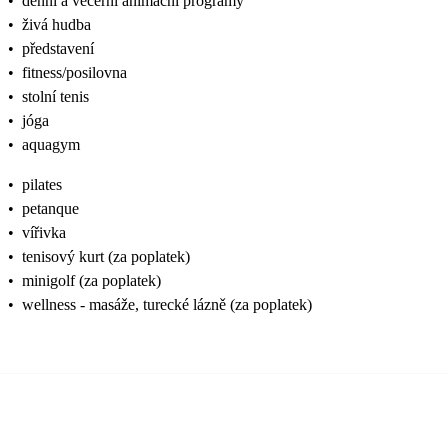
•
denní a večerní animační programy
•
živá hudba
•
představení
•
fitness/posilovna
•
stolní tenis
•
jóga
•
aquagym
•
pilates
•
petanque
•
vířivka
•
tenisový kurt (za poplatek)
•
minigolf (za poplatek)
•
wellness - masáže, turecké lázně (za poplatek)