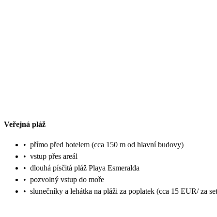
Veřejná pláž
•
přímo před hotelem (cca 150 m od hlavní budovy)
•
vstup přes areál
•
dlouhá písčitá pláž Playa Esmeralda
•
pozvolný vstup do moře
•
slunečníky a lehátka na pláži za poplatek (cca 15 EUR/ za set