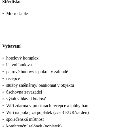
Středisko
•
Morro Jable
Vybavení
•
hotelový komplex
•
hlavní budova
•
patrové budovy s pokoji v zahradě
•
recepce
•
služby směnárny/ bankomat v objektu
•
úschovna zavazadel
•
výtah v hlavní budově
•
Wifi zdarma v prostorách recepce a lobby baru
•
Wifi na pokoj za poplatek (cca 3 EUR/za den)
•
společenská místnost
•
konferenční salónek (poplatek)