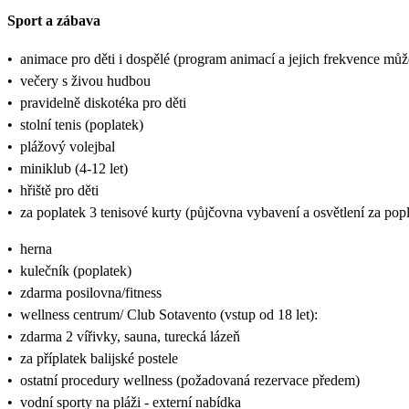
Sport a zábava
•
animace pro děti i dospělé (program animací a jejich frekvence mů
•
večery s živou hudbou
•
pravidelně diskotéka pro děti
•
stolní tenis (poplatek)
•
plážový volejbal
•
miniklub (4-12 let)
•
hřiště pro děti
•
za poplatek 3 tenisové kurty (půjčovna vybavení a osvětlení za pop
•
herna
•
kulečník (poplatek)
•
zdarma posilovna/fitness
•
wellness centrum/ Club Sotavento (vstup od 18 let):
•
zdarma 2 vířivky, sauna, turecká lázeň
•
za příplatek balijské postele
•
ostatní procedury wellness (požadovaná rezervace předem)
•
vodní sporty na pláži - externí nabídka