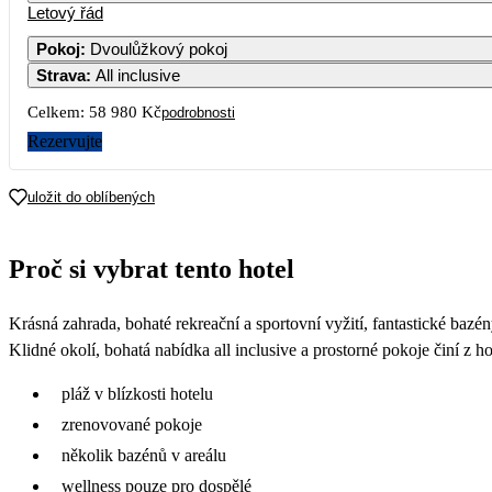
Letový řád
Pokoj
:
Dvoulůžkový pokoj
Strava
:
All inclusive
3
4
Celkem:
58 980 Kč
podrobnosti
10
11
Rezervujte
17
18
uložit do oblíbených
24
25
Proč si vybrat tento hotel
31
Krásná zahrada, bohaté rekreační a sportovní vyžití, fantastické bazén
Klidné okolí, bohatá nabídka all inclusive a prostorné pokoje činí z
pláž v blízkosti hotelu
zrenovované pokoje
několik bazénů v areálu
wellness pouze pro dospělé