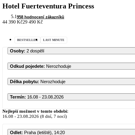
Hotel Fuerteventura Princess
5.1
958 hodnocení zákazníků
44 390 Kč
29 490 Kč
BESTSELLER
LAST MINUTE
Osoby
:
2 dospělí
Odkud pojedete
:
Nerozhoduje
Délka pobytu
:
Nerozhoduje
Termín
:
16.08 - 23.08.2026
Nejlepší možnost v tomto období:
16.08
-
23.08.2026
(8 dní, 7 nocí)
PO
ÚT
Odlet
:
Praha (letiště), 14:20