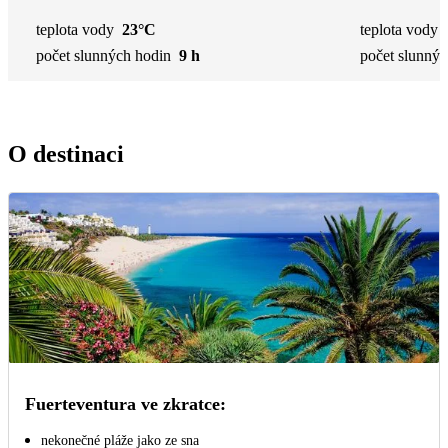
teplota vody
23°C
teplota vody
počet slunných hodin
9 h
počet slunnýc
O destinaci
Fuerteventura ve zkratce:
nekonečné pláže jako ze sna