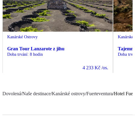
Kanárské Ostrovy
Kanárské 
Gran Tour Lanzarote z jihu
Tajemná 
Doba trvání
:
8 hodin
Doba trvá
4 233 Kč
/os.
Dovolená
/
Naše destinace
/
Kanárské ostrovy
/
Fuerteventura
/
Hotel Fuer