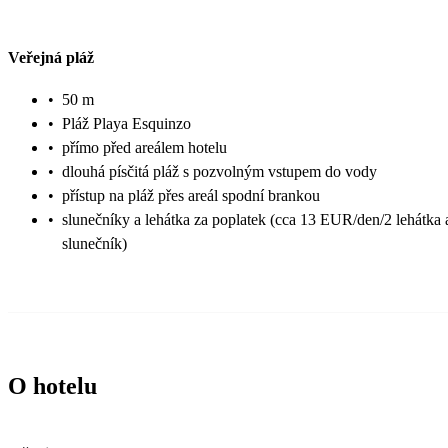
Veřejná pláž
•
50 m
•
Pláž Playa Esquinzo
•
přímo před areálem hotelu
•
dlouhá písčitá pláž s pozvolným vstupem do vody
•
přístup na pláž přes areál spodní brankou
•
slunečníky a lehátka za poplatek (cca 13 EUR/den/2 lehátka 
slunečník)
O hotelu