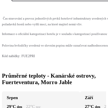
Čas stravování a provoz jednotlivých prvků hotelové infrastruktury uvedenýc
požadavků hostů nebo vyšší moci, na které majitel nemá vliv.
Informace o oficiální kategorizaci hotelu je v souladu s kategorizací používanou 
Polovina hvězdičky uvedená ve slovním popisu může označovat nadhodnocenou n
Kód nabídky:
FUE2PRI
Průměrné teploty - Kanárské ostrovy,
Fuerteventura, Morro Jable
Srpen
Září
29
°C
22
°C
27
°C
2
den
noc
den