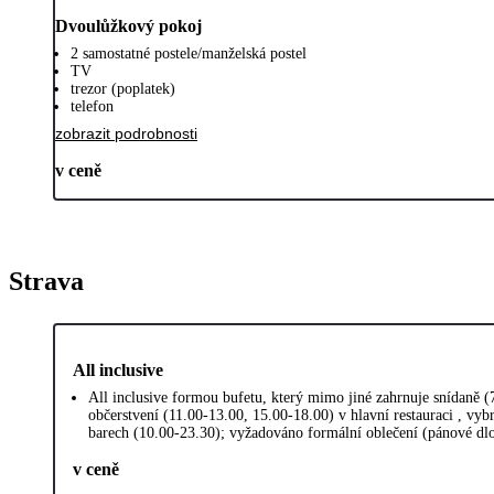
Dvoulůžkový pokoj
2 samostatné postele/manželská postel
TV
trezor (poplatek)
telefon
zobrazit podrobnosti
v ceně
Strava
All inclusive
All inclusive formou bufetu, který mimo jiné zahrnuje snídaně (
občerstvení (11.00-13.00, 15.00-18.00) v hlavní restauraci , vy
barech (10.00-23.30); vyžadováno formální oblečení (pánové dlo
v ceně