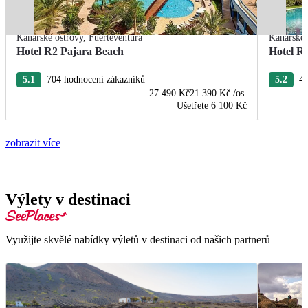
Kanárské ostrovy
,
Fuerteventura
Kanárské 
Hotel R2 Pajara Beach
Hotel R
5.1
704 hodnocení zákazníků
5.2
42
27 490 Kč
21 390 Kč
/os.
Ušetřete
6 100 Kč
zobrazit více
Výlety v destinaci
Využijte skvělé nabídky výletů v destinaci od našich partnerů