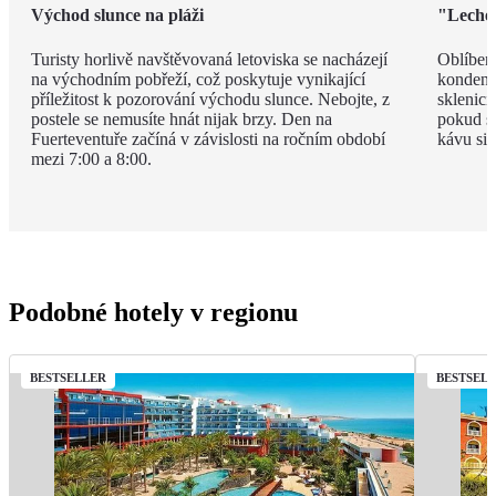
Východ slunce na pláži
"Leche 
Turisty horlivě navštěvovaná letoviska se nacházejí
Oblíben
na východním pobřeží, což poskytuje vynikající
kondenz
příležitost k pozorování východu slunce. Nebojte, z
sklenici
postele se nemusíte hnát nijak brzy. Den na
pokud si
Fuerteventuře začíná v závislosti na ročním období
kávu si 
mezi 7:00 a 8:00.
Podobné hotely v regionu
BESTSELLER
BESTSEL