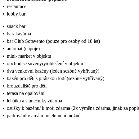
•
restaurace
•
lobby bar
•
snack bar
•
bar/ kavárna
•
bar Club Sotavento (pouze pro osoby od 18 let)
•
automat (nápoje)
•
mini- market v objektu
•
obchod se suvenýry/oblečení v objektu
•
dva venkovní bazény (jeden sezóně vyhřívaný)
•
bazén pro děti s pirátskou lodí (sezóně vyhřívaný)
•
brouzdaliště pro děti
•
terasa na opalování
•
lehátka a slunečníky zdarma
•
osušky k bazénu/ k moři zdarma (2x výměna zdarma, jinak za popl
•
parkování v areálu hotelu není možné