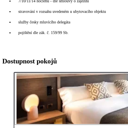
7/10/11/14 noclehů - dle smlouvy o zájezdu
stravování v rozsahu uvedeném u ubytovacího objektu
služby česky mluvícího delegáta
pojištění dle zák. č. 159/99 Sb.
Dostupnost pokojů