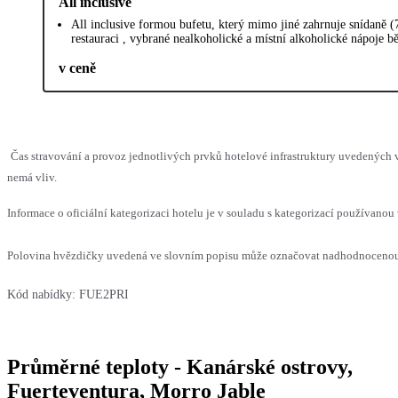
All inclusive
All inclusive formou bufetu, který mimo jiné zahrnuje snídaně (
restauraci , vybrané nealkoholické a místní alkoholické nápoje 
v ceně
Čas stravování a provoz jednotlivých prvků hotelové infrastruktury uvedených
nemá vliv.
Informace o oficiální kategorizaci hotelu je v souladu s kategorizací používanou 
Polovina hvězdičky uvedená ve slovním popisu může označovat nadhodnocenou n
Kód nabídky:
FUE2PRI
Průměrné teploty - Kanárské ostrovy,
Fuerteventura, Morro Jable