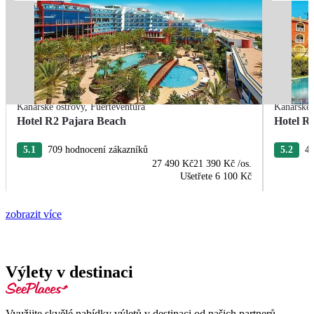
Kanárské ostrovy
,
Fuerteventura
Kanárské 
Hotel R2 Pajara Beach
Hotel R
5.1
709 hodnocení zákazníků
5.2
43
27 490 Kč
21 390 Kč
/os.
Ušetřete
6 100 Kč
zobrazit více
Výlety v destinaci
Využijte skvělé nabídky výletů v destinaci od našich partnerů