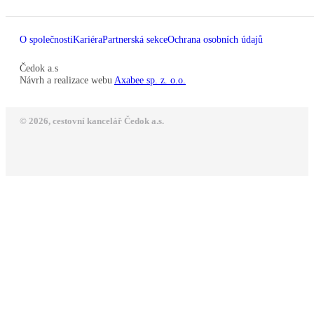
O společnosti
Kariéra
Partnerská sekce
Ochrana osobních údajů
Čedok a.s
Návrh a realizace webu
Axabee sp. z. o.o.
© 2026, cestovní kancelář Čedok a.s.