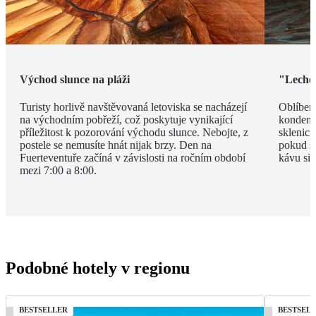
Východ slunce na pláži
"Leche 
Turisty horlivě navštěvovaná letoviska se nacházejí
Oblíben
na východním pobřeží, což poskytuje vynikající
kondenz
příležitost k pozorování východu slunce. Nebojte, z
sklenici
postele se nemusíte hnát nijak brzy. Den na
pokud si
Fuerteventuře začíná v závislosti na ročním období
kávu si 
mezi 7:00 a 8:00.
Podobné hotely v regionu
BESTSELLER
BESTSEL