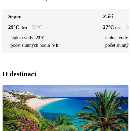
Srpen
Září
29
°C
22
°C
27
°C
2
den
noc
den
teplota vody
23°C
teplota vody
počet slunných hodin
9 h
počet slunnýc
O destinaci