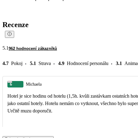
Recenze
5.1
962 hodnocení zákazníků
4.7
Pokoj
5.1
Strava
4.9
Hodnocení personálu
3.1
Anima
6
Michaela
Hotel je sice hodinu od hotelu (1,5h. kvůli zastávkam ostatních hote
jako ostatní hotely. Hotelu nemám co vytknout, všechno bylo super. Co bych hodnotila jako nejlepší TOP je strava, animace, delegat Cedoku,poloha hotelu a vstřícný personál.
Určitě muzu doporučit.