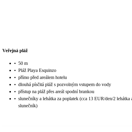
Veřejná pláž
•
50 m
•
Pláž Playa Esquinzo
•
přímo před areálem hotelu
•
dlouhá písčitá pláž s pozvolným vstupem do vody
•
přístup na pláž přes areál spodní brankou
•
slunečníky a lehátka za poplatek (cca 13 EUR/den/2 lehátka 
slunečník)