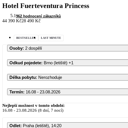
Hotel Fuerteventura Princess
5.1
962 hodnocení zákazníků
44 390 Kč
28 490 Kč
BESTSELLER
LAST MINUTE
Osoby
:
2 dospělí
Odkud pojedete
:
Brno (letiště)
+1
Délka pobytu
:
Nerozhoduje
Termín
:
16.08 - 23.08.2026
Nejlepší možnost v tomto období:
16.08
-
23.08.2026
(8 dní, 7 nocí)
Odlet
:
Praha (letiště), 14:20