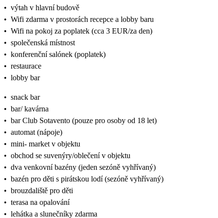
•
výtah v hlavní budově
•
Wifi zdarma v prostorách recepce a lobby baru
•
Wifi na pokoj za poplatek (cca 3 EUR/za den)
•
společenská místnost
•
konferenční salónek (poplatek)
•
restaurace
•
lobby bar
•
snack bar
•
bar/ kavárna
•
bar Club Sotavento (pouze pro osoby od 18 let)
•
automat (nápoje)
•
mini- market v objektu
•
obchod se suvenýry/oblečení v objektu
•
dva venkovní bazény (jeden sezóně vyhřívaný)
•
bazén pro děti s pirátskou lodí (sezóně vyhřívaný)
•
brouzdaliště pro děti
•
terasa na opalování
•
lehátka a slunečníky zdarma