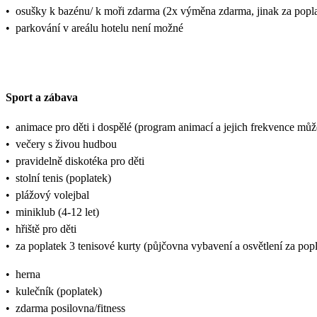
•
osušky k bazénu/ k moři zdarma (2x výměna zdarma, jinak za popl
•
parkování v areálu hotelu není možné
Sport a zábava
•
animace pro děti i dospělé (program animací a jejich frekvence mů
•
večery s živou hudbou
•
pravidelně diskotéka pro děti
•
stolní tenis (poplatek)
•
plážový volejbal
•
miniklub (4-12 let)
•
hřiště pro děti
•
za poplatek 3 tenisové kurty (půjčovna vybavení a osvětlení za pop
•
herna
•
kulečník (poplatek)
•
zdarma posilovna/fitness