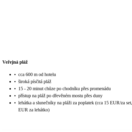
Veřejná pláž
•
cca 600 m od hotelu
•
široká písčitá pláž
•
15 - 20 minut chůze po chodníku přes promenádu
•
přístup na pláž po dřevěném mostu přes duny
•
lehátka a slunečníky na pláži za poplatek (cca 15 EUR/za set
EUR za lehátko)