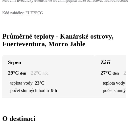
Polovina hvězdičky uvedená ve slovním popisu může označovat nadhodnocenou n
Kód nabídky:
FUE2FCG
Průměrné teploty - Kanárské ostrovy,
Fuerteventura, Morro Jable
Srpen
Září
29
°C
22
°C
27
°C
2
den
noc
den
teplota vody
23°C
teplota vody
počet slunných hodin
9 h
počet slunnýc
O destinaci