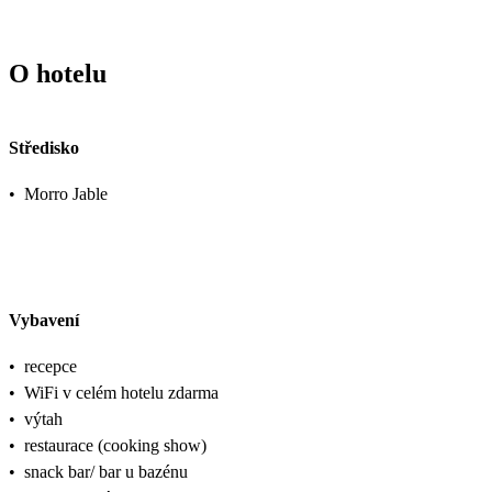
O hotelu
Středisko
•
Morro Jable
Vybavení
•
recepce
•
WiFi v celém hotelu zdarma
•
výtah
•
restaurace (cooking show)
•
snack bar/ bar u bazénu