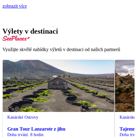
zobrazit více
Výlety v destinaci
Využijte skvělé nabídky výletů v destinaci od našich partnerů
Kanárské Ostrovy
Kanárské 
Gran Tour Lanzarote z jihu
Tajemná 
Doba trvání
:
8 hodin
Doba trvá