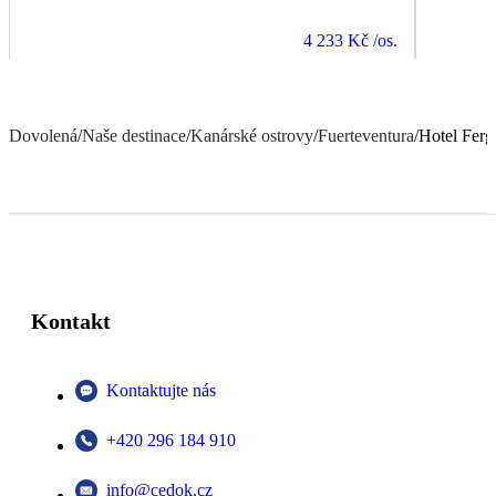
4 233 Kč
/os.
Dovolená
/
Naše destinace
/
Kanárské ostrovy
/
Fuerteventura
/
Hotel Ferg
Kontakt
Kontaktujte nás
+420 296 184 910
info@cedok.cz