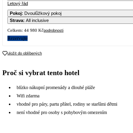
Letový řád
Pokoj
:
Dvoulůžkový pokoj
Strava
:
All inclusive
Celkem:
44 980 Kč
podrobnosti
Rezervujte
uložit do oblíbených
Proč si vybrat tento hotel
blízko nákupní promenády a dlouhé pláže
Wifi zdarma
vhodné pro páry, partu přátel, rodiny se staršími dětmi
není vhodné pro osoby s pohybovým omezením