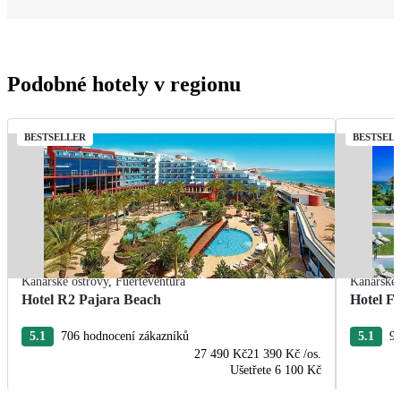
Podobné hotely v regionu
BESTSELLER
BESTSEL
Kanárské ostrovy
,
Fuerteventura
Kanárské 
Hotel R2 Pajara Beach
Hotel Fu
5.1
706 hodnocení zákazníků
5.1
95
27 490 Kč
21 390 Kč
/os.
Ušetřete
6 100 Kč