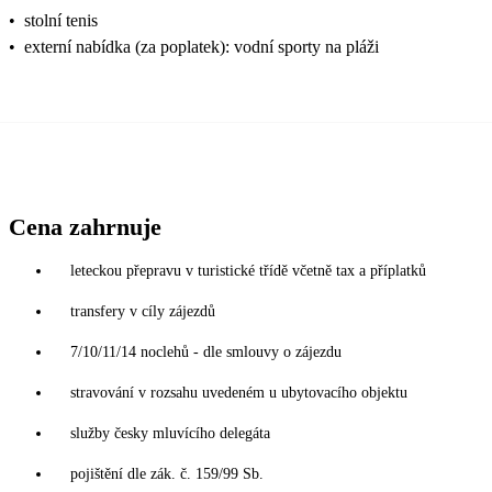
•
stolní tenis
•
externí nabídka (za poplatek): vodní sporty na pláži
Cena zahrnuje
leteckou přepravu v turistické třídě včetně tax a příplatků
transfery v cíly zájezdů
7/10/11/14 noclehů - dle smlouvy o zájezdu
stravování v rozsahu uvedeném u ubytovacího objektu
služby česky mluvícího delegáta
pojištění dle zák. č. 159/99 Sb.