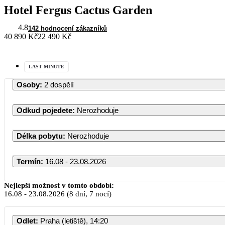
Hotel Fergus Cactus Garden
4.8
142 hodnocení zákazníků
40 890 Kč
22 490 Kč
LAST MINUTE
Osoby
:
2 dospělí
Odkud pojedete
:
Nerozhoduje
Délka pobytu
:
Nerozhoduje
Termín
:
16.08 - 23.08.2026
Nejlepší možnost v tomto období:
16.08
-
23.08.2026
(8 dní, 7 nocí)
Odlet
:
Praha (letiště), 14:20