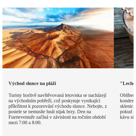
Východ slunce na pláži
"Leche 
Turisty horlivě navštěvovaná letoviska se nacházejí
Oblíben
na východním pobřeží, což poskytuje vynikající
kondenz
příležitost k pozorování východu slunce. Nebojte, z
sklenici
postele se nemusíte hnát nijak brzy. Den na
pokud si
Fuerteventuře začíná v závislosti na ročním období
kávu si 
mezi 7:00 a 8:00.