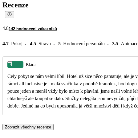
Recenze
4.8
142 hodnocení zákazníků
4.7
Pokoj
4.5
Strava
5
Hodnocení personálu
3.5
Animac
4
Klára
Cely pobyt se nám velmi líbil. Hotel už sice něco pamatuje, ale je v
rámci all inclusive je i malá svačinka v podobě hranolek, hod dogu
pouze jeden a menší vždy bylo místo k plavání. jsme našli volné lehátka. Na pláž je to do 10 minut chůzí, příjemná procházka. Vždy spoustu místa a byli jsme skoro sami. Moře na začátku července
chladnější ale koupat se dalo. Služby delegáta jsou nevyužili, půjčili
dobře. Jediné na co bych upozornila já větší množství dětí i když 
nejezdíme na tento typ dovolené tak jsme byli velice spokojeni, ale
Zobrazit všechny recenze