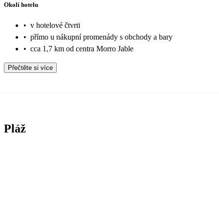
Okolí hotelu
•
v hotelové čtvrti
•
přímo u nákupní promenády s obchody a bary
•
cca 1,7 km od centra Morro Jable
Přečtěte si více
Pláž