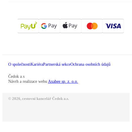
O společnosti
Kariéra
Partnerská sekce
Ochrana osobních údajů
Čedok a.s
Návrh a realizace webu
Axabee sp. z. o.o.
© 2026, cestovní kancelář Čedok a.s.