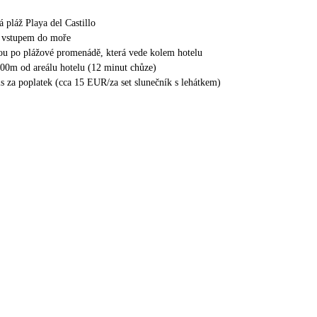
á pláž Playa del Castillo
 vstupem do moře
ou po plážové promenádě, která vede kolem hotelu
00m od areálu hotelu (12 minut chůze)
is za poplatek (cca 15 EUR/za set slunečník s lehátkem)