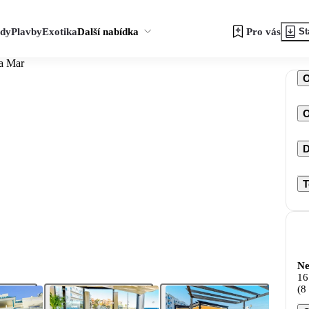
zdy
Plavby
Exotika
Další nabídka
Pro vás
St
a Mar
O
D
T
Ne
16
(8