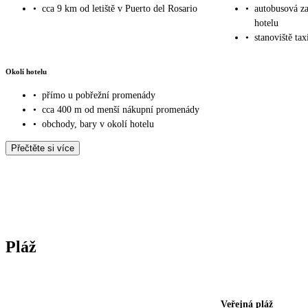
•
cca 9 km od letiště v Puerto del Rosario
•
autobusová z
hotelu
•
stanoviště tax
Okolí hotelu
•
přímo u pobřežní promenády
•
cca 400 m od menší nákupní promenády
•
obchody, bary v okolí hotelu
Přečtěte si více
Pláž
Veřejná pláž