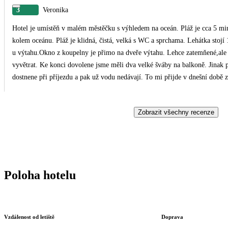
3
Veronika
Hotel je umístěň v malém městěčku s výhledem na oceán. Pláž je cca 5 mi
kolem oceánu. Pláž je klidná, čistá, velká s WC a sprchama. Lehátka stojí 
u výtahu.Okno z koupelny je přimo na dveře výtahu. Lehce zatemňené,ale v 
vyvětrat. Ke konci dovolene jsme měli dva velké šváby na balkoně. Jinak 
dostnene při příjezdu a pak už vodu nedávají. To mi přijde v dnešní době zv
baru u bazénu ano. Boj o lehátka u bazénu byl taky zajimavý. Hotel nebyl po
tak. Lidé si davají ručníky na lehátka už ráno. Jidlo nic moc. Neustále sm
Zobrazit všechny recenze
neustále dokola. Buď neochucené nebo smažené.Být tam delsí dobu tak neví
Poloha hotelu
Vzdálenost od letiště
Doprava