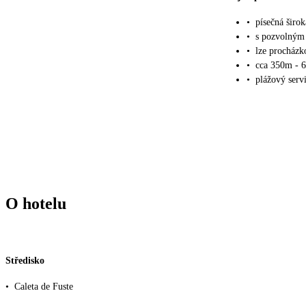
•
písečná širok
•
s pozvolným
•
lze procházk
•
cca 350m - 6
•
plážový serv
O hotelu
Středisko
•
Caleta de Fuste