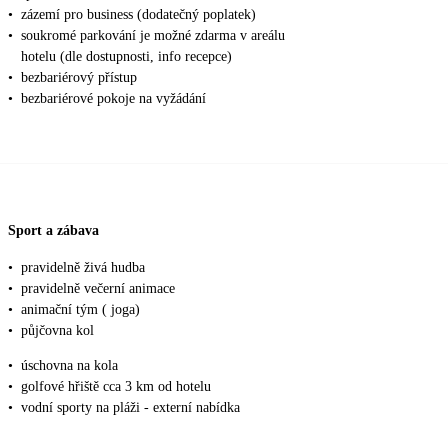
•
zázemí pro business (dodatečný poplatek)
•
soukromé parkování je možné zdarma v areálu
hotelu (dle dostupnosti, info recepce)
•
bezbariérový přístup
•
bezbariérové pokoje na vyžádání
Sport a zábava
•
pravidelně živá hudba
•
pravidelně večerní animace
•
animační tým ( joga)
•
půjčovna kol
•
úschovna na kola
•
golfové hřiště cca 3 km od hotelu
•
vodní sporty na pláži - externí nabídka