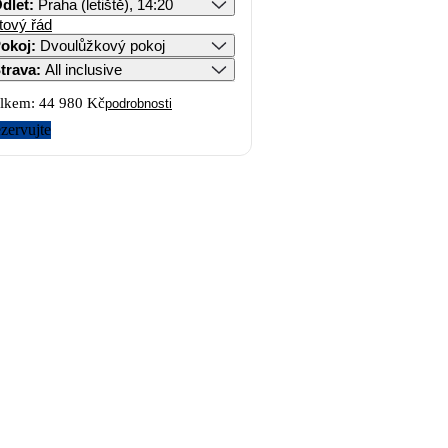
dlet
:
Praha (letiště), 14:20
tový řád
okoj
:
Dvoulůžkový pokoj
trava
:
All inclusive
lkem:
44 980 Kč
podrobnosti
zervujte