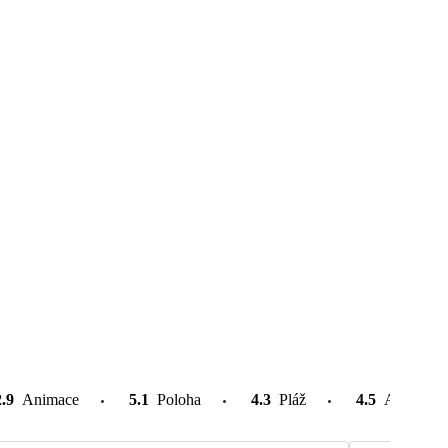
2.9
Animace
5.1
Poloha
4.3
Pláž
4.5
Atrakce v