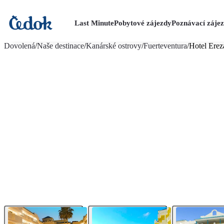
Last Minute
Pobytové zájezdy
Poznávací záje
více fotografií (30)
Dovolená
/
Naše destinace
/
Kanárské ostrovy
/
Fuerteventura
/
Hotel Erez