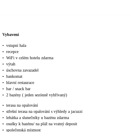
Vybavení
•
vstupní hala
•
recepce
•
WiFi v celém hotelu zdarma
•
výtah
•
úschovna zavazadel
•
bankomat
•
hlavní restaurace
•
bar / snack bar
•
2 bazény ( jeden sezónně vyhřívaný)
•
terasa na opalování
•
střešní terasa na opalování s výhledy a jacuzzi
•
lehátka a slunečníky u bazénu zdarma
•
osušky k bazénu/ na pláž na vratný deposit
•
společenská místnost