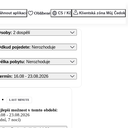
áhnout aplikaci
Oblíbené
CS / Kč
Klientská zóna Můj Čedok
Osoby
:
2 dospělí
dkud pojedete
:
Nerozhoduje
élka pobytu
:
Nerozhoduje
ermín
:
16.08 - 23.08.2026
LAST MINUTE
jlepší možnost v tomto období:
.08
-
23.08.2026
 dní, 7 nocí)