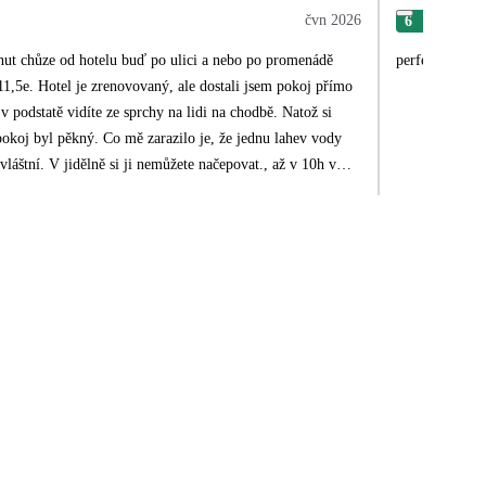
čvn 2026
6
Nik
nut chůze od hotelu buď po ulici a nebo po promenádě
perfektní
11,5e. Hotel je zrenovovaný, ale dostali jsem pokoj přímo
podstatě vidíte ze sprchy na lidi na chodbě. Natož si
pokoj byl pěkný. Co mě zarazilo je, že jednu lahev vody
láštní. V jidělně si ji nemůžete načepovat., až v 10h v
dle nás ještě kapacitně zaplněn, ale i tak to bylo jen tak
ažené věci, člověk si vybere výdycky něco, ale bylo to
m už co jíst a to se mi opravdu nestáva.