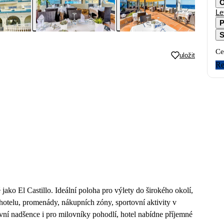
O
Le
P
S
Ce
uložit
Re
ako El Castillo. Ideální poloha pro výlety do širokého okolí,
 hotelu, promenády, nákupních zóny, sportovní aktivity v
ovní nadšence i pro milovníky pohodlí, hotel nabídne příjemné