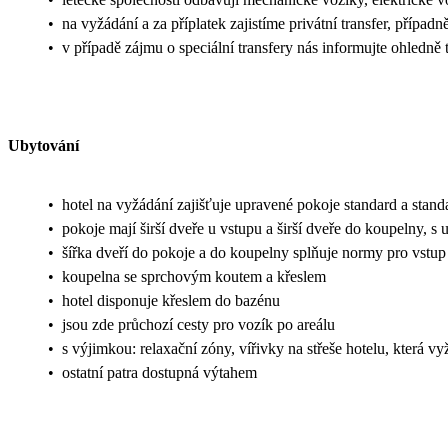
•
na vyžádání a za příplatek zajistíme privátní transfer, případn
•
v případě zájmu o speciální transfery nás informujte ohledn
Ubytování
•
hotel na vyžádání zajišťuje upravené pokoje standard a stan
•
pokoje mají širší dveře u vstupu a širší dveře do koupelny,
•
šířka dveří do pokoje a do koupelny splňuje normy pro vst
•
koupelna se sprchovým koutem a křeslem
•
hotel disponuje křeslem do bazénu
•
jsou zde průchozí cesty pro vozík po areálu
•
s výjimkou: relaxační zóny, vířivky na střeše hotelu, která v
•
ostatní patra dostupná výtahem