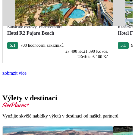
Kanárské ostrovy
,
Fuerteventura
Kanárské 
Hotel R2 Pajara Beach
Hotel Fu
5.1
708 hodnocení zákazníků
5.1
96
27 490 Kč
21 390 Kč
/os.
Ušetřete
6 100 Kč
zobrazit více
Výlety v destinaci
Využijte skvělé nabídky výletů v destinaci od našich partnerů