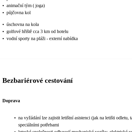
•
animační tým ( joga)
•
půjčovna kol
•
úschovna na kola
•
golfové hřiště cca 3 km od hotelu
•
vodní sporty na pláži - externí nabídka
Bezbariérové cestování
Doprava
•
na vyžádání lze zajistit letištní asistenci (jak na letišti odle
speciálními potřebami
•
letecké společnosti odbavují mechanické vozíky, elektrické v