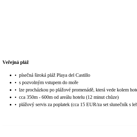
Veřejná pláž
•
písečná široká pláž Playa del Castillo
•
s pozvolným vstupem do moře
•
lze procházkou po plážové promenádě, která vede kolem hot
•
cca 350m - 600m od areálu hotelu (12 minut chůze)
•
plážový servis za poplatek (cca 15 EUR/za set slunečník s l