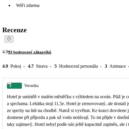
WiFi zdarma
Recenze
4.9
93 hodnocení zákazníků
4.9
Pokoj
4.7
Strava
5
Hodnocení personálu
3
Animace
3
Veronika
Hotel je umístěň v malém městěčku s výhledem na oceán. Pláž je cc
a sprchama. Lehátka stojí 11,5e. Hotel je zrenovovaný, ale dostal
ze sprchy na lidi na chodbě. Natož si vyvětrat. Ke konci dovolene 
dostnene při příjezdu a pak už vodu nedávají. To mi přijde v dnešní
taky zajimavý. Hotel nebyl podle nás ještě kapacitně zaplněn, ale i 