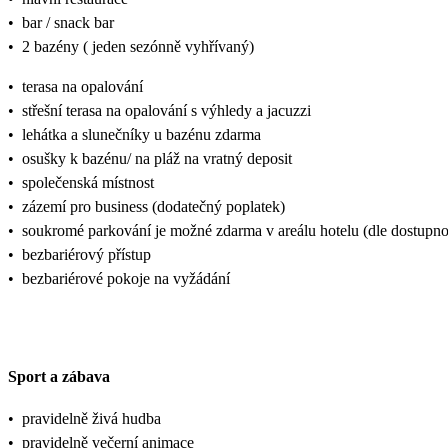
•
bar / snack bar
•
2 bazény ( jeden sezónně vyhřívaný)
•
terasa na opalování
•
střešní terasa na opalování s výhledy a jacuzzi
•
lehátka a slunečníky u bazénu zdarma
•
osušky k bazénu/ na pláž na vratný deposit
•
společenská místnost
•
zázemí pro business (dodatečný poplatek)
•
soukromé parkování je možné zdarma v areálu hotelu (dle dostupnos
•
bezbariérový přístup
•
bezbariérové pokoje na vyžádání
Sport a zábava
•
pravidelně živá hudba
•
pravidelně večerní animace