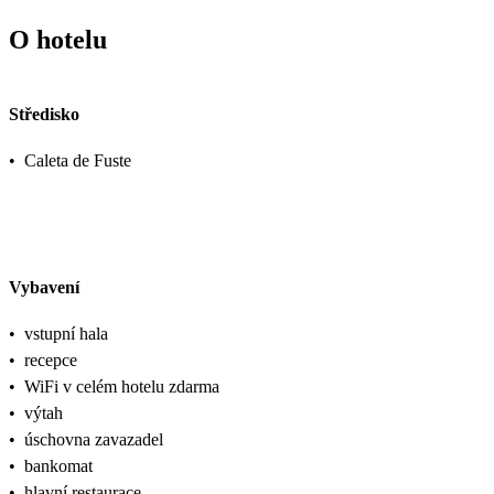
O hotelu
Středisko
•
Caleta de Fuste
Vybavení
•
vstupní hala
•
recepce
•
WiFi v celém hotelu zdarma
•
výtah
•
úschovna zavazadel
•
bankomat
•
hlavní restaurace