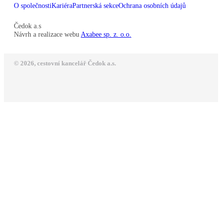
O společnosti
Kariéra
Partnerská sekce
Ochrana osobních údajů
Čedok a.s
Návrh a realizace webu
Axabee sp. z. o.o.
© 2026, cestovní kancelář Čedok a.s.