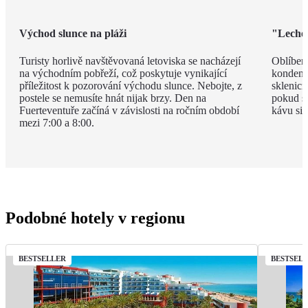
Východ slunce na pláži
"Leche 
Turisty horlivě navštěvovaná letoviska se nacházejí
Oblíben
na východním pobřeží, což poskytuje vynikající
kondenz
příležitost k pozorování východu slunce. Nebojte, z
sklenici
postele se nemusíte hnát nijak brzy. Den na
pokud si
Fuerteventuře začíná v závislosti na ročním období
kávu si 
mezi 7:00 a 8:00.
Podobné hotely v regionu
BESTSELLER
BESTSEL