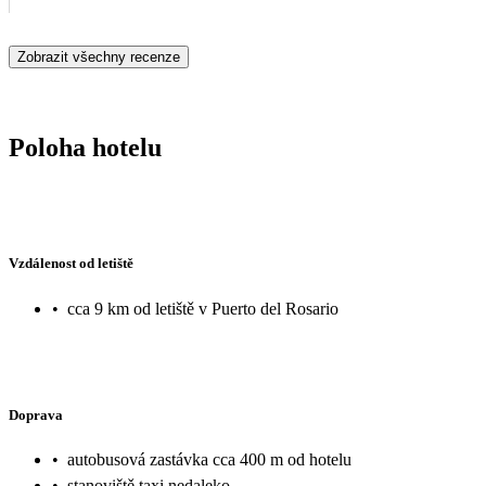
si vybere výdycky něco, ale bylo to neustále dokola. Buď neochuce
Zobrazit všechny recenze
Poloha hotelu
Vzdálenost od letiště
•
cca 9 km od letiště v Puerto del Rosario
Doprava
•
autobusová zastávka cca 400 m od hotelu
•
stanoviště taxi nedaleko