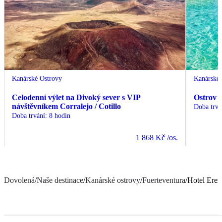
Kanárské Ostrovy
Kanárské 
Celodenní výlet na Divoký sever s VIP
Ostrov 
návštěvníkem Corralejo / Cotillo
Doba trvá
Doba trvání
:
8 hodin
1 868 Kč
/os.
Dovolená
/
Naše destinace
/
Kanárské ostrovy
/
Fuerteventura
/
Hotel Erez