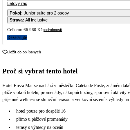
Letový řád
Pokoj
:
Junior suite pro 2 osoby
Strava
:
All inclusive
Celkem:
66 960 Kč
podrobnosti
Rezervujte
uložit do oblíbených
Proč si vybrat tento hotel
Hotel Ereza Mar se nachází v městečku Caleta de Fuste, známém také j
pláže v okolí hotelu, promenády, nákupních zóny, sportovní aktivity v
příjemné wellness se sluneční terasou a venkovní sezení s výhledy na
hotel pouze pro dospělé 16+
přímo u plážové promenády
terasy s výhledy na oceán