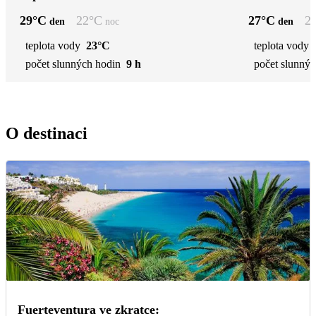
29
°C
22
°C
27
°C
2
den
noc
den
teplota vody
23°C
teplota vody
počet slunných hodin
9 h
počet slunnýc
O destinaci
Fuerteventura ve zkratce: