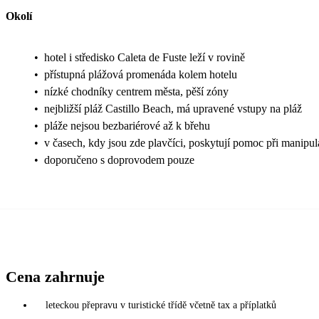
Okolí
•
hotel i středisko Caleta de Fuste leží v rovině
•
přístupná plážová promenáda kolem hotelu
•
nízké chodníky centrem města, pěší zóny
•
nejbližší pláž Castillo Beach, má upravené vstupy na pláž
•
pláže nejsou bezbariérové až k břehu
•
v časech, kdy jsou zde plavčíci, poskytují pomoc při manipul
•
doporučeno s doprovodem pouze
Cena zahrnuje
leteckou přepravu v turistické třídě včetně tax a příplatků