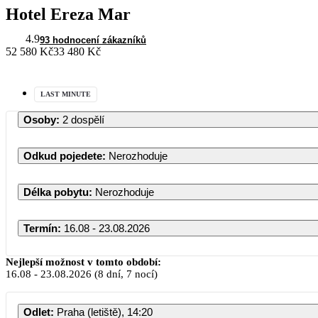
Hotel Ereza Mar
4.9
93 hodnocení zákazníků
52 580 Kč
33 480 Kč
LAST MINUTE
Osoby
:
2 dospělí
Odkud pojedete
:
Nerozhoduje
Délka pobytu
:
Nerozhoduje
Termín
:
16.08 - 23.08.2026
Nejlepší možnost v tomto období:
16.08
-
23.08.2026
(8 dní, 7 nocí)
Odlet
:
Praha (letiště), 14:20