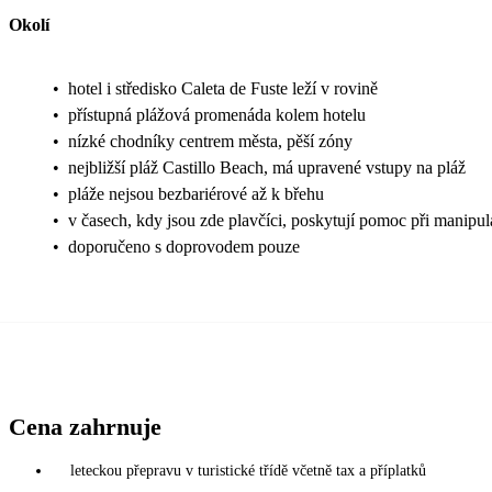
Okolí
•
hotel i středisko Caleta de Fuste leží v rovině
•
přístupná plážová promenáda kolem hotelu
•
nízké chodníky centrem města, pěší zóny
•
nejbližší pláž Castillo Beach, má upravené vstupy na pláž
•
pláže nejsou bezbariérové až k břehu
•
v časech, kdy jsou zde plavčíci, poskytují pomoc při manipul
•
doporučeno s doprovodem pouze
Cena zahrnuje
leteckou přepravu v turistické třídě včetně tax a příplatků