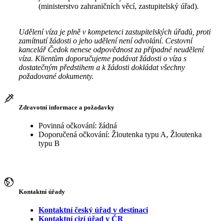
(ministerstvo zahraničních věcí, zastupitelský úřad).
Udělení víza je plně v kompetenci zastupitelských úřadů, proti
zamítnutí žádosti o jeho udělení není odvolání. Cestovní
kancelář Čedok nenese odpovědnost za případné neudělení
víza. Klientům doporučujeme podávat žádosti o víza s
dostatečným předstihem a k žádosti dokládat všechny
požadované dokumenty.
Zdravotní informace a požadavky
Povinná očkování: žádná
Doporučená očkování: Žloutenka typu A, Žloutenka
typu B
Kontaktní úřady
Kontaktní český úřad v destinaci
Kontaktní cizí úřad v ČR