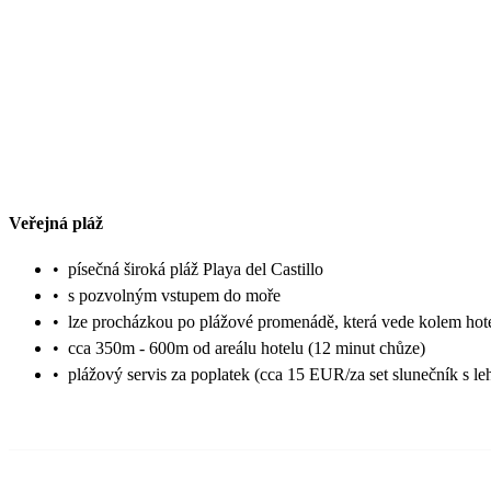
Veřejná pláž
•
písečná široká pláž Playa del Castillo
•
s pozvolným vstupem do moře
•
lze procházkou po plážové promenádě, která vede kolem hot
•
cca 350m - 600m od areálu hotelu (12 minut chůze)
•
plážový servis za poplatek (cca 15 EUR/za set slunečník s l