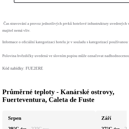
Čas stravování a provoz jednotlivých prvků hotelové infrastruktury uvedenýc
majitel nemá vliv.
Informace o oficiální kategorizaci hotelu je v souladu s kategorizací používanou 
Polovina hvězdičky uvedená ve slovním popisu může označovat nadhodnocenou n
Kód nabídky:
FUE2ERE
Průměrné teploty - Kanárské ostrovy,
Fuerteventura, Caleta de Fuste
Srpen
Září
29
°C
22
°C
27
°C
2