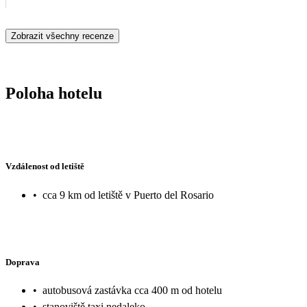
si vybere výdycky něco, ale bylo to neustále dokola. Buď neochuce
Zobrazit všechny recenze
Poloha hotelu
Vzdálenost od letiště
•
cca 9 km od letiště v Puerto del Rosario
Doprava
•
autobusová zastávka cca 400 m od hotelu
•
stanoviště taxi nedaleko