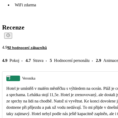
WiFi zdarma
Recenze
4.9
92 hodnocení zákazníků
4.9
Pokoj
4.7
Strava
5
Hodnocení personálu
2.9
Animac
3
Veronika
Hotel je umístěň v malém městěčku s výhledem na oceán. Pláž je cc
a sprchama. Lehátka stojí 11,5e. Hotel je zrenovovaný, ale dostal
ze sprchy na lidi na chodbě. Natož si vyvětrat. Ke konci dovolene 
dostnene při příjezdu a pak už vodu nedávají. To mi přijde v dnešní
taky zajimavý. Hotel nebyl podle nás ještě kapacitně zaplněn, ale i 