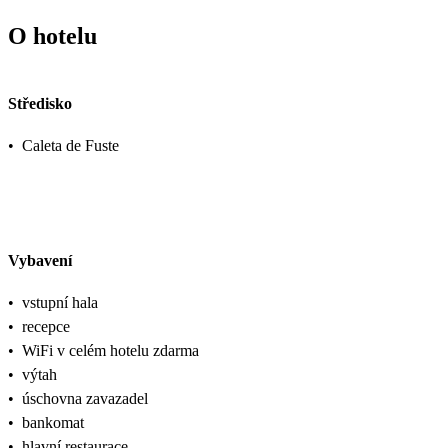
O hotelu
Středisko
•
Caleta de Fuste
Vybavení
•
vstupní hala
•
recepce
•
WiFi v celém hotelu zdarma
•
výtah
•
úschovna zavazadel
•
bankomat
•
hlavní restaurace