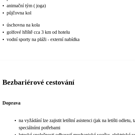
•
animační tým ( joga)
•
půjčovna kol
•
úschovna na kola
•
golfové hřiště cca 3 km od hotelu
•
vodní sporty na pláži - externí nabídka
Bezbariérové cestování
Doprava
•
na vyžádání lze zajistit letištní asistenci (jak na letišti odle
speciálními potřebami
•
letecké společnosti odbavují mechanické vozíky, elektrické v