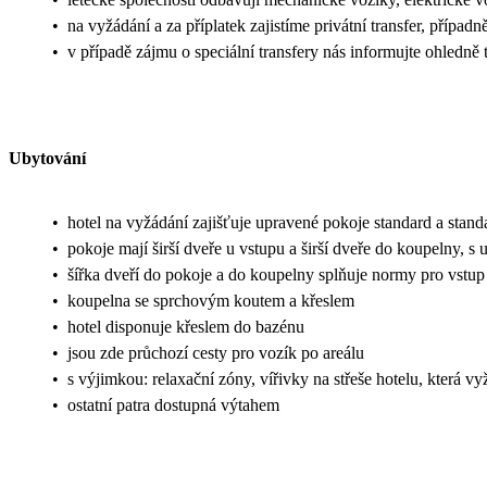
•
na vyžádání a za příplatek zajistíme privátní transfer, případn
•
v případě zájmu o speciální transfery nás informujte ohledn
Ubytování
•
hotel na vyžádání zajišťuje upravené pokoje standard a stan
•
pokoje mají širší dveře u vstupu a širší dveře do koupelny,
•
šířka dveří do pokoje a do koupelny splňuje normy pro vst
•
koupelna se sprchovým koutem a křeslem
•
hotel disponuje křeslem do bazénu
•
jsou zde průchozí cesty pro vozík po areálu
•
s výjimkou: relaxační zóny, vířivky na střeše hotelu, která v
•
ostatní patra dostupná výtahem