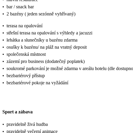
•
bar / snack bar
•
2 bazény ( jeden sezónně vyhřívaný)
•
terasa na opalování
•
střešní terasa na opalování s výhledy a jacuzzi
•
lehátka a slunečníky u bazénu zdarma
•
osušky k bazénu/ na pláž na vratný deposit
•
společenská místnost
•
zázemí pro business (dodatečný poplatek)
•
soukromé parkování je možné zdarma v areálu hotelu (dle dostupnos
•
bezbariérový přístup
•
bezbariérové pokoje na vyžádání
Sport a zábava
•
pravidelně živá hudba
•
pravidelně večerní animace