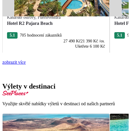
Kanárské ostrovy
,
Fuerteventura
Kanárské 
Hotel R2 Pajara Beach
Hotel Fu
5.1
705 hodnocení zákazníků
5.1
95
27 490 Kč
21 390 Kč
/os.
Ušetřete
6 100 Kč
zobrazit více
Výlety v destinaci
Využijte skvělé nabídky výletů v destinaci od našich partnerů