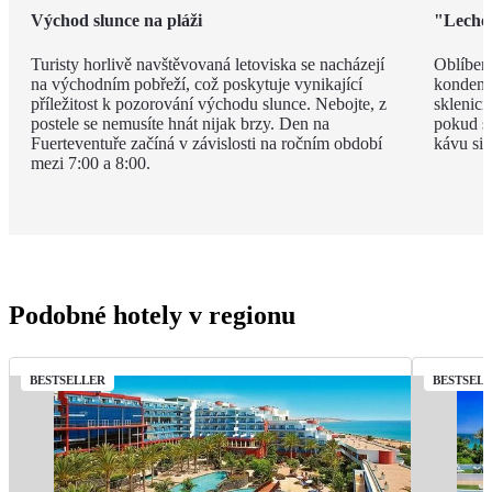
Východ slunce na pláži
"Leche 
Turisty horlivě navštěvovaná letoviska se nacházejí
Oblíben
na východním pobřeží, což poskytuje vynikající
kondenz
příležitost k pozorování východu slunce. Nebojte, z
sklenici
postele se nemusíte hnát nijak brzy. Den na
pokud si
Fuerteventuře začíná v závislosti na ročním období
kávu si 
mezi 7:00 a 8:00.
Podobné hotely v regionu
BESTSELLER
BESTSEL