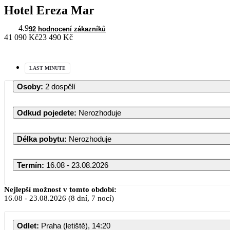
Hotel Ereza Mar
4.9
92 hodnocení zákazníků
41 090 Kč
23 490 Kč
LAST MINUTE
Osoby
:
2 dospělí
Odkud pojedete
:
Nerozhoduje
Délka pobytu
:
Nerozhoduje
Termín
:
16.08 - 23.08.2026
Nejlepší možnost v tomto období:
16.08
-
23.08.2026
(8 dní, 7 nocí)
Odlet
:
Praha (letiště), 14:20