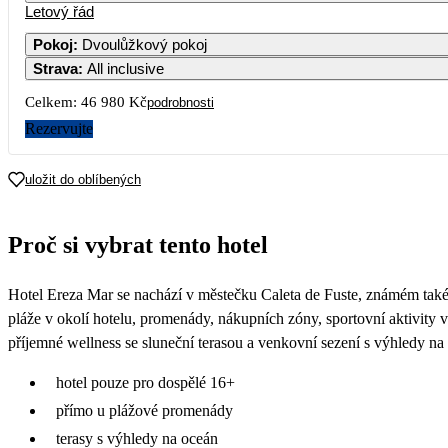
Letový řád
Pokoj
:
Dvoulůžkový pokoj
Strava
:
All inclusive
Celkem:
46 980 Kč
podrobnosti
Rezervujte
uložit do oblíbených
Proč si vybrat tento hotel
Hotel Ereza Mar se nachází v městečku Caleta de Fuste, známém také j
pláže v okolí hotelu, promenády, nákupních zóny, sportovní aktivity v
příjemné wellness se sluneční terasou a venkovní sezení s výhledy na
hotel pouze pro dospělé 16+
přímo u plážové promenády
terasy s výhledy na oceán