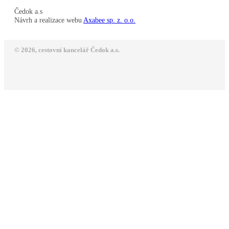
Čedok a.s
Návrh a realizace webu
Axabee sp. z. o.o.
© 2026, cestovní kancelář Čedok a.s.