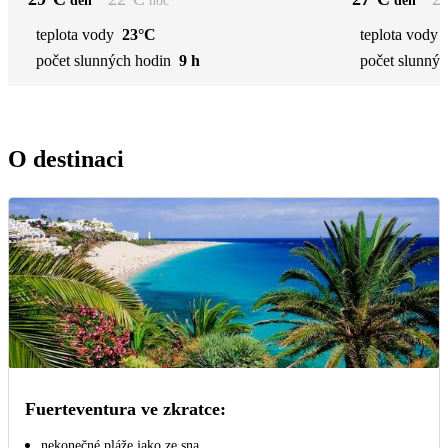
den
noc
den
teplota vody
23°C
teplota vody
počet slunných hodin
9 h
počet slunnýc
O destinaci
Fuerteventura ve zkratce:
nekonečné pláže jako ze sna