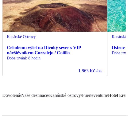
Kanárské Ostrovy
Kanárské 
Celodenní výlet na Divoký sever s VIP
Ostrov 
návštěvníkem Corralejo / Cotillo
Doba trvá
Doba trvání
:
8 hodin
1 863 Kč
/os.
Dovolená
/
Naše destinace
/
Kanárské ostrovy
/
Fuerteventura
/
Hotel Erez