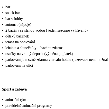
•
bar
•
snack bar
•
bar v lobby
•
automat (nápoje)
•
2 bazény se slanou vodou ( jeden sezónně vyhřívaný)
•
dětský bazének
•
terasa na opalování
•
lehátka a slunečníky u bazénu zdarma
•
osušky na vratný deposit (výměna poplatek)
•
parkování je možné zdarma v areálu hotelu (rezervace není možná)
•
parkování na ulici
Sport a zábava
•
animační tým
•
pravidelně animační programy