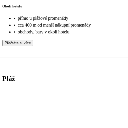
Okolí hotelu
•
přímo u plážové promenády
•
cca 400 m od menší nákupní promenády
•
obchody, bary v okolí hotelu
Přečtěte si více
Pláž