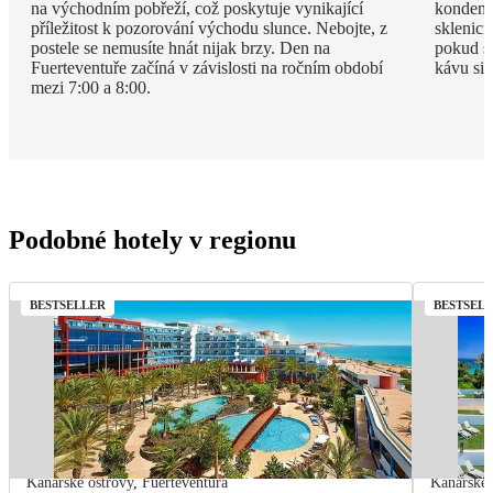
na východním pobřeží, což poskytuje vynikající
kondenz
příležitost k pozorování východu slunce. Nebojte, z
sklenici
postele se nemusíte hnát nijak brzy. Den na
pokud si
Fuerteventuře začíná v závislosti na ročním období
kávu si 
mezi 7:00 a 8:00.
Podobné hotely v regionu
BESTSELLER
BESTSEL
Kanárské ostrovy
,
Fuerteventura
Kanárské 