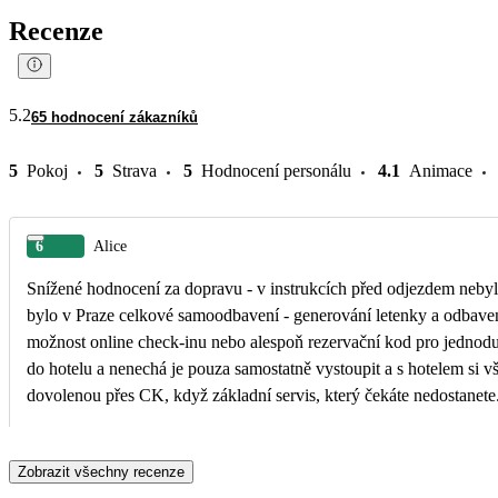
Recenze
5.2
65 hodnocení zákazníků
5
Pokoj
5
Strava
5
Hodnocení personálu
4.1
Animace
6
Alice
Snížené hodnocení za dopravu - v instrukcích před odjezdem nebyl
bylo v Praze celkové samoodbavení - generování letenky a odbavení
možnost online check-inu nebo alespoň rezervační kod pro jednoduš
do hotelu a nenechá je pouza samostatně vystoupit a s hotelem si v
dovolenou přes CK, když základní servis, který čekáte nedostanete
Zobrazit všechny recenze