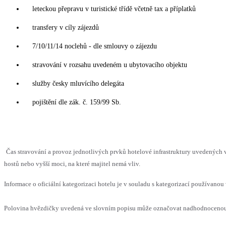
leteckou přepravu v turistické třídě včetně tax a příplatků
transfery v cíly zájezdů
7/10/11/14 noclehů - dle smlouvy o zájezdu
stravování v rozsahu uvedeném u ubytovacího objektu
služby česky mluvícího delegáta
pojištění dle zák. č. 159/99 Sb.
Čas stravování a provoz jednotlivých prvků hotelové infrastruktury uvedený
hostů nebo vyšší moci, na které majitel nemá vliv.
Informace o oficiální kategorizaci hotelu je v souladu s kategorizací používanou 
Polovina hvězdičky uvedená ve slovním popisu může označovat nadhodnocenou n