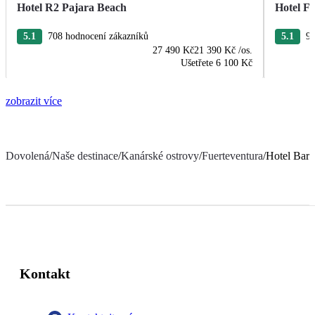
Hotel R2 Pajara Beach
Hotel Fu
5.1
708 hodnocení zákazníků
5.1
96
27 490 Kč
21 390 Kč
/os.
Ušetřete
6 100 Kč
zobrazit více
Dovolená
/
Naše destinace
/
Kanárské ostrovy
/
Fuerteventura
/
Hotel Barc
Kontakt