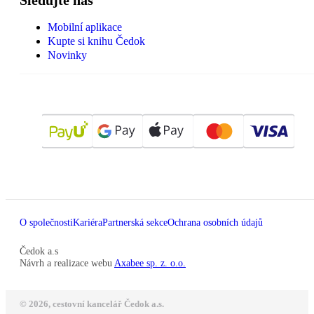
Mobilní aplikace
Kupte si knihu Čedok
Novinky
O společnosti
Kariéra
Partnerská sekce
Ochrana osobních údajů
Čedok a.s
Návrh a realizace webu
Axabee sp. z. o.o.
© 2026, cestovní kancelář Čedok a.s.