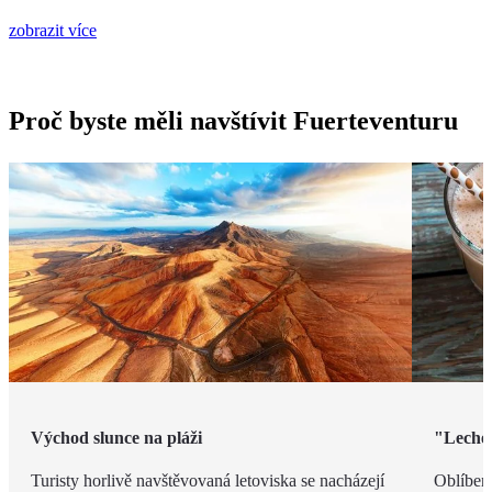
zobrazit více
Proč byste měli navštívit Fuerteventuru
Východ slunce na pláži
"Leche 
Turisty horlivě navštěvovaná letoviska se nacházejí
Oblíben