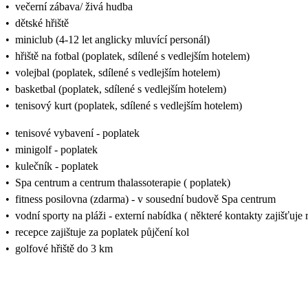
•
večerní zábava/ živá hudba
•
dětské hřiště
•
miniclub (4-12 let anglicky mluvící personál)
•
hřiště na fotbal (poplatek, sdílené s vedlejším hotelem)
•
volejbal (poplatek, sdílené s vedlejším hotelem)
•
basketbal (poplatek, sdílené s vedlejším hotelem)
•
tenisový kurt (poplatek, sdílené s vedlejším hotelem)
•
tenisové vybavení - poplatek
•
minigolf - poplatek
•
kulečník - poplatek
•
Spa centrum a centrum thalassoterapie ( poplatek)
•
fitness posilovna (zdarma) - v sousední budově Spa centrum
•
vodní sporty na pláži - externí nabídka ( některé kontakty zajišťuje
•
recepce zajištuje za poplatek půjčení kol
•
golfové hřiště do 3 km