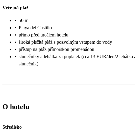
Veřejná pláž
•
50 m
•
Playa del Castillo
•
přímo před areálem hotelu
•
široká písčítá pláž s pozvolným vstupem do vody
•
přístup na pláž přímořskou promenádou
•
slunečníky a lehátka za poplatek (cca 13 EUR/den/2 lehátka 
slunečník)
O hotelu
Středisko