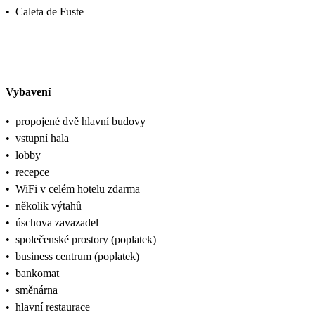
•
Caleta de Fuste
Vybavení
•
propojené dvě hlavní budovy
•
vstupní hala
•
lobby
•
recepce
•
WiFi v celém hotelu zdarma
•
několik výtahů
•
úschova zavazadel
•
společenské prostory (poplatek)
•
business centrum (poplatek)
•
bankomat
•
směnárna
•
hlavní restaurace