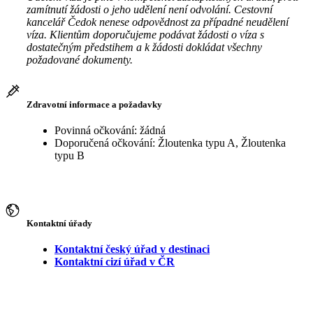
zamítnutí žádosti o jeho udělení není odvolání. Cestovní
kancelář Čedok nenese odpovědnost za případné neudělení
víza. Klientům doporučujeme podávat žádosti o víza s
dostatečným předstihem a k žádosti dokládat všechny
požadované dokumenty.
Zdravotní informace a požadavky
Povinná očkování: žádná
Doporučená očkování: Žloutenka typu A, Žloutenka
typu B
Kontaktní úřady
Kontaktní český úřad v destinaci
Kontaktní cizí úřad v ČR