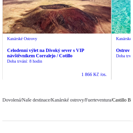
Kanárské Ostrovy
Kanárské 
Celodenní výlet na Divoký sever s VIP
Ostrov 
návštěvníkem Corralejo / Cotillo
Doba trvá
Doba trvání
:
8 hodin
1 866 Kč
/os.
Dovolená
/
Naše destinace
/
Kanárské ostrovy
/
Fuerteventura
/
Castillo B