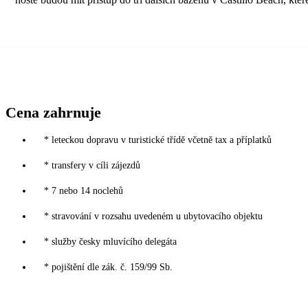
Cena zahrnuje
* leteckou dopravu v turistické třídě včetně tax a příplatků
* transfery v cíli zájezdů
* 7 nebo 14 noclehů
* stravování v rozsahu uvedeném u ubytovacího objektu
* služby česky mluvícího delegáta
* pojištění dle zák. č. 159/99 Sb.