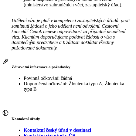
(ministerstvo zahraničních věcí, zastupitelský úřad).
Udělení víza je plně v kompetenci zastupitelských úřadů, proti
zamítnutí žádosti o jeho udělení není odvolání. Cestovní
kancelář Čedok nenese odpovědnost za případné neudělení
víza. Klientům doporučujeme podávat žádosti o víza s
dostatečným předstihem a k žádosti dokládat všechny
požadované dokumenty.
Zdravotní informace a požadavky
Povinná očkování: žádná
Doporučená očkování: Žloutenka typu A, Žloutenka
typu B
Kontaktní úřady
Kontaktní český úřad v destinaci
Kontaktní cizí úřad v ČR