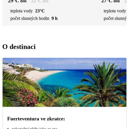
29
°C
22
°C
27
°C
2
den
noc
den
teplota vody
23°C
teplota vody
počet slunných hodin
9 h
počet slunnýc
O destinaci
Fuerteventura ve zkratce: