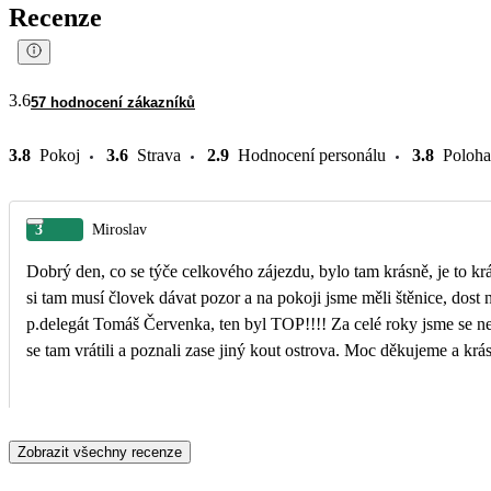
Recenze
3.6
57 hodnocení zákazníků
3.8
Pokoj
3.6
Strava
2.9
Hodnocení personálu
3.8
Poloha
3
Miroslav
Dobrý den, co se týče celkového zájezdu, bylo tam krásně, je to k
si tam musí človek dávat pozor a na pokoji jsme měli štěnice, dost 
p.delegát Tomáš Červenka, ten byl TOP!!!! Za celé roky jsme se ne
se tam vrátili a poznali zase jiný kout ostrova. Moc děkujeme a krás
Zobrazit všechny recenze