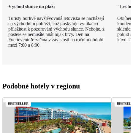
Východ slunce na pláži
"Leche 
Turisty horlivě navštěvovaná letoviska se nacházejí
Oblíben
na východním pobřeží, což poskytuje vynikající
kondenz
příležitost k pozorování východu slunce. Nebojte, z
sklenici
postele se nemusíte hnát nijak brzy. Den na
pokud si
Fuerteventuře začíná v závislosti na ročním období
kávu si 
mezi 7:00 a 8:00.
Podobné hotely v regionu
BESTSELLER
BESTSEL