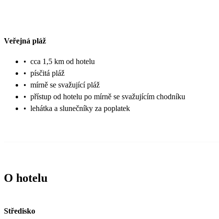
Veřejná pláž
•
cca 1,5 km od hotelu
•
písčitá pláž
•
mírně se svažující pláž
•
přístup od hotelu po mírně se svažujícím chodníku
•
lehátka a slunečníky za poplatek
O hotelu
Středisko