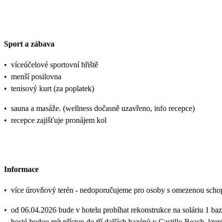
Sport a zábava
•
víceúčelové sportovní hřiště
•
menší posilovna
•
tenisový kurt (za poplatek)
•
sauna a masáže. (wellness dočasně uzavřeno, info recepce)
•
recepce zajišťuje pronájem kol
Informace
•
více úrovňový terén - nedoporučujeme pro osoby s omezenou scho
•
od 06.04.2026 bude v hotelu probíhat rekonstrukce na soláriu 1 ba
hosté budou mít přístup do tří dalších bazénů v Castillo Beach, kt