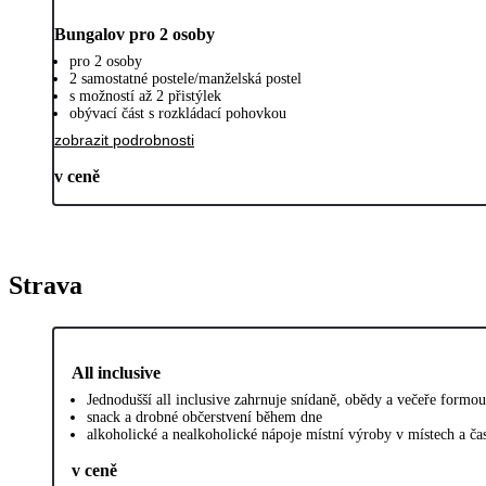
Bungalov pro 2 osoby
pro 2 osoby
2 samostatné postele/manželská postel
s možností až 2 přistýlek
obývací část s rozkládací pohovkou
zobrazit podrobnosti
v ceně
Strava
All inclusive
Jednodušší all inclusive zahrnuje snídaně, obědy a večeře formou
snack a drobné občerstvení během dne
alkoholické a nealkoholické nápoje místní výroby v místech a č
v ceně