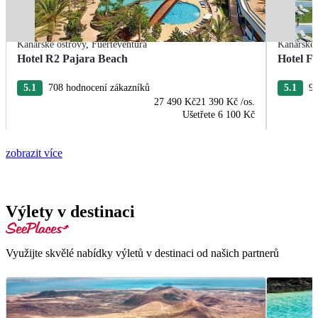
Kanárské ostrovy
,
Fuerteventura
Kanárské 
Hotel R2 Pajara Beach
Hotel Fu
5.1
708 hodnocení zákazníků
5.1
96
27 490 Kč
21 390 Kč
/os.
Ušetřete
6 100 Kč
zobrazit více
Výlety v destinaci
Využijte skvělé nabídky výletů v destinaci od našich partnerů