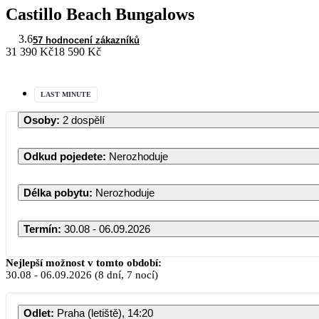
Castillo Beach Bungalows
3.6
57 hodnocení zákazníků
31 390 Kč
18 590 Kč
LAST MINUTE
Osoby
:
2 dospělí
Odkud pojedete
:
Nerozhoduje
Délka pobytu
:
Nerozhoduje
Termín
:
30.08 - 06.09.2026
Nejlepší možnost v tomto období:
30.08
-
06.09.2026
(8 dní, 7 nocí)
Odlet
:
Praha (letiště), 14:20