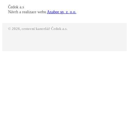
Čedok a.s
Návrh a realizace webu
Axabee sp. z. o.o.
© 2026, cestovní kancelář Čedok a.s.