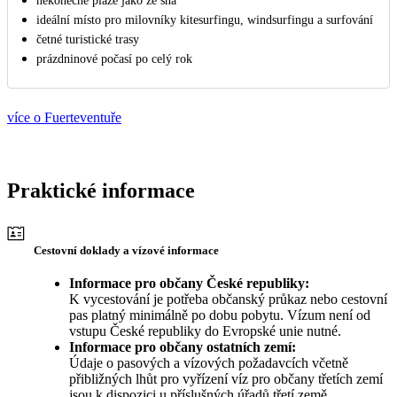
nekonečné pláže jako ze sna
ideální místo pro milovníky kitesurfingu, windsurfingu a surfování
četné turistické trasy
prázdninové počasí po celý rok
více o Fuerteventuře
Praktické informace
Cestovní doklady a vízové informace
Informace pro občany České republiky:
K vycestování je potřeba občanský průkaz nebo cestovní
pas platný minimálně po dobu pobytu. Vízum není od
vstupu České republiky do Evropské unie nutné.
Informace pro občany ostatních zemí:
Údaje o pasových a vízových požadavcích včetně
přibližných lhůt pro vyřízení víz pro občany třetích zemí
jsou k dispozici u příslušných úřadů třetí země