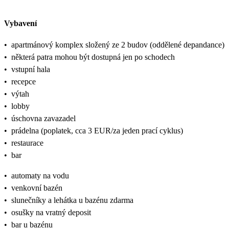
Vybavení
•
apartmánový komplex složený ze 2 budov (oddělené depandance)
•
některá patra mohou být dostupná jen po schodech
•
vstupní hala
•
recepce
•
výtah
•
lobby
•
úschovna zavazadel
•
prádelna (poplatek, cca 3 EUR/za jeden prací cyklus)
•
restaurace
•
bar
•
automaty na vodu
•
venkovní bazén
•
slunečníky a lehátka u bazénu zdarma
•
osušky na vratný deposit
•
bar u bazénu