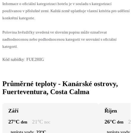
Informace o oficiální kategorizaci hotelu je v souladu s kategorizací
používanou v příslušné zemi. Každá země uplatňuje vlastní kritéria pro udělení
konkrétní kategorie.
Polovina hvězdičky uvedená ve slovním popisu může označovat
nadhodnocenou nebo podhodnocenou kategorii ve srovnání s oficiální
kategorií.
Kód nabídky:
FUE2HIG
Průměrné teploty - Kanárské ostrovy,
Fuerteventura, Costa Calma
Září
Říjen
27
°C
21
°C
26
°C
2
den
noc
den
teplota vody
23°C
teplota vody