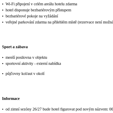
•
Wi-Fi připojení v celém areálu hotelu zdarma
•
hotel disponuje bezbariérovým přístupem
•
bezbariérové pokoje na vyžádání
•
veřejné parkování zdarma na přilehlém místě (rezervace není možn
Sport a zábava
•
menší posilovna v objektu
•
sportovní aktivity - externí nabídka
•
půjčovny kol/aut v okolí
Informace
•
od zimní sezóny 26/27 bude hotel figurovat pod novým názvem: 0