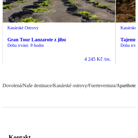
Kanárské Ostrovy
Kanárské 
Gran Tour Lanzarote z jihu
Tajemná 
Doba trvání
:
8 hodin
Doba trvá
4 245 Kč
/os.
Dovolená
/
Naše destinace
/
Kanárské ostrovy
/
Fuerteventura
/
Aparthote
Kontakt