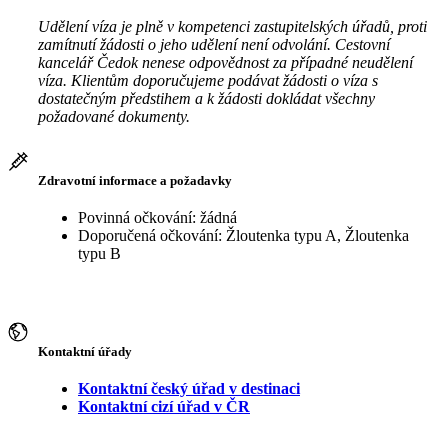
Udělení víza je plně v kompetenci zastupitelských úřadů, proti
zamítnutí žádosti o jeho udělení není odvolání. Cestovní
kancelář Čedok nenese odpovědnost za případné neudělení
víza. Klientům doporučujeme podávat žádosti o víza s
dostatečným předstihem a k žádosti dokládat všechny
požadované dokumenty.
Zdravotní informace a požadavky
Povinná očkování: žádná
Doporučená očkování: Žloutenka typu A, Žloutenka
typu B
Kontaktní úřady
Kontaktní český úřad v destinaci
Kontaktní cizí úřad v ČR