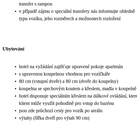
transfer s rampou
•
v případě zájmu o speciální transfery nás informujte ohledně
typu vozíku, jeho rozměrech a možnostech rozložení
Ubytování
•
hotel na vyžádání zajišťuje upravené pokoje apartmán
•
s upravenou koupelnou vhodnou pro vozíčkáře
•
80 cm (vstupní dveře) a 80 cm (dveře do koupelny)
•
koupelna se sprchovým koutem a křeslem, madla v koupelně
•
hotel disponuje speciálním křeslem na dálkové ovládání, kter
klient může využít pohodlně pro vstup do bazénu
•
jsou zde průchozí cesty pro vozík po areálu
•
výtahy (šířka dveří pro výtah 90 cm)