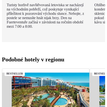
Turisty horlivě navštěvovaná letoviska se nacházejí
Oblíben
na východním pobřeží, což poskytuje vynikající
kondenz
příležitost k pozorování východu slunce. Nebojte, z
sklenici
postele se nemusíte hnát nijak brzy. Den na
pokud si
Fuerteventuře začíná v závislosti na ročním období
kávu si 
mezi 7:00 a 8:00.
Podobné hotely v regionu
BESTSELLER
BESTSEL