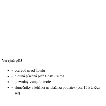
Veřejná pláž
•
cca 200 m od hotelu
•
dlouhá písečná pláž Costa Calma
•
pozvolný vstup do moře
•
slunečníky a lehátka na pláži za poplatek (cca 15 EUR/za
set)