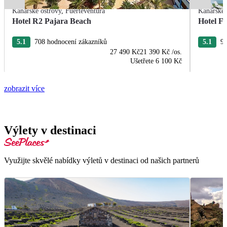
Kanárské ostrovy
,
Fuerteventura
Kanárské 
Hotel R2 Pajara Beach
Hotel Fu
5.1
708 hodnocení zákazníků
5.1
96
27 490 Kč
21 390 Kč
/os.
Ušetřete
6 100 Kč
zobrazit více
Výlety v destinaci
Využijte skvělé nabídky výletů v destinaci od našich partnerů