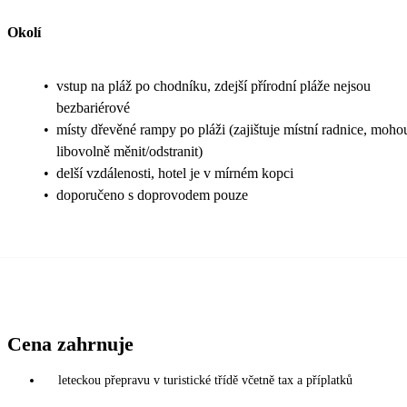
Okolí
•
vstup na pláž po chodníku, zdejší přírodní pláže nejsou
bezbariérové
•
místy dřevěné rampy po pláži (zajištuje místní radnice, moho
libovolně měnit/odstranit)
•
delší vzdálenosti, hotel je v mírném kopci
•
doporučeno s doprovodem pouze
Cena zahrnuje
leteckou přepravu v turistické třídě včetně tax a příplatků