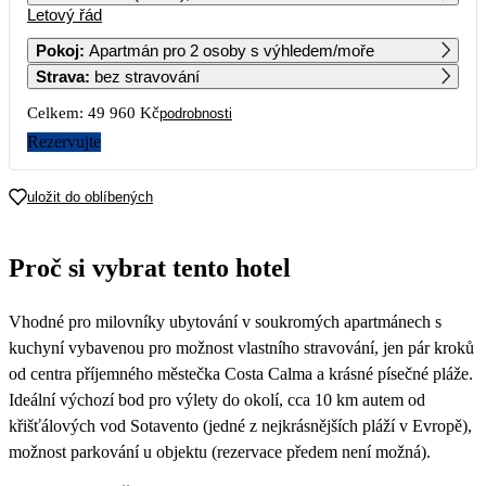
Letový řád
1
2
3
4
5
6
24 980
Pokoj
:
Apartmán pro 2 osoby s výhledem/moře
Strava
:
bez stravování
7
8
9
10
11
12
13
25 380
25 080
Celkem:
49 960 Kč
podrobnosti
14
15
16
17
18
19
20
Rezervujte
25 880
24 880
21
22
23
24
25
26
27
uložit do oblíbených
28
29
30
Proč si vybrat tento hotel
25 280
Vhodné pro milovníky ubytování v soukromých apartmánech s
kuchyní vybavenou pro možnost vlastního stravování, jen pár kroků
od centra příjemného městečka Costa Calma a krásné písečné pláže.
Ideální výchozí bod pro výlety do okolí, cca 10 km autem od
křišťálových vod Sotavento (jedné z nejkrásnějších pláží v Evropě),
možnost parkování u objektu (rezervace předem není možná).