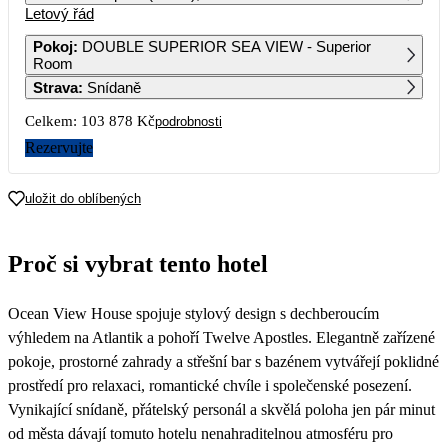
Letový řád
1
2
Pokoj
:
DOUBLE SUPERIOR SEA VIEW - Superior
Room
3
4
5
6
7
8
9
Strava
:
Snídaně
Celkem:
103 878 Kč
podrobnosti
10
11
12
13
14
15
16
107 769
91 239
87 239
Rezervujte
17
18
19
20
21
22
23
90 139
87 379
84 699
51 939
92 109
49 449
85 889
uložit do oblíbených
24
25
26
27
28
29
30
91 009
51 699
93 259
93 699
97 799
112 649
96 759
Proč si vybrat tento hotel
31
94 799
Ocean View House spojuje stylový design s dechberoucím
výhledem na Atlantik a pohoří Twelve Apostles. Elegantně zařízené
pokoje, prostorné zahrady a střešní bar s bazénem vytvářejí poklidné
prostředí pro relaxaci, romantické chvíle i společenské posezení.
Vynikající snídaně, přátelský personál a skvělá poloha jen pár minut
od města dávají tomuto hotelu nenahraditelnou atmosféru pro