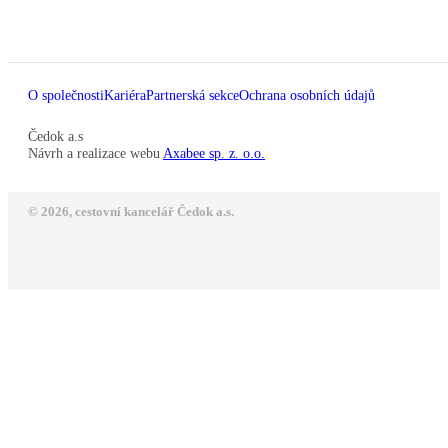
O společnosti
Kariéra
Partnerská sekce
Ochrana osobních údajů
Čedok a.s
Návrh a realizace webu
Axabee sp. z. o.o.
© 2026, cestovní kancelář Čedok a.s.