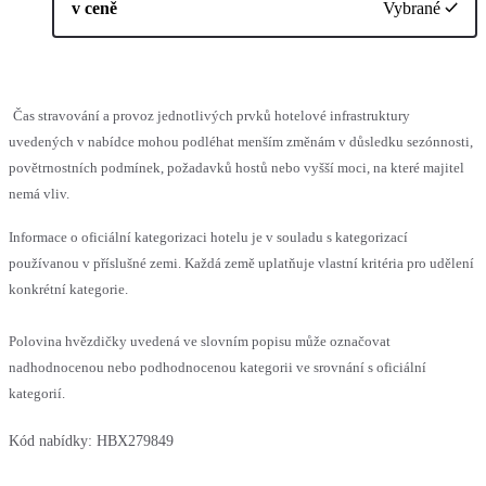
v ceně
Vybrané
Čas stravování a provoz jednotlivých prvků hotelové infrastruktury
uvedených v nabídce mohou podléhat menším změnám v důsledku sezónnosti,
povětrnostních podmínek, požadavků hostů nebo vyšší moci, na které majitel
nemá vliv.
Informace o oficiální kategorizaci hotelu je v souladu s kategorizací
používanou v příslušné zemi. Každá země uplatňuje vlastní kritéria pro udělení
konkrétní kategorie.
Polovina hvězdičky uvedená ve slovním popisu může označovat
nadhodnocenou nebo podhodnocenou kategorii ve srovnání s oficiální
kategorií.
Kód nabídky:
HBX279849