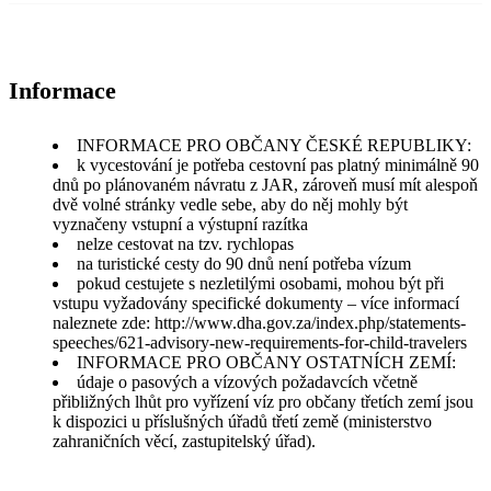
Informace
INFORMACE PRO OBČANY ČESKÉ REPUBLIKY:
k vycestování je potřeba cestovní pas platný minimálně 90
dnů po plánovaném návratu z JAR, zároveň musí mít alespoň
dvě volné stránky vedle sebe, aby do něj mohly být
vyznačeny vstupní a výstupní razítka
nelze cestovat na tzv. rychlopas
na turistické cesty do 90 dnů není potřeba vízum
pokud cestujete s nezletilými osobami, mohou být při
vstupu vyžadovány specifické dokumenty – více informací
naleznete zde: http://www.dha.gov.za/index.php/statements-
speeches/621-advisory-new-requirements-for-child-travelers
INFORMACE PRO OBČANY OSTATNÍCH ZEMÍ:
údaje o pasových a vízových požadavcích včetně
přibližných lhůt pro vyřízení víz pro občany třetích zemí jsou
k dispozici u příslušných úřadů třetí země (ministerstvo
zahraničních věcí, zastupitelský úřad).