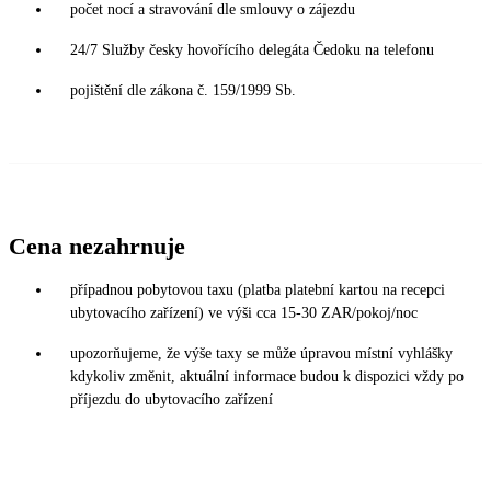
počet nocí a stravování dle smlouvy o zájezdu
24/7 Služby česky hovořícího delegáta Čedoku na telefonu
pojištění dle zákona č. 159/1999 Sb.
Cena nezahrnuje
případnou pobytovou taxu (platba platební kartou na recepci
ubytovacího zařízení) ve výši cca 15-30 ZAR/pokoj/noc
upozorňujeme, že výše taxy se může úpravou místní vyhlášky
kdykoliv změnit, aktuální informace budou k dispozici vždy po
příjezdu do ubytovacího zařízení