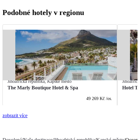
Podobné hotely v regionu
Jihoafrická republika
,
Kapské město
Jihoafrick
The Marly Boutique Hotel & Spa
Hotel T
49 269 Kč
/os.
zobrazit více
Dovolená
/
Naše destinace
/
Jihoafrická republika
/
Kapské město
/
Ocean 