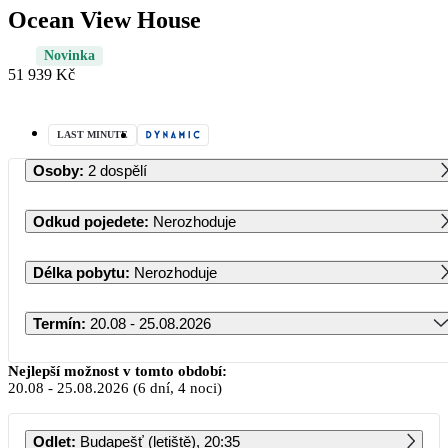
Ocean View House
Novinka
51 939 Kč
LAST MINUTE
Osoby
:
2 dospělí
Odkud pojedete
:
Nerozhoduje
Délka pobytu
:
Nerozhoduje
Termín
:
20.08 - 25.08.2026
Srpen 2026
Nejlepší možnost v tomto období:
20.08
-
25.08.2026
(6 dní, 4 noci)
PO
ÚT
ST
ČT
PÁ
SO
NE
Odlet
:
Budapešť (letiště), 20:35