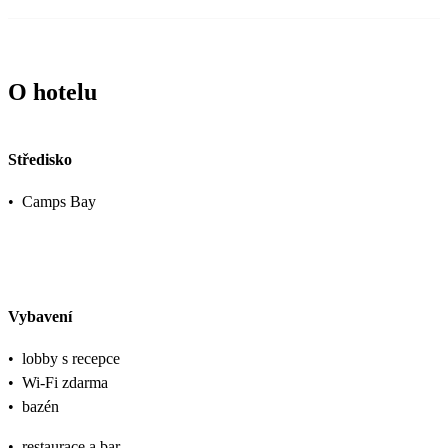
O hotelu
Středisko
•
Camps Bay
Vybavení
•
lobby s recepce
•
Wi-Fi zdarma
•
bazén
•
restaurace a bar