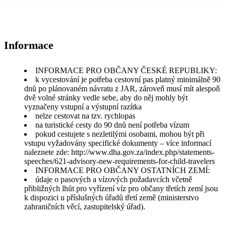
Informace
INFORMACE PRO OBČANY ČESKÉ REPUBLIKY:
k vycestování je potřeba cestovní pas platný minimálně 90
dnů po plánovaném návratu z JAR, zároveň musí mít alespoň
dvě volné stránky vedle sebe, aby do něj mohly být
vyznačeny vstupní a výstupní razítka
nelze cestovat na tzv. rychlopas
na turistické cesty do 90 dnů není potřeba vízum
pokud cestujete s nezletilými osobami, mohou být při
vstupu vyžadovány specifické dokumenty – více informací
naleznete zde: http://www.dha.gov.za/index.php/statements-
speeches/621-advisory-new-requirements-for-child-travelers
INFORMACE PRO OBČANY OSTATNÍCH ZEMÍ:
údaje o pasových a vízových požadavcích včetně
přibližných lhůt pro vyřízení víz pro občany třetích zemí jsou
k dispozici u příslušných úřadů třetí země (ministerstvo
zahraničních věcí, zastupitelský úřad).