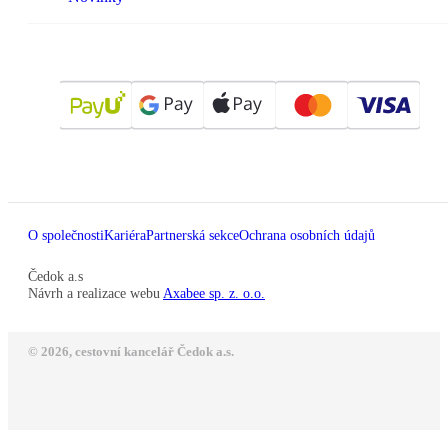
O společnosti
Kariéra
Partnerská sekce
Ochrana osobních údajů
Čedok a.s
Návrh a realizace webu
Axabee sp. z. o.o.
© 2026, cestovní kancelář Čedok a.s.