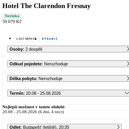
Hotel The Clarendon Fresnay
Novinka
59 079 Kč
LAST MINUTE
Osoby
:
2 dospělí
Odkud pojedete
:
Nerozhoduje
Délka pobytu
:
Nerozhoduje
Termín
:
20.08 - 25.08.2026
Srpen 2026
Nejlepší možnost v tomto období:
20.08
-
25.08.2026
(6 dní, 4 noci)
PO
ÚT
ST
ČT
PÁ
SO
NE
Odlet
:
Budapešť (letiště), 20:35