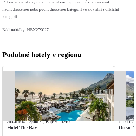
Polovina hvězdičky uvedená ve slovním popisu může označovat
nadhodnocenou nebo podhodnocenou kategorii ve srovnání s oficiální
kategorií.
Kód nabídky:
HBX279027
Podobné hotely v regionu
Jihoafrická republika
,
Kapské město
Jihoafrick
Hotel The Bay
Ocean V