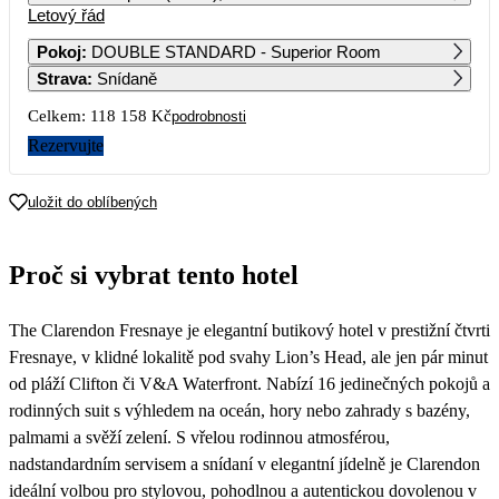
Letový řád
1
2
Pokoj
:
DOUBLE STANDARD - Superior Room
Strava
:
Snídaně
3
4
5
6
7
8
9
Celkem:
118 158 Kč
podrobnosti
10
11
12
13
14
15
16
Rezervujte
72 769
17
18
19
20
21
22
23
uložit do oblíbených
63 519
63 059
59 079
69 969
63 129
63 509
24
25
26
27
28
29
30
Proč si vybrat tento hotel
63 599
52 599
61 289
50 269
65 179
69 289
61 789
31
The Clarendon Fresnaye je elegantní butikový hotel v prestižní čtvrti
63 769
Fresnaye, v klidné lokalitě pod svahy Lion’s Head, ale jen pár minut
od pláží Clifton či V&A Waterfront. Nabízí 16 jedinečných pokojů a
rodinných suit s výhledem na oceán, hory nebo zahrady s bazény,
palmami a svěží zelení. S vřelou rodinnou atmosférou,
nadstandardním servisem a snídaní v elegantní jídelně je Clarendon
ideální volbou pro stylovou, pohodlnou a autentickou dovolenou v