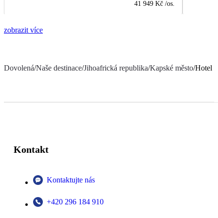
41 949 Kč
/os.
zobrazit více
Dovolená
/
Naše destinace
/
Jihoafrická republika
/
Kapské město
/
Hotel 
Kontakt
Kontaktujte nás
+420 296 184 910