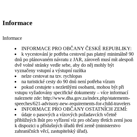
Informace
Informace
INFORMACE PRO OBČANY ČESKÉ REPUBLIKY:
k vycestování je potřeba cestovní pas platný minimálně 90
dnů po plánovaném návratu z JAR, zároveň musí mít alespoň
dvě volné stránky vedle sebe, aby do něj mohly být
vyznačeny vstupní a výstupní razítka
nelze cestovat na tzv. rychlopas
na turistické cesty do 90 dnů není potřeba vízum
pokud cestujete s nezletilými osobami, mohou být při
vstupu vyžadovány specifické dokumenty – více informací
naleznete zde: http://www.dha.gov.za/index.php/statements-
speeches/621-advisory-new-requirements-for-child-travelers
INFORMACE PRO OBČANY OSTATNÍCH ZEMÍ:
údaje o pasových a vízových požadavcích včetně
přibližných lhůt pro vyřízení víz pro občany třetích zemí jsou
k dispozici u příslušných úřadů třetí země (ministerstvo
zahraničních věcí, zastupitelský úřad).