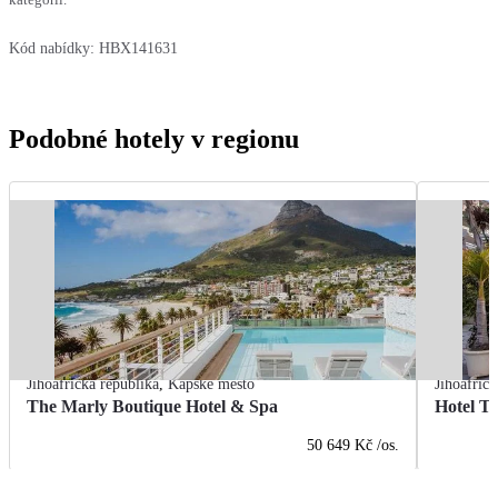
Kód nabídky:
HBX141631
Podobné hotely v regionu
Jihoafrická republika
,
Kapské město
Jihoafrick
The Marly Boutique Hotel & Spa
Hotel T
50 649 Kč
/os.