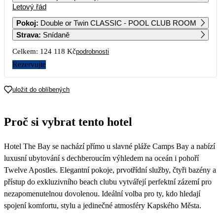
Letový řád
1
2
Pokoj
:
Double or Twin CLASSIC - POOL CLUB ROOM
Strava
:
Snídaně
3
4
5
6
7
8
9
Celkem:
124 118 Kč
podrobnosti
10
11
12
13
14
15
16
Rezervujte
62 059
17
18
19
20
21
22
23
uložit do oblíbených
54 639
24
25
26
27
28
29
30
Proč si vybrat tento hotel
52 059
56 149
31
Hotel The Bay se nachází přímo u slavné pláže Camps Bay a nabízí
59 889
luxusní ubytování s dechberoucím výhledem na oceán i pohoří
Twelve Apostles. Elegantní pokoje, prvotřídní služby, čtyři bazény a
přístup do exkluzivního beach clubu vytvářejí perfektní zázemí pro
nezapomenutelnou dovolenou. Ideální volba pro ty, kdo hledají
spojení komfortu, stylu a jedinečné atmosféry Kapského Města.