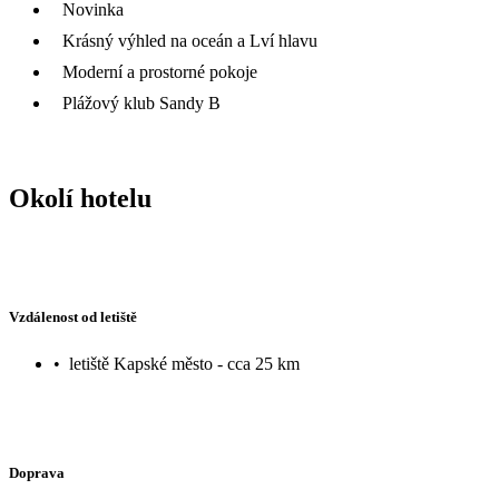
Novinka
Krásný výhled na oceán a Lví hlavu
Moderní a prostorné pokoje
Plážový klub Sandy B
Okolí hotelu
Vzdálenost od letiště
•
letiště Kapské město - cca 25 km
Doprava