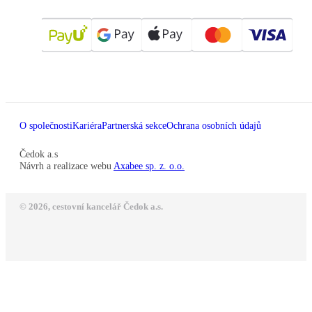
O společnosti
Kariéra
Partnerská sekce
Ochrana osobních údajů
Čedok a.s
Návrh a realizace webu
Axabee sp. z. o.o.
© 2026, cestovní kancelář Čedok a.s.