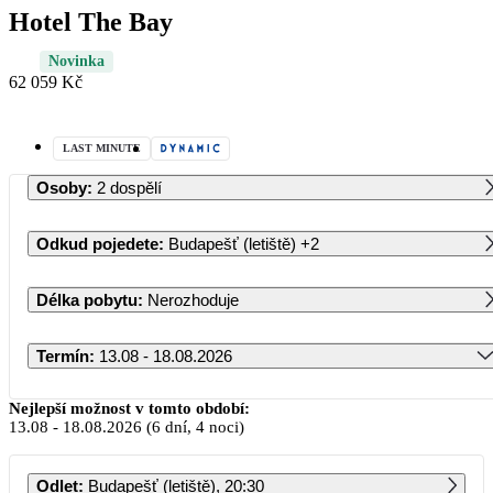
Hotel The Bay
Novinka
62 059 Kč
LAST MINUTE
Osoby
:
2 dospělí
Odkud pojedete
:
Budapešť (letiště)
+2
Délka pobytu
:
Nerozhoduje
Termín
:
13.08 - 18.08.2026
Srpen 2026
Nejlepší možnost v tomto období:
13.08
-
18.08.2026
(6 dní, 4 noci)
PO
ÚT
ST
ČT
PÁ
SO
NE
Odlet
:
Budapešť (letiště), 20:30