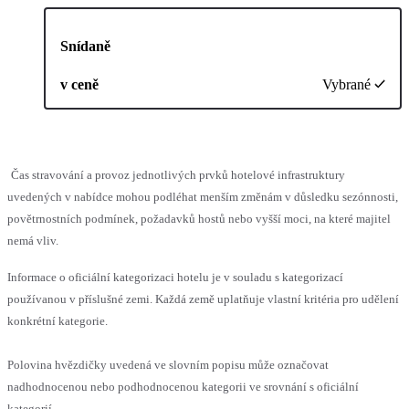
Snídaně
v ceně
Vybrané
Čas stravování a provoz jednotlivých prvků hotelové infrastruktury
uvedených v nabídce mohou podléhat menším změnám v důsledku sezónnosti,
povětrnostních podmínek, požadavků hostů nebo vyšší moci, na které majitel
nemá vliv.
Informace o oficiální kategorizaci hotelu je v souladu s kategorizací
používanou v příslušné zemi. Každá země uplatňuje vlastní kritéria pro udělení
konkrétní kategorie.
Polovina hvězdičky uvedená ve slovním popisu může označovat
nadhodnocenou nebo podhodnocenou kategorii ve srovnání s oficiální
kategorií.