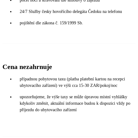
počet nocí a stravování dle smlouvy o zájezdu
24/7 Služby česky hovořícího delegáta Čedoku na telefonu
pojištění dle zákona č. 159/1999 Sb.
Cena nezahrnuje
případnou pobytovou taxu (platba platební kartou na recepci
ubytovacího zařízení) ve výši cca 15-30 ZAR/pokoj/noc
upozorňujeme, že výše taxy se může úpravou místní vyhlášky
kdykoliv změnit, aktuální informace budou k dispozici vždy po
příjezdu do ubytovacího zařízení