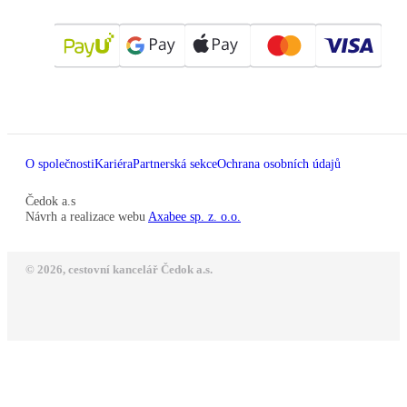
O společnosti
Kariéra
Partnerská sekce
Ochrana osobních údajů
Čedok a.s
Návrh a realizace webu
Axabee sp. z. o.o.
© 2026, cestovní kancelář Čedok a.s.