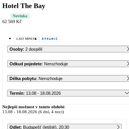
Hotel The Bay
Novinka
62 569 Kč
LAST MINUTE
Osoby
:
2 dospělí
Odkud pojedete
:
Nerozhoduje
Délka pobytu
:
Nerozhoduje
Termín
:
13.08 - 18.08.2026
Srpen 2026
Nejlepší možnost v tomto období:
13.08
-
18.08.2026
(6 dní, 4 noci)
PO
ÚT
ST
ČT
PÁ
SO
NE
Odlet
:
Budapešť (letiště), 20:30