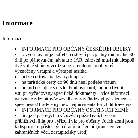
Informace
Informace
INFORMACE PRO OBČANY ČESKÉ REPUBLIKY:
k vycestování je potřeba cestovní pas platný minimálně 90
dnů po plánovaném návratu z JAR, zároveň musí mít alespoň
dvě volné stránky vedle sebe, aby do něj mohly být
vyznačeny vstupní a výstupní razítka
nelze cestovat na tzv. rychlopas
na turistické cesty do 90 dnů není potřeba vízum
pokud cestujete s nezletilými osobami, mohou být při
vstupu vyžadovány specifické dokumenty – více informací
naleznete zde: http://www.dha.gov.za/index.php/statements-
speeches/621-advisory-new-requirements-for-child-travelers
INFORMACE PRO OBČANY OSTATNÍCH ZEMÍ:
údaje o pasových a vízových požadavcích včetně
přibližných lhůt pro vyřízení víz pro občany třetích zemí jsou
k dispozici u příslušných úřadů třetí země (ministerstvo
zahraničních věcí, zastupitelský úřad).