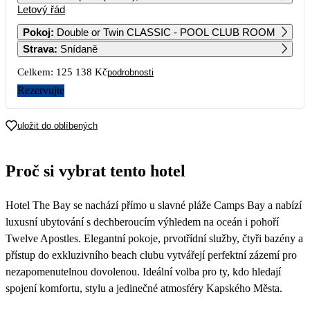
Letový řád
1
2
Pokoj
:
Double or Twin CLASSIC - POOL CLUB ROOM
Strava
:
Snídaně
3
4
5
6
7
8
9
Celkem:
125 138 Kč
podrobnosti
10
11
12
13
14
15
16
Rezervujte
62 569
17
18
19
20
21
22
23
uložit do oblíbených
51 939
24
25
26
27
28
29
30
Proč si vybrat tento hotel
65 029
57 699
31
Hotel The Bay se nachází přímo u slavné pláže Camps Bay a nabízí
60 799
luxusní ubytování s dechberoucím výhledem na oceán i pohoří
Twelve Apostles. Elegantní pokoje, prvotřídní služby, čtyři bazény a
přístup do exkluzivního beach clubu vytvářejí perfektní zázemí pro
nezapomenutelnou dovolenou. Ideální volba pro ty, kdo hledají
spojení komfortu, stylu a jedinečné atmosféry Kapského Města.