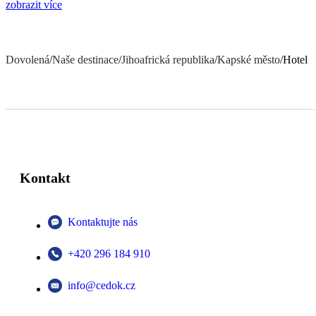
zobrazit více
Dovolená
/
Naše destinace
/
Jihoafrická republika
/
Kapské město
/
Hotel 
Kontakt
Kontaktujte nás
+420 296 184 910
info@cedok.cz