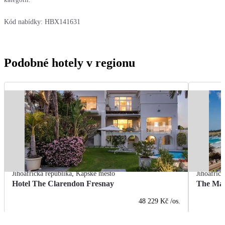
Kód nabídky:
HBX141631
Podobné hotely v regionu
Jihoafrická republika
,
Kapské město
Jihoafrick
Hotel The Clarendon Fresnay
The Mar
48 229 Kč
/os.