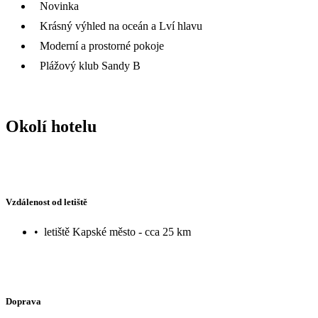
Novinka
Krásný výhled na oceán a Lví hlavu
Moderní a prostorné pokoje
Plážový klub Sandy B
Okolí hotelu
Vzdálenost od letiště
•
letiště Kapské město - cca 25 km
Doprava