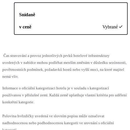
Snídaně
v ceně
Vybrané
Čas stravování a provoz jednotlivých prvků hotelové infrastruktury
uvedených v nabídce mohou podléhat menším změnám v důsledku sezónnosti,
povětrnostních podmínek, požadavků hostů nebo vyšší moci, na které majitel
nemá vliv.
Informace o oficiální kategorizaci hotelu je v souladu s kategorizací
používanou v příslušné zemi. Každá země uplatňuje vlastní kritéria pro udělení
konkrétní kategorie.
Polovina hvězdičky uvedená ve slovním popisu může označovat
nadhodnocenou nebo podhodnocenou kategorii ve srovnání s oficiální
kategorií.