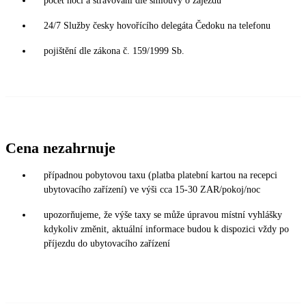
počet nocí a stravování dle smlouvy o zájezdu
24/7 Služby česky hovořícího delegáta Čedoku na telefonu
pojištění dle zákona č. 159/1999 Sb.
Cena nezahrnuje
případnou pobytovou taxu (platba platební kartou na recepci
ubytovacího zařízení) ve výši cca 15-30 ZAR/pokoj/noc
upozorňujeme, že výše taxy se může úpravou místní vyhlášky
kdykoliv změnit, aktuální informace budou k dispozici vždy po
příjezdu do ubytovacího zařízení