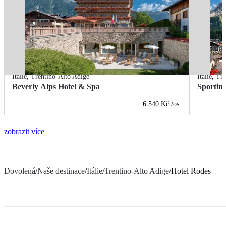
Itálie
,
Trentino-Alto Adige
Itálie
,
Tre
Beverly Alps Hotel & Spa
Sportin
6 540 Kč
/os.
zobrazit více
Dovolená
/
Naše destinace
/
Itálie
/
Trentino-Alto Adige
/
Hotel Rodes