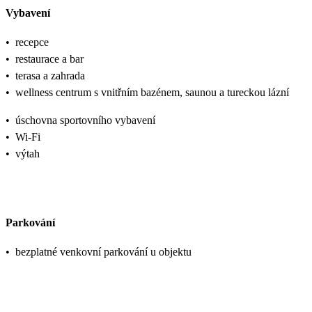
Vybavení
•
recepce
•
restaurace a bar
•
terasa a zahrada
•
wellness centrum s vnitřním bazénem, saunou a tureckou lázní
•
úschovna sportovního vybavení
•
Wi‑Fi
•
výtah
Parkování
•
bezplatné venkovní parkování u objektu