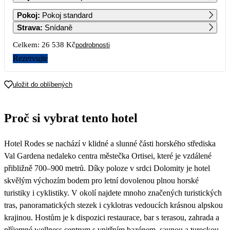
1
2
3
4
Pokoj
:
Pokoj standard
14 409
14 409
14 409
Strava
:
Snídaně
5
6
7
8
9
10
11
Celkem:
26 538 Kč
podrobnosti
Rezervujte
12
13
14
15
16
17
18
13 269
13 269
13 269
13 269
13 269
13 269
13 269
uložit do oblíbených
19
20
21
22
23
24
25
13 269
13 269
13 269
13 269
13 269
13 269
13 269
Proč si vybrat tento hotel
26
27
28
29
30
31
13 269
Hotel Rodes se nachází v klidné a slunné části horského střediska
Val Gardena nedaleko centra městečka Ortisei, které je vzdálené
přibližně 700–900 metrů. Díky poloze v srdci Dolomity je hotel
skvělým výchozím bodem pro letní dovolenou plnou horské
turistiky i cyklistiky. V okolí najdete mnoho značených turistických
tras, panoramatických stezek i cyklotras vedoucích krásnou alpskou
krajinou. Hostům je k dispozici restaurace, bar s terasou, zahrada a
příjemné wellness centrum s vnitřním bazénem, saunou a tureckou