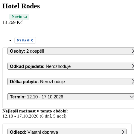
Hotel Rodes
Novinka
13 269 Kč
Osoby
:
2 dospělí
Odkud pojedete
:
Nerozhoduje
Délka pobytu
:
Nerozhoduje
Termín
:
12.10 - 17.10.2026
Říjen 2026
Nejlepší možnost v tomto období:
12.10
-
17.10.2026
(6 dní, 5 nocí)
PO
ÚT
ST
ČT
PÁ
SO
NE
Odjezd
:
Vlastní doprava