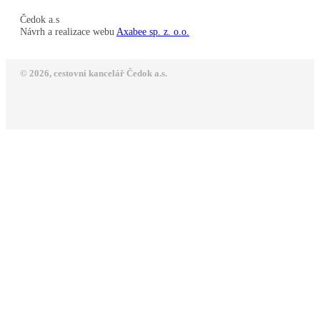
Čedok a.s
Návrh a realizace webu
Axabee sp. z. o.o.
© 2026, cestovní kancelář Čedok a.s.