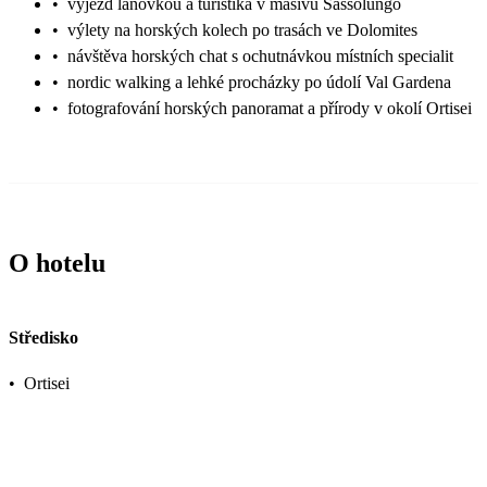
•
výjezd lanovkou a turistika v masivu Sassolungo
•
výlety na horských kolech po trasách ve Dolomites
•
návštěva horských chat s ochutnávkou místních specialit
•
nordic walking a lehké procházky po údolí Val Gardena
•
fotografování horských panoramat a přírody v okolí Ortisei
O hotelu
Středisko
•
Ortisei