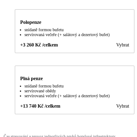
Polopenze
snídaně formou bufetu
servírovaná večeře (+ salátový a dezertový bufet)
+3 260 Kč /celkem
Vybrat
Plná penze
snídaně formou bufetu
servírované obědy
servírovaná večeře (+ salátový a dezertový bufet)
+13 740 Kč /celkem
Vybrat
Čas stravování a provoz jednotlivých prvků hotelové infrastruktury