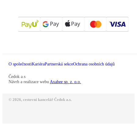
O společnosti
Kariéra
Partnerská sekce
Ochrana osobních údajů
Čedok a.s
Návrh a realizace webu
Axabee sp. z. o.o.
© 2026, cestovní kancelář Čedok a.s.