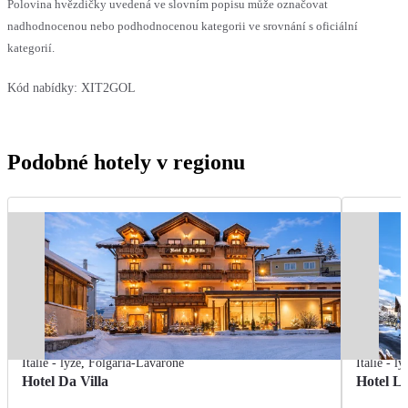
Polovina hvězdičky uvedená ve slovním popisu může označovat
nadhodnocenou nebo podhodnocenou kategorii ve srovnání s oficiální
kategorií.
Kód nabídky:
XIT2GOL
Podobné hotely v regionu
Itálie - lyže
,
Folgaria-Lavarone
Itálie - ly
Hotel Da Villa
Hotel L