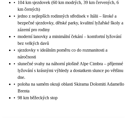
•
104 km sjezdovek (60 km modrých, 39 km červených, 6
km černých)
•
jedno z nejlepších rodinných středisek v Itálii – široké a
bezpečné sjezdovky, dětské parky, kvalitní lyžařské školy a
zázemí pro rodiny
•
moderní lanovky a minimální čekání – komfortní lyžování
bez velkých davů
•
sjezdovky v ideálním poměru co do rozmanitosti a
náročnosti
•
slunečné svahy na náhorní plošině Alpe Cimbra – příjemné
lyžování s krásnými výhledy a dostatkem slunce po většinu
dne.
•
poloha na samém okraji oblasti Skirama Dolomiti Adamello
Brenta
•
98 km běžeckých stop