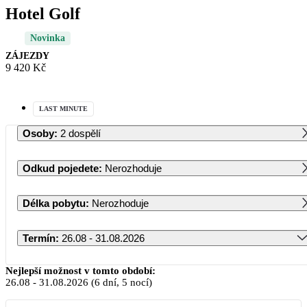
Hotel Golf
Novinka
ZÁJEZDY
9 420 Kč
LAST MINUTE
Osoby
:
2 dospělí
Odkud pojedete
:
Nerozhoduje
Délka pobytu
:
Nerozhoduje
Termín
:
26.08 - 31.08.2026
Srpen 2026
Nejlepší možnost v tomto období:
26.08
-
31.08.2026
(6 dní, 5 nocí)
PO
ÚT
ST
ČT
PÁ
SO
NE