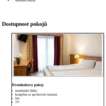
wellness služby
Dostupnost pokojů
Dvouluzkovy pokoj
manželské lůžko
koupelna se sprchovým koutem
fén
TV