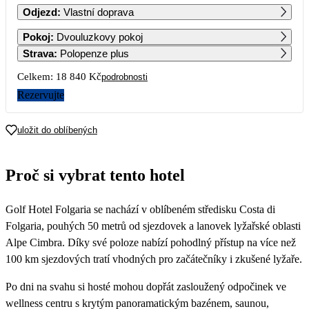
Odjezd
:
Vlastní doprava
1
2
Pokoj
:
Dvouluzkovy pokoj
Strava
:
Polopenze plus
3
4
5
6
7
8
9
Celkem:
18 840 Kč
podrobnosti
Rezervujte
10
11
12
13
14
15
16
uložit do oblíbených
17
18
19
20
21
22
23
Proč si vybrat tento hotel
24
25
26
27
28
29
30
9 420
8 880
Golf Hotel Folgaria se nachází v oblíbeném středisku Costa di
31
Folgaria, pouhých 50 metrů od sjezdovek a lanovek lyžařské oblasti
Alpe Cimbra. Díky své poloze nabízí pohodlný přístup na více než
100 km sjezdových tratí vhodných pro začátečníky i zkušené lyžaře.
Po dni na svahu si hosté mohou dopřát zasloužený odpočinek ve
wellness centru s krytým panoramatickým bazénem, saunou,