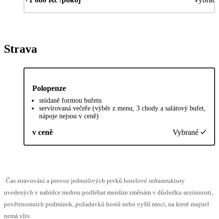
Strava
Polopenze
snídaně formou bufetu
servírovaná večeře (výběr z menu, 3 chody a salátový bufet,
nápoje nejsou v ceně)
v ceně
Vybrané
Čas stravování a provoz jednotlivých prvků hotelové infrastruktury
uvedených v nabídce mohou podléhat menším změnám v důsledku sezónnosti,
povětrnostních podmínek, požadavků hostů nebo vyšší moci, na které majitel
nemá vliv.