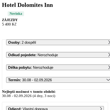
Hotel Dolomites Inn
Novinka
ZÁJEZDY
5 400 Kč
Osoby
:
2 dospělí
Odkud pojedete
:
Nerozhoduje
Délka pobytu
:
Nerozhoduje
Termín
:
30.08 - 02.09.2026
Srpen 2026
Nejlepší možnost v tomto období:
30.08
-
02.09.2026
(4 dny, 3 noci)
PO
ÚT
ST
ČT
PÁ
SO
NE
Odjezd
:
Vlastní doprava