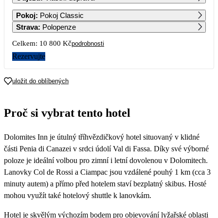
1
2
Pokoj
:
Pokoj Classic
Strava
:
Polopenze
3
4
5
6
7
8
9
Celkem:
10 800 Kč
podrobnosti
Rezervujte
10
11
12
13
14
15
16
uložit do oblíbených
17
18
19
20
21
22
23
Proč si vybrat tento hotel
24
25
26
27
28
29
30
5 400
Dolomites Inn je útulný tříhvězdičkový hotel situovaný v klidné
31
5 400
části Penia di Canazei v srdci údolí Val di Fassa. Díky své výborné
poloze je ideální volbou pro zimní i letní dovolenou v Dolomitech.
Lanovky Col de Rossi a Ciampac jsou vzdálené pouhý 1 km (cca 3
minuty autem) a přímo před hotelem staví bezplatný skibus. Hosté
mohou využít také hotelový shuttle k lanovkám.
Hotel je skvělým výchozím bodem pro objevování lyžařské oblasti