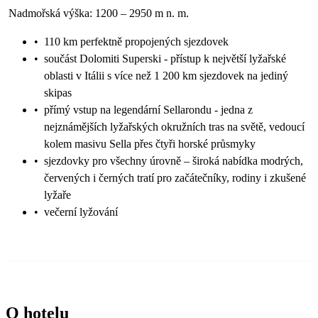
Nadmořská výška: 1200 – 2950 m n. m.
•
110 km perfektně propojených sjezdovek
•
součást Dolomiti Superski - přístup k největší lyžařské
oblasti v Itálii s více než 1 200 km sjezdovek na jediný
skipas
•
přímý vstup na legendární Sellarondu - jedna z
nejznámějších lyžařských okružních tras na světě, vedoucí
kolem masivu Sella přes čtyři horské průsmyky
•
sjezdovky pro všechny úrovně – široká nabídka modrých,
červených i černých tratí pro začátečníky, rodiny i zkušené
lyžaře
•
večerní lyžování
O hotelu