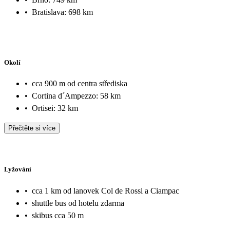
•
Bratislava: 698 km
Okolí
•
cca 900 m od centra střediska
•
Cortina d´Ampezzo: 58 km
•
Ortisei: 32 km
Přečtěte si více
Lyžování
•
cca 1 km od lanovek Col de Rossi a Ciampac
•
shuttle bus od hotelu zdarma
•
skibus cca 50 m