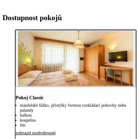
Dostupnost pokojů
Pokoj Classic
manželské lůžko, přistýlky formou rozkládací pohovky nebo
palandy
balkon
koupelna
fén
zobrazit podrobnosti