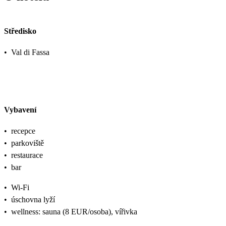
Středisko
•
Val di Fassa
Vybavení
•
recepce
•
parkoviště
•
restaurace
•
bar
•
Wi-Fi
•
úschovna lyží
•
wellness: sauna (8 EUR/osoba), vířivka