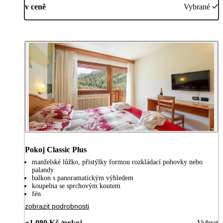
v ceně
Vybrané
Pokoj Classic Plus
manželské lůžko, přistýlky formou rozkládací pohovky nebo
palandy
balkon s panoramatickým výhledem
koupelna se sprchovým koutem
fén
zobrazit podrobnosti
+1 080 Kč /pokoj
Vybrat