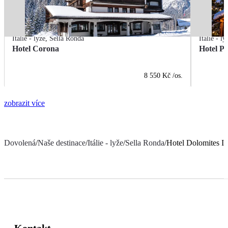
Itálie - lyže
,
Sella Ronda
Itálie - ly
Hotel Corona
Hotel P
8 550 Kč
/os.
zobrazit více
Dovolená
/
Naše destinace
/
Itálie - lyže
/
Sella Ronda
/
Hotel Dolomites I