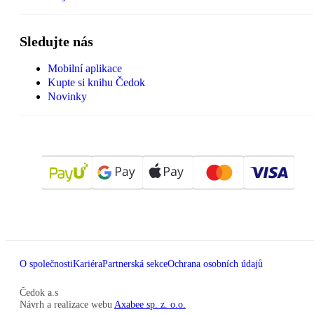
Sledujte nás
Mobilní aplikace
Kupte si knihu Čedok
Novinky
O společnosti
Kariéra
Partnerská sekce
Ochrana osobních údajů
Čedok a.s
Návrh a realizace webu
Axabee sp. z. o.o.