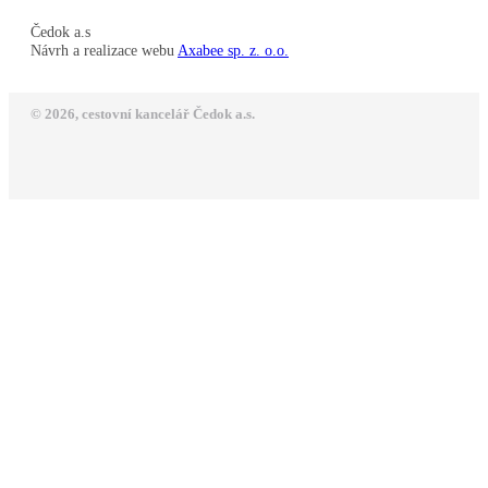
Čedok a.s
Návrh a realizace webu
Axabee sp. z. o.o.
© 2026, cestovní kancelář Čedok a.s.