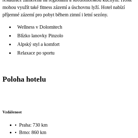
mohou využít také fitness zázemí a úschovnu lyží. Hotel nabízí
příjemné zázemí pro pobyt během zimní i letní sezóny.
Wellness v Dolomitech
Blízko lanovky Pinzolo
Alpský styl a komfort
Relaxace po sportu
Poloha hotelu
Vzdálenost
•
Praha: 730 km
•
Brno: 860 km