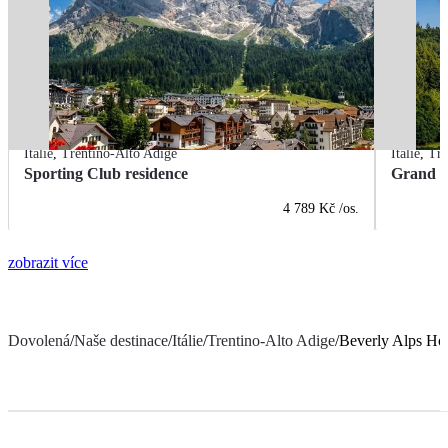
Itálie
,
Trentino-Alto Adige
Itálie
,
Tre
Sporting Club residence
Grand H
4 789 Kč
/os.
zobrazit více
Dovolená
/
Naše destinace
/
Itálie
/
Trentino-Alto Adige
/
Beverly Alps Ho