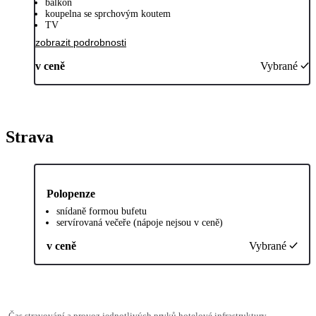
balkon
koupelna se sprchovým koutem
TV
zobrazit podrobnosti
v ceně
Vybrané
Strava
Polopenze
snídaně formou bufetu
servírovaná večeře (nápoje nejsou v ceně)
v ceně
Vybrané
Čas stravování a provoz jednotlivých prvků hotelové infrastruktury