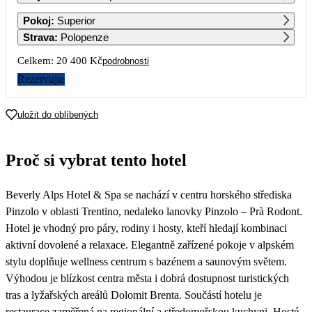
1
2
Pokoj
:
Superior
Strava
:
Polopenze
3
4
5
6
7
8
9
Celkem:
20 400 Kč
podrobnosti
20 450
Rezervujte
10
11
12
13
14
15
16
uložit do oblíbených
17
18
19
20
21
22
23
18 540
10 200
Proč si vybrat tento hotel
24
25
26
27
28
29
30
10 200
10 200
Beverly Alps Hotel & Spa se nachází v centru horského střediska
31
10 200
Pinzolo v oblasti Trentino, nedaleko lanovky Pinzolo – Prà Rodont.
Hotel je vhodný pro páry, rodiny i hosty, kteří hledají kombinaci
aktivní dovolené a relaxace. Elegantně zařízené pokoje v alpském
stylu doplňuje wellness centrum s bazénem a saunovým světem.
Výhodou je blízkost centra města i dobrá dostupnost turistických
tras a lyžařských areálů Dolomit Brenta. Součástí hotelu je
restaurace zaměřená na regionální a středomořskou kuchyni. Hosté