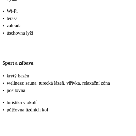
•
Wi-Fi
•
terasa
•
zahrada
•
úschovna lyží
Sport a zábava
•
krytý bazén
•
wellness: sauna, turecká lázeň, vířivka, relaxační zóna
•
posilovna
•
turistika v okolí
•
půjčovna jízdních kol