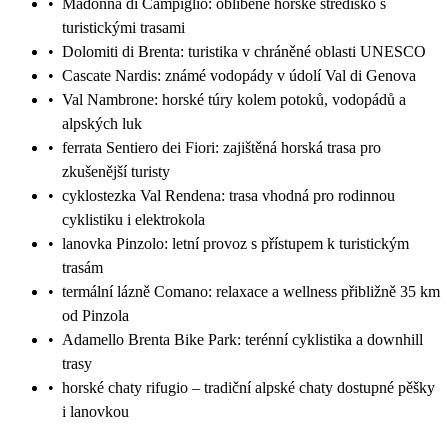
•
Madonna di Campiglio: oblíbené horské středisko s
turistickými trasami
•
Dolomiti di Brenta: turistika v chráněné oblasti UNESCO
•
Cascate Nardis: známé vodopády v údolí Val di Genova
•
Val Nambrone: horské túry kolem potoků, vodopádů a
alpských luk
•
ferrata Sentiero dei Fiori: zajištěná horská trasa pro
zkušenější turisty
•
cyklostezka Val Rendena: trasa vhodná pro rodinnou
cyklistiku i elektrokola
•
lanovka Pinzolo: letní provoz s přístupem k turistickým
trasám
•
termální lázně Comano: relaxace a wellness přibližně 35 km
od Pinzola
•
Adamello Brenta Bike Park: terénní cyklistika a downhill
trasy
•
horské chaty rifugio – tradiční alpské chaty dostupné pěšky
i lanovkou