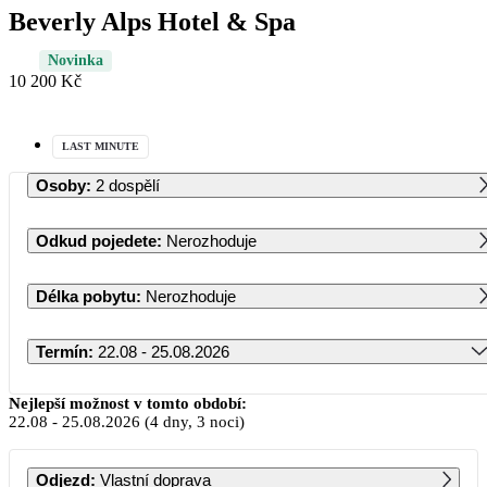
Beverly Alps Hotel & Spa
Novinka
10 200 Kč
LAST MINUTE
Osoby
:
2 dospělí
Odkud pojedete
:
Nerozhoduje
Délka pobytu
:
Nerozhoduje
Termín
:
22.08 - 25.08.2026
Srpen 2026
Nejlepší možnost v tomto období:
22.08
-
25.08.2026
(4 dny, 3 noci)
PO
ÚT
ST
ČT
PÁ
SO
NE
Odjezd
:
Vlastní doprava