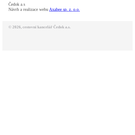
Čedok a.s
Návrh a realizace webu
Axabee sp. z. o.o.
© 2026, cestovní kancelář Čedok a.s.