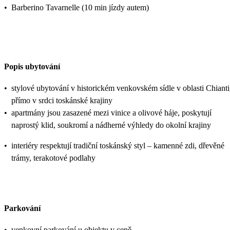
•
Barberino Tavarnelle (10 min jízdy autem)
Popis ubytování
•
stylové ubytování v historickém venkovském sídle v oblasti Chianti
přímo v srdci toskánské krajiny
•
apartmány jsou zasazené mezi vinice a olivové háje, poskytují
naprostý klid, soukromí a nádherné výhledy do okolní krajiny
•
interiéry respektují tradiční toskánský styl – kamenné zdi, dřevěné
trámy, terakotové podlahy
Parkování
•
venkovní parkování u objektu v ceně