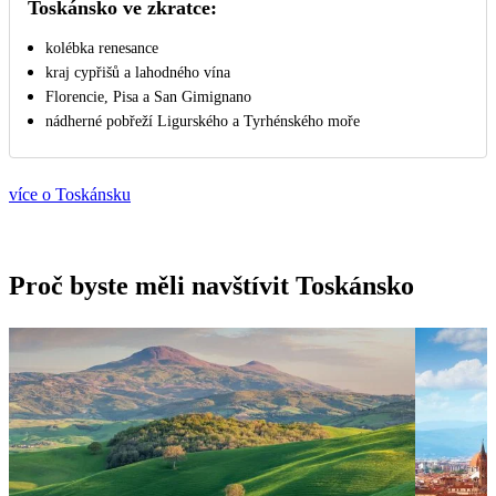
Toskánsko ve zkratce:
kolébka renesance
kraj cypřišů a lahodného vína
Florencie, Pisa a San Gimignano
nádherné pobřeží Ligurského a Tyrhénského moře
více o Toskánsku
Proč byste měli navštívit Toskánsko