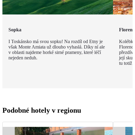
Sopka
Florenc
I Toskánsko má svou sopku! Na rozdíl od Etny je
Kolébka
však Monte Amiata už dlouho vyhaslá. Díky ní ale
Florenci
v oblasti najdeme horké sirné prameny, které léčí
přezdív
nejeden neduh.
její sku
tu totiž
Podobné hotely v regionu