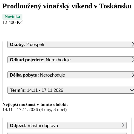
Prodloužený vinařský víkend v Toskánsku
Novinka
12 400 Kč
Osoby
:
2 dospělí
Odkud pojedete
:
Nerozhoduje
Délka pobytu
:
Nerozhoduje
Termín
:
14.11 - 17.11.2026
Listopad 2026
Nejlepší možnost v tomto období:
14.11
-
17.11.2026
(4 dny, 3 noci)
PO
ÚT
ST
ČT
PÁ
SO
NE
Odjezd
:
Vlastní doprava
1