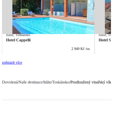
Itálie
,
Toskánsko
Itálie
,
Tos
Hotel Cappelli
Hotel Se
2 949 Kč
/os.
zobrazit více
Dovolená
/
Naše destinace
/
Itálie
/
Toskánsko
/
Prodloužený vinařský vík