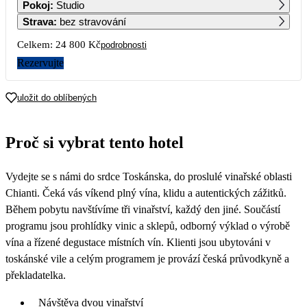
Pokoj
:
Studio
Strava
:
bez stravování
2
3
4
5
6
7
8
Celkem:
24 800 Kč
podrobnosti
Rezervujte
9
10
11
12
13
14
15
12 400
12 400
uložit do oblíbených
16
17
18
19
20
21
22
12 400
12 400
Proč si vybrat tento hotel
23
24
25
26
27
28
29
Vydejte se s námi do srdce Toskánska, do proslulé vinařské oblasti
30
Chianti. Čeká vás víkend plný vína, klidu a autentických zážitků.
Během pobytu navštívíme tři vinařství, každý den jiné. Součástí
programu jsou prohlídky vinic a sklepů, odborný výklad o výrobě
vína a řízené degustace místních vín. Klienti jsou ubytováni v
toskánské vile a celým programem je provází česká průvodkyně a
překladatelka.
Návštěva dvou vinařství