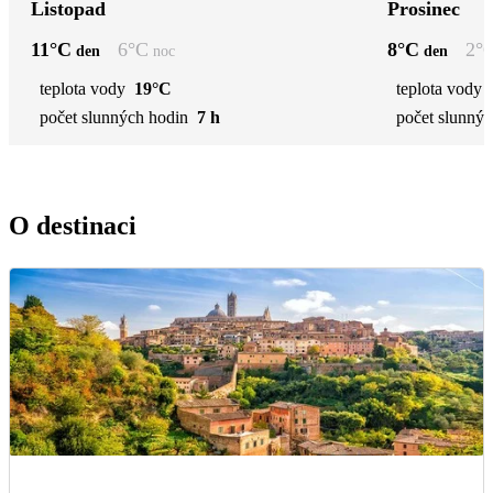
Listopad
Prosinec
11
°C
6
°C
8
°C
2
°
den
noc
den
teplota vody
19°C
teplota vody
počet slunných hodin
7 h
počet slunnýc
O destinaci