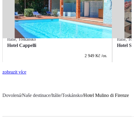
Itálie
,
Toskánsko
Itálie
,
Tos
Hotel Cappelli
Hotel Se
2 949 Kč
/os.
zobrazit více
Dovolená
/
Naše destinace
/
Itálie
/
Toskánsko
/
Hotel Mulino di Firenze