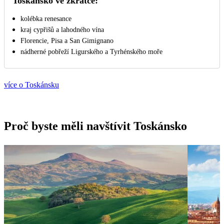
Toskánsko ve zkratce:
kolébka renesance
kraj cypřišů a lahodného vína
Florencie, Pisa a San Gimignano
nádherné pobřeží Ligurského a Tyrhénského moře
více o Toskánsku
Proč byste měli navštívit Toskánsko