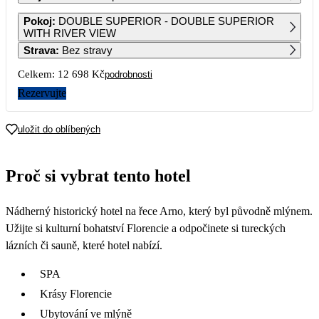
1
2
Pokoj
:
DOUBLE SUPERIOR - DOUBLE SUPERIOR
WITH RIVER VIEW
Strava
:
Bez stravy
3
4
5
6
7
8
9
Celkem:
12 698 Kč
podrobnosti
10
11
12
13
14
15
16
Rezervujte
6 349
6 679
6 789
6 679
6 569
17
18
19
20
21
22
23
uložit do oblíbených
6 569
6 679
6 789
6 789
6 459
6 119
6 119
24
25
26
27
28
29
30
Proč si vybrat tento hotel
6 119
6 119
6 119
6 139
6 389
6 889
6 999
31
Nádherný historický hotel na řece Arno, který byl původně mlýnem.
7 449
Užijte si kulturní bohatství Florencie a odpočinete si tureckých
lázních či sauně, které hotel nabízí.
SPA
Krásy Florencie
Ubytování ve mlýně