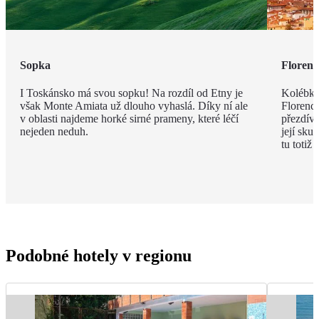
Sopka
Florenc
I Toskánsko má svou sopku! Na rozdíl od Etny je
Kolébka
však Monte Amiata už dlouho vyhaslá. Díky ní ale
Florenci
v oblasti najdeme horké sirné prameny, které léčí
přezdív
nejeden neduh.
její sku
tu totiž
Podobné hotely v regionu