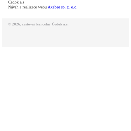
Čedok a.s
Návrh a realizace webu
Axabee sp. z. o.o.
© 2026, cestovní kancelář Čedok a.s.