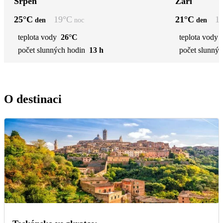
Srpen
Září
25
°C
19
°C
21
°C
1
den
noc
den
teplota vody
26°C
teplota vody
počet slunných hodin
13 h
počet slunnýc
O destinaci