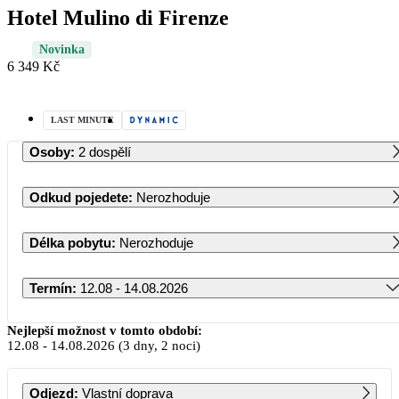
Hotel Mulino di Firenze
Novinka
6 349 Kč
LAST MINUTE
Osoby
:
2 dospělí
Odkud pojedete
:
Nerozhoduje
Délka pobytu
:
Nerozhoduje
Termín
:
12.08 - 14.08.2026
Srpen 2026
Nejlepší možnost v tomto období:
12.08
-
14.08.2026
(3 dny, 2 noci)
PO
ÚT
ST
ČT
PÁ
SO
NE
Odjezd
:
Vlastní doprava