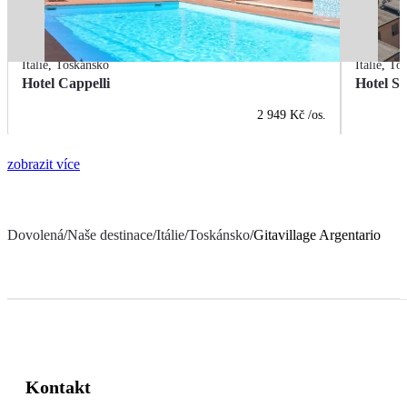
Itálie
,
Toskánsko
Itálie
,
Tos
Hotel Cappelli
Hotel Se
2 949 Kč
/os.
zobrazit více
Dovolená
/
Naše destinace
/
Itálie
/
Toskánsko
/
Gitavillage Argentario
Kontakt