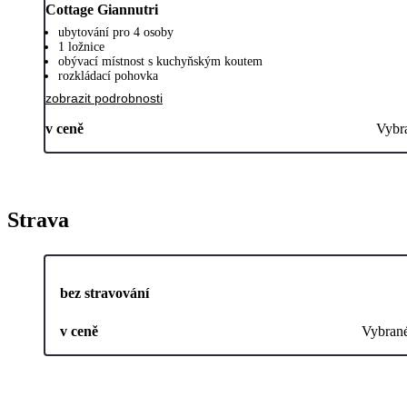
Cottage Giannutri
ubytování pro 4 osoby
1 ložnice
obývací místnost s kuchyňským koutem
rozkládací pohovka
zobrazit podrobnosti
v ceně
Vybr
Strava
bez stravování
v ceně
Vybran