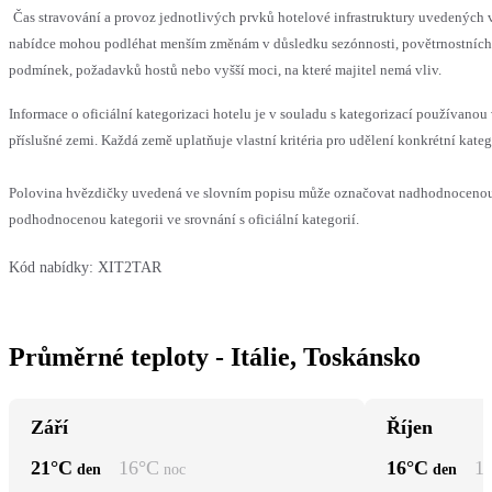
Čas stravování a provoz jednotlivých prvků hotelové infrastruktury uvedených 
nabídce mohou podléhat menším změnám v důsledku sezónnosti, povětrnostních
podmínek, požadavků hostů nebo vyšší moci, na které majitel nemá vliv.
Informace o oficiální kategorizaci hotelu je v souladu s kategorizací používanou
příslušné zemi. Každá země uplatňuje vlastní kritéria pro udělení konkrétní kateg
Polovina hvězdičky uvedená ve slovním popisu může označovat nadhodnoceno
podhodnocenou kategorii ve srovnání s oficiální kategorií.
Kód nabídky:
XIT2TAR
Průměrné teploty - Itálie, Toskánsko
Září
Říjen
21
°C
16
°C
16
°C
1
den
noc
den