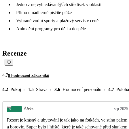
Jedno z nejvyhledávanějších středisek v oblasti
Přímo u nádherné písčité pláže
Vybrané vodní sporty a plážový servis v ceně
Animační programy pro děti a dospělé
Recenze
4.7
8 hodnocení zákazníků
4.2
Pokoj
1.5
Strava
3.6
Hodnocení personálu
4.7
Poloha
srp 2025
5
Šárka
Resort je krásný a ubytování je tak jako na fotkách, ve stínu palem
a borovic. Super bylo i hřiště, které je také schované před slunkem