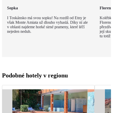
Sopka
Florenc
I Toskánsko má svou sopku! Na rozdíl od Etny je
Kolébka
však Monte Amiata už dlouho vyhaslá. Díky ní ale
Florenci
v oblasti najdeme horké sirné prameny, které léčí
přezdív
nejeden neduh.
její sku
tu totiž
Podobné hotely v regionu