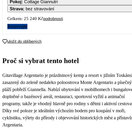
Pokoj
:
Cottage Giannutri
13 250
12 620
Strava
:
bez stravování
7
8
9
10
11
12
13
Celkem:
25 240 Kč
podrobnosti
Rezervujte
14
15
16
17
18
19
20
uložit do oblíbených
21
22
23
24
25
26
27
Proč si vybrat tento hotel
28
29
30
Gitavillage Argentario je prázdninový kemp a resort v jižním Toskáns
zasazený do zeleně nedaleko poloostrova Monte Argentario a písečn
pláží pobřeží Giannella. Nabízí ubytování v mobilhomech i bungalov
doplněné o bazénový areál, restauraci, sportovní vyžití a animační
programy, takže je vhodný hlavně pro rodiny s dětmi i aktivní cestovat
Díky své poloze je ideálním výchozím bodem pro koupání v moři,
cyklistiku, výlety do přírody i objevování historických měst a přístavů
Argentaria.