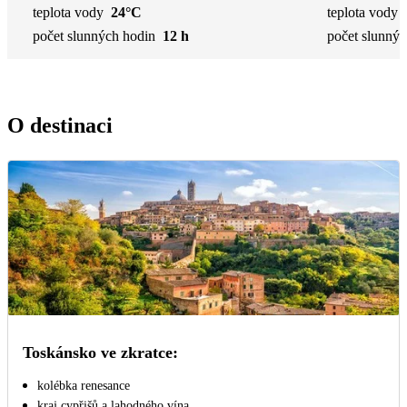
teplota vody
24°C
teplota vody
počet slunných hodin
12 h
počet slunnýc
O destinaci
Toskánsko ve zkratce:
kolébka renesance
kraj cypřišů a lahodného vína