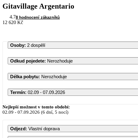
Gitavillage Argentario
4.7
8 hodnocení zákazníků
12 620 Kč
Osoby
:
2 dospělí
Odkud pojedete
:
Nerozhoduje
Délka pobytu
:
Nerozhoduje
Termín
:
02.09 - 07.09.2026
Září 2026
Nejlepší možnost v tomto období:
02.09
-
07.09.2026
(6 dní, 5 nocí)
PO
ÚT
ST
ČT
PÁ
SO
NE
Odjezd
:
Vlastní doprava
1
2
3
4
5
6