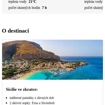
teplota vody
21°C
teplota vody
počet slunných hodin
7 h
počet slunnýc
O destinaci
Sicílie ve zkratce:
nádherné památky z dávných dob
2 aktivní sopky: Etna a Stromboli