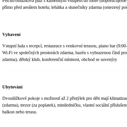
Písčito-oblázková pláž s kamenitým vstupem do moře (doporučujeme
přímo před areálem hotelu; lehátka a slunečníky zdarma (omezený poč
Vybavení
Vstupní hala s recepcí, restaurace s venkovní terasou, piano bar (9:00
Wi-Fi ve společných prostorách zdarma, bazén s vyhrazenou částí pro 
zdarma), dětský klub, konferenční místnost, obchod se suvenýry
Ubytování
Dvoulůžkové pokoje s možností až 2 přistýlek pro děti mají klimatiza
(zdarma), trezor (za poplatek), miniledničku, vlastní sociální přísluše
balkon nebo terasu.