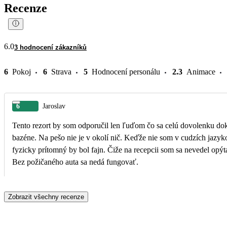
Recenze
6.0
3 hodnocení zákazníků
6
Pokoj
6
Strava
5
Hodnocení personálu
2.3
Animace
6
Jaroslav
Tento rezort by som odporučil len ľuďom čo sa celú dovolenku do
bazéne. Na pešo nie je v okolí nič. Keďže nie som v cudzích jazyk
fyzicky prítomný by bol fajn. Čiže na recepcii som sa nevedel opýta
Bez požičaného auta sa nedá fungovať.
Zobrazit všechny recenze