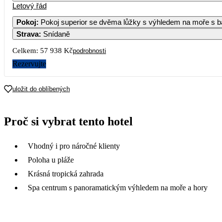
Letový řád
1
2
3
28 969
26 9
Pokoj
:
Pokoj superior se dvěma lůžky s výhledem na moře s 
Strava
:
Snídaně
5
6
7
8
9
10
37 489
28 569
28 689
28 909
26 6
Celkem:
57 938 Kč
podrobnosti
12
13
14
15
16
17
Rezervujte
29 309
27 689
27 069
29 019
26 5
19
20
21
22
23
24
uložit do oblíbených
23 249
22 989
25 439
26
27
28
29
30
31
Proč si vybrat tento hotel
28 689
31 169
29 699
29 019
27 259
28 0
Vhodný i pro náročné klienty
Poloha u pláže
Krásná tropická zahrada
Spa centrum s panoramatickým výhledem na moře a hory