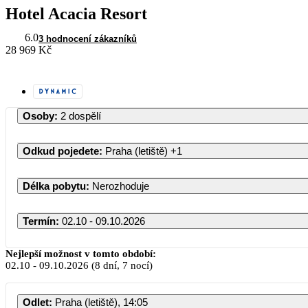
Hotel Acacia Resort
6.0
3 hodnocení zákazníků
28 969 Kč
Osoby
:
2 dospělí
Odkud pojedete
:
Praha (letiště)
+1
Délka pobytu
:
Nerozhoduje
Termín
:
02.10 - 09.10.2026
Říjen 2026
Nejlepší možnost v tomto období:
02.10
-
09.10.2026
(8 dní, 7 nocí)
PO
ÚT
ST
ČT
PÁ
SO
Odlet
:
Praha (letiště), 14:05