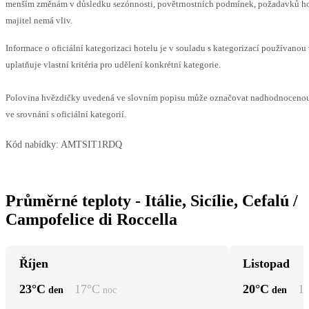
menším změnám v důsledku sezónnosti, povětrnostních podmínek, požadavků hos
majitel nemá vliv.
Informace o oficiální kategorizaci hotelu je v souladu s kategorizací používanou
uplatňuje vlastní kritéria pro udělení konkrétní kategorie.
Polovina hvězdičky uvedená ve slovním popisu může označovat nadhodnoceno
ve srovnání s oficiální kategorií.
Kód nabídky:
AMTSIT1RDQ
Průměrné teploty - Itálie, Sicílie, Cefalú /
Campofelice di Roccella
Říjen
Listopad
23
°C
17
°C
20
°C
1
den
noc
den