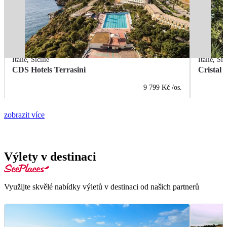
Itálie
,
Sicílie
Itálie
,
Sic
CDS Hotels Terrasini
Cristal 
9 799 Kč
/os.
zobrazit více
Výlety v destinaci
Využijte skvělé nabídky výletů v destinaci od našich partnerů