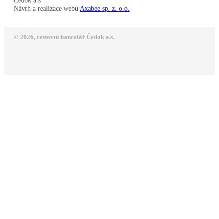
Čedok a.s
Návrh a realizace webu
Axabee sp. z. o.o.
© 2026, cestovní kancelář Čedok a.s.