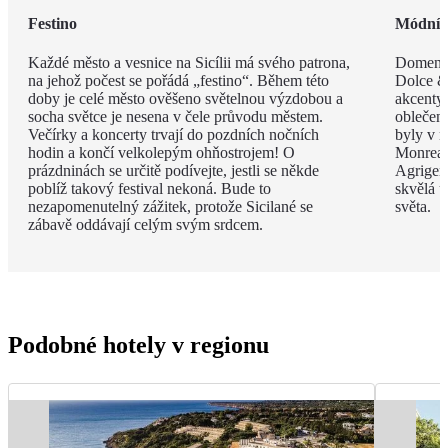
Festino
Módní 
Každé město a vesnice na Sicílii má svého patrona,
Domenic
na jehož počest se pořádá „festino“. Během této
Dolce & 
doby je celé město ověšeno světelnou výzdobou a
akcenty 
socha světce je nesena v čele průvodu městem.
oblečen
Večírky a koncerty trvají do pozdních nočních
byly v m
hodin a končí velkolepým ohňostrojem! O
Monreal
prázdninách se určitě podívejte, jestli se někde
Agrigent
poblíž takový festival nekoná. Bude to
skvělá u
nezapomenutelný zážitek, protože Sicilané se
světa.
zábavě oddávají celým svým srdcem.
Podobné hotely v regionu