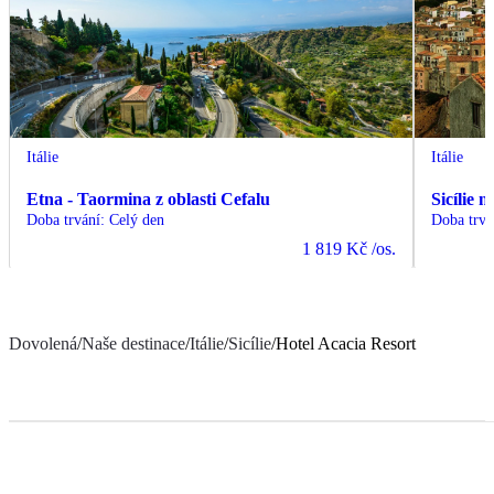
Itálie
Itálie
Etna - Taormina z oblasti Cefalu
Sicílie 
Doba trvání
:
Celý den
Doba trvá
1 819 Kč
/os.
Dovolená
/
Naše destinace
/
Itálie
/
Sicílie
/
Hotel Acacia Resort