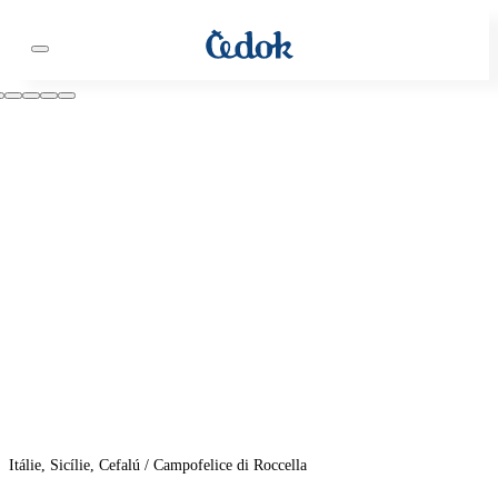
Itálie, Sicílie, Cefalú / Campofelice di Roccella