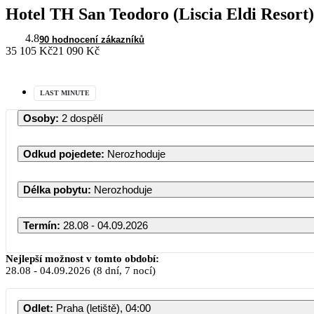
Hotel TH San Teodoro (Liscia Eldi Resort)
4.8
90 hodnocení zákazníků
35 105 Kč
21 090 Kč
LAST MINUTE
Osoby
:
2 dospělí
Odkud pojedete
:
Nerozhoduje
Délka pobytu
:
Nerozhoduje
Termín
:
28.08 - 04.09.2026
Nejlepší možnost v tomto období:
28.08
-
04.09.2026
(8 dní, 7 nocí)
Odlet
:
Praha (letiště), 04:00