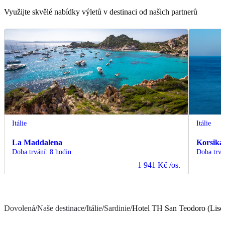
Využijte skvělé nabídky výletů v destinaci od našich partnerů
Itálie
Itálie
La Maddalena
Korsika
Doba trvání
:
8 hodin
Doba trvá
1 941 Kč
/os.
Dovolená
/
Naše destinace
/
Itálie
/
Sardinie
/
Hotel TH San Teodoro (Lisci