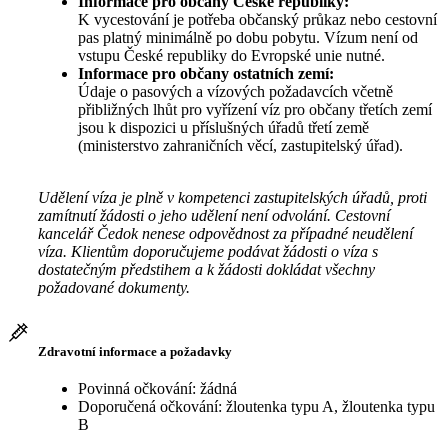
Informace pro občany České republiky:
K vycestování je potřeba občanský průkaz nebo cestovní
pas platný minimálně po dobu pobytu. Vízum není od
vstupu České republiky do Evropské unie nutné.
Informace pro občany ostatních zemí:
Údaje o pasových a vízových požadavcích včetně
přibližných lhůt pro vyřízení víz pro občany třetích zemí
jsou k dispozici u příslušných úřadů třetí země
(ministerstvo zahraničních věcí, zastupitelský úřad).
Udělení víza je plně v kompetenci zastupitelských úřadů, proti
zamítnutí žádosti o jeho udělení není odvolání. Cestovní
kancelář Čedok nenese odpovědnost za případné neudělení
víza. Klientům doporučujeme podávat žádosti o víza s
dostatečným předstihem a k žádosti dokládat všechny
požadované dokumenty.
Zdravotní informace a požadavky
Povinná očkování: žádná
Doporučená očkování: žloutenka typu A, žloutenka typu
B