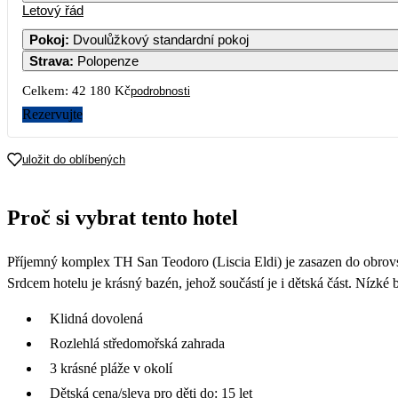
Letový řád
Pokoj
:
Dvoulůžkový standardní pokoj
Strava
:
Polopenze
Celkem:
42 180 Kč
podrobnosti
Rezervujte
uložit do oblíbených
Proč si vybrat tento hotel
Příjemný komplex TH San Teodoro (Liscia Eldi) je zasazen do obrovsk
Srdcem hotelu je krásný bazén, jehož součástí je i dětská část. Níz
Klidná dovolená
Rozlehlá středomořská zahrada
3 krásné pláže v okolí
Dětská cena/sleva pro děti do: 15 let