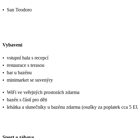
•
San Teodoro
Vybavení
•
vstupní hala s recepcí
•
restaurace s terasou
•
bar u bazénu
•
minimarket se suvenýry
•
WiFi ve veřejných prostorách zdarma
•
bazén s částí pro děti
•
lehátka a slunečníky u bazénu zdarma (osušky za poplatek cca 5
Sport a zábava