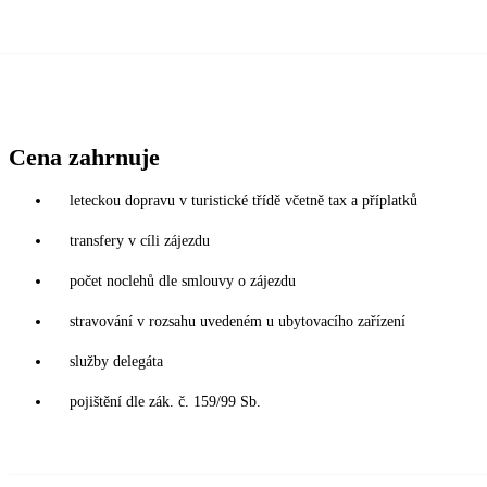
Cena zahrnuje
leteckou dopravu v turistické třídě včetně tax a příplatků
transfery v cíli zájezdu
počet noclehů dle smlouvy o zájezdu
stravování v rozsahu uvedeném u ubytovacího zařízení
služby delegáta
pojištění dle zák. č. 159/99 Sb.