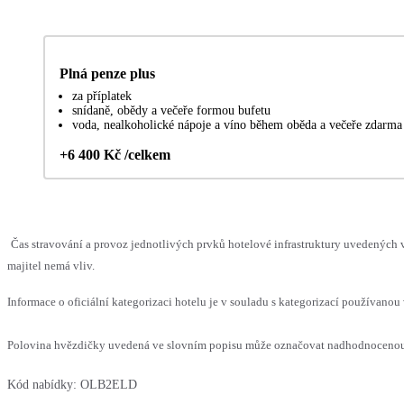
Plná penze plus
za příplatek
snídaně, obědy a večeře formou bufetu
voda, nealkoholické nápoje a víno během oběda a večeře zdarma
+6 400 Kč /celkem
Čas stravování a provoz jednotlivých prvků hotelové infrastruktury uvedenýc
majitel nemá vliv.
Informace o oficiální kategorizaci hotelu je v souladu s kategorizací používanou 
Polovina hvězdičky uvedená ve slovním popisu může označovat nadhodnocenou n
Kód nabídky:
OLB2ELD