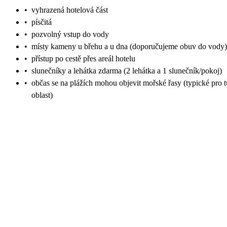
•
vyhrazená hotelová část
•
písčitá
•
pozvolný vstup do vody
•
místy kameny u břehu a u dna (doporučujeme obuv do vody)
•
přístup po cestě přes areál hotelu
•
slunečníky a lehátka zdarma (2 lehátka a 1 slunečník/pokoj)
•
občas se na plážích mohou objevit mořské řasy (typické pro t
oblast)