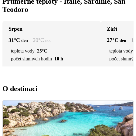
Průměrné teploty - Itálie, Sardinie, San
Teodoro
Srpen
Září
31
°C
20
°C
27
°C
1
den
noc
den
teplota vody
25°C
teplota vody
počet slunných hodin
10 h
počet slunnýc
O destinaci