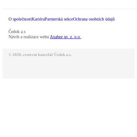
O společnosti
Kariéra
Partnerská sekce
Ochrana osobních údajů
Čedok a.s
Návrh a realizace webu
Axabee sp. z. o.o.
© 2026, cestovní kancelář Čedok a.s.