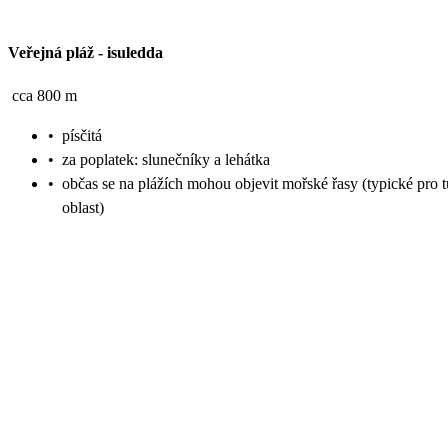
Veřejná pláž
-
isuledda
cca 800 m
•
písčitá
•
za poplatek: slunečníky a lehátka
•
občas se na plážích mohou objevit mořské řasy (typické pro t
oblast)