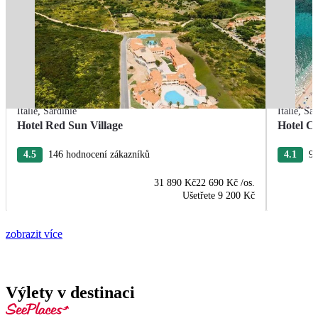
Itálie
,
Sardinie
Itálie
,
Sar
Hotel Red Sun Village
Hotel C
4.5
146 hodnocení zákazníků
4.1
98
31 890 Kč
22 690 Kč
/os.
Ušetřete
9 200 Kč
zobrazit více
Výlety v destinaci