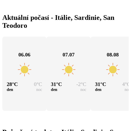
Aktuální počasí - Itálie, Sardinie, San
Teodoro
06.06
07.07
08.08
28
°C
0
°C
31
°C
-2
°C
31
°C
4
°C
den
noc
den
noc
den
noc