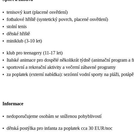
•
tenisový kurt (placené osvětlení)
•
fotbalové hřiště (syntetický povrch, placené osvětlení)
•
stolní tenis
•
dětské hřiště
•
miniklub (3-10 let)
•
klub pro teenagery (11-17 let)
•
Italské animace pro dospělé několikrát týdně (animační program a 
•
sportovní a rekreační aktivity a večerní zábavné programy
•
za poplatek (externí nabídka): sezónní vodní sporty na pláži, potápě
Informace
•
nedoporučujeme osobám se sníženou pohyblivostí
•
dětská postýlka pro infanta za poplatek cca 30 EUR/noc