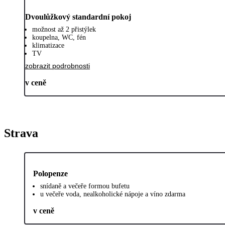
Dvoulůžkový standardní pokoj
možnost až 2 přistýlek
koupelna, WC, fén
klimatizace
TV
zobrazit podrobnosti
v ceně
Strava
Polopenze
snídaně a večeře formou bufetu
u večeře voda, nealkoholické nápoje a víno zdarma
v ceně