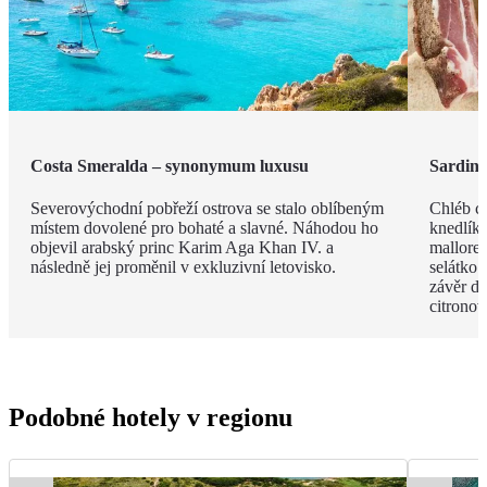
Costa Smeralda – synonymum luxusu
Sardin
Severovýchodní pobřeží ostrova se stalo oblíbeným
Chléb ca
místem dovolené pro bohaté a slavné. Náhodou ho
knedlíky
objevil arabský princ Karim Aga Khan IV. a
mallored
následně jej proměnil v exkluzivní letovisko.
selátko 
závěr de
citrono
Podobné hotely v regionu