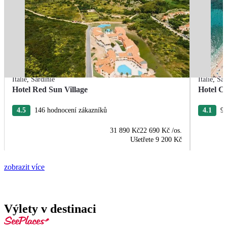
Itálie
,
Sardinie
Itálie
,
Sar
Hotel Red Sun Village
Hotel C
4.5
146 hodnocení zákazníků
4.1
98
31 890 Kč
22 690 Kč
/os.
Ušetřete
9 200 Kč
zobrazit více
Výlety v destinaci