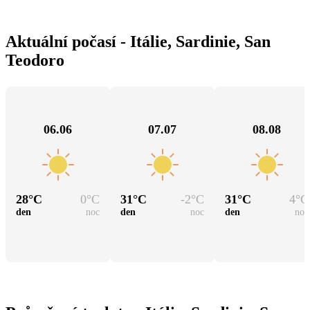
Aktuální počasí - Itálie, Sardinie, San
Teodoro
06.06
07.07
08.08
28
°C
0
°C
31
°C
-2
°C
31
°C
4
°C
den
noc
den
noc
den
noc