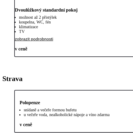
Dvoulůžkový standardní pokoj
možnost až 2 přistýlek
koupelna, WC, fén
klimatizace
TV
zobrazit podrobnosti
v ceně
Strava
Polopenze
snídaně a večeře formou bufetu
u večeře voda, nealkoholické nápoje a víno zdarma
v ceně