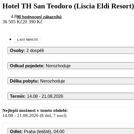
Hotel TH San Teodoro (Liscia Eldi Resort)
4.8
90 hodnocení zákazníků
36 505 Kč
20 390 Kč
LAST MINUTE
Osoby
:
2 dospělí
Odkud pojedete
:
Nerozhoduje
Délka pobytu
:
Nerozhoduje
Termín
:
14.08 - 21.08.2026
Nejlepší možnost v tomto období:
14.08
-
21.08.2026
(8 dní, 7 nocí)
Odlet
:
Praha (letiště), 04:00