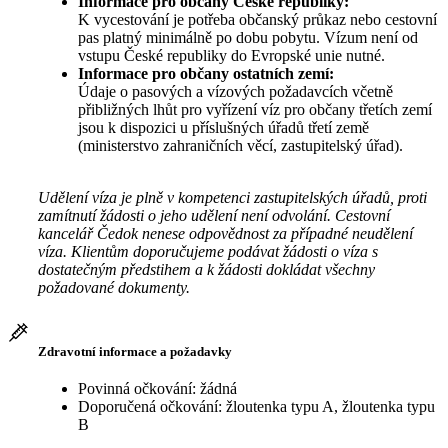
Informace pro občany České republiky:
K vycestování je potřeba občanský průkaz nebo cestovní
pas platný minimálně po dobu pobytu. Vízum není od
vstupu České republiky do Evropské unie nutné.
Informace pro občany ostatních zemí:
Údaje o pasových a vízových požadavcích včetně
přibližných lhůt pro vyřízení víz pro občany třetích zemí
jsou k dispozici u příslušných úřadů třetí země
(ministerstvo zahraničních věcí, zastupitelský úřad).
Udělení víza je plně v kompetenci zastupitelských úřadů, proti
zamítnutí žádosti o jeho udělení není odvolání. Cestovní
kancelář Čedok nenese odpovědnost za případné neudělení
víza. Klientům doporučujeme podávat žádosti o víza s
dostatečným předstihem a k žádosti dokládat všechny
požadované dokumenty.
Zdravotní informace a požadavky
Povinná očkování: žádná
Doporučená očkování: žloutenka typu A, žloutenka typu
B