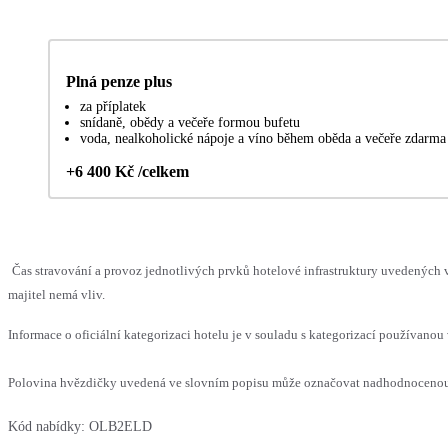
Plná penze plus
za příplatek
snídaně, obědy a večeře formou bufetu
voda, nealkoholické nápoje a víno během oběda a večeře zdarma
+6 400 Kč /celkem
Čas stravování a provoz jednotlivých prvků hotelové infrastruktury uvedenýc
majitel nemá vliv.
Informace o oficiální kategorizaci hotelu je v souladu s kategorizací používanou 
Polovina hvězdičky uvedená ve slovním popisu může označovat nadhodnocenou n
Kód nabídky:
OLB2ELD