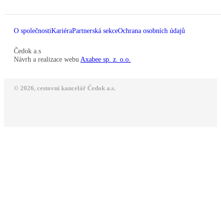
O společnosti
Kariéra
Partnerská sekce
Ochrana osobních údajů
Čedok a.s
Návrh a realizace webu
Axabee sp. z. o.o.
© 2026, cestovní kancelář Čedok a.s.