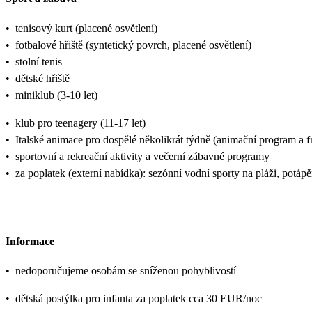
•
tenisový kurt (placené osvětlení)
•
fotbalové hřiště (syntetický povrch, placené osvětlení)
•
stolní tenis
•
dětské hřiště
•
miniklub (3-10 let)
•
klub pro teenagery (11-17 let)
•
Italské animace pro dospělé několikrát týdně (animační program a 
•
sportovní a rekreační aktivity a večerní zábavné programy
•
za poplatek (externí nabídka): sezónní vodní sporty na pláži, potápě
Informace
•
nedoporučujeme osobám se sníženou pohyblivostí
•
dětská postýlka pro infanta za poplatek cca 30 EUR/noc