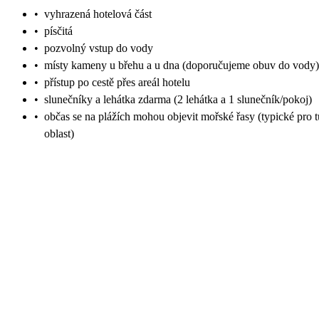
•
vyhrazená hotelová část
•
písčitá
•
pozvolný vstup do vody
•
místy kameny u břehu a u dna (doporučujeme obuv do vody)
•
přístup po cestě přes areál hotelu
•
slunečníky a lehátka zdarma (2 lehátka a 1 slunečník/pokoj)
•
občas se na plážích mohou objevit mořské řasy (typické pro t
oblast)