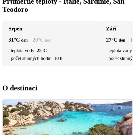
Průměrné teploty - Itálie, Sardinie, San
Teodoro
Srpen
Září
31
°C
20
°C
27
°C
1
den
noc
den
teplota vody
25°C
teplota vody
počet slunných hodin
10 h
počet slunnýc
O destinaci