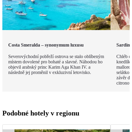
Costa Smeralda – synonymum luxusu
Sardin
Severovýchodní pobřeží ostrova se stalo oblíbeným
Chléb ca
místem dovolené pro bohaté a slavné. Náhodou ho
knedlíky
objevil arabský princ Karim Aga Khan IV. a
mallored
následně jej proměnil v exkluzivní letovisko.
selátko 
závěr de
citrono
Podobné hotely v regionu