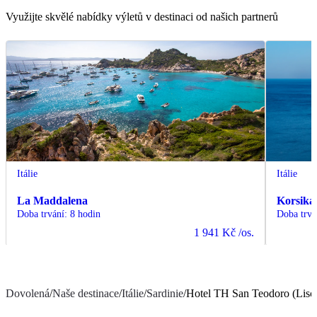
Využijte skvělé nabídky výletů v destinaci od našich partnerů
Itálie
Itálie
La Maddalena
Korsika
Doba trvání
:
8 hodin
Doba trvá
1 941 Kč
/os.
Dovolená
/
Naše destinace
/
Itálie
/
Sardinie
/
Hotel TH San Teodoro (Lisci