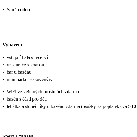
•
San Teodoro
Vybavení
•
vstupní hala s recepcí
•
restaurace s terasou
•
bar u bazénu
•
minimarket se suvenýry
•
WiFi ve veřejných prostorách zdarma
•
bazén s částí pro děti
•
lehátka a slunečníky u bazénu zdarma (osušky za poplatek cca 5
Sport a zábava