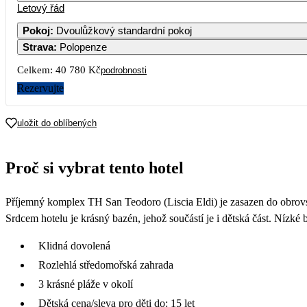
Letový řád
Pokoj
:
Dvoulůžkový standardní pokoj
Strava
:
Polopenze
Celkem:
40 780 Kč
podrobnosti
Rezervujte
uložit do oblíbených
Proč si vybrat tento hotel
Příjemný komplex TH San Teodoro (Liscia Eldi) je zasazen do obrovsk
Srdcem hotelu je krásný bazén, jehož součástí je i dětská část. Níz
Klidná dovolená
Rozlehlá středomořská zahrada
3 krásné pláže v okolí
Dětská cena/sleva pro děti do: 15 let