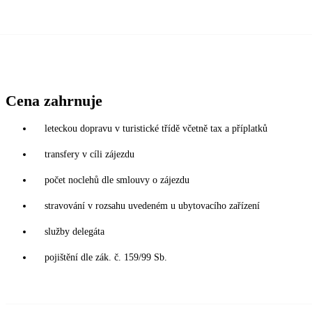
Cena zahrnuje
leteckou dopravu v turistické třídě včetně tax a příplatků
transfery v cíli zájezdu
počet noclehů dle smlouvy o zájezdu
stravování v rozsahu uvedeném u ubytovacího zařízení
služby delegáta
pojištění dle zák. č. 159/99 Sb.