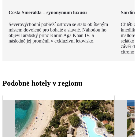
Costa Smeralda – synonymum luxusu
Sardin
Severovýchodní pobřeží ostrova se stalo oblíbeným
Chléb ca
místem dovolené pro bohaté a slavné. Náhodou ho
knedlíky
objevil arabský princ Karim Aga Khan IV. a
mallored
následně jej proměnil v exkluzivní letovisko.
selátko 
závěr de
citrono
Podobné hotely v regionu