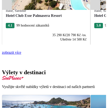
Itálie
,
Sardinie
Itálie
,
Sar
Hotel Club Esse Palmasera Resort
Hotel G
4.1
99 hodnocení zákazníků
5.0
95
35 290 Kč
20 790 Kč
/os.
Ušetřete
14 500 Kč
zobrazit více
Výlety v destinaci
Využijte skvělé nabídky výletů v destinaci od našich partnerů