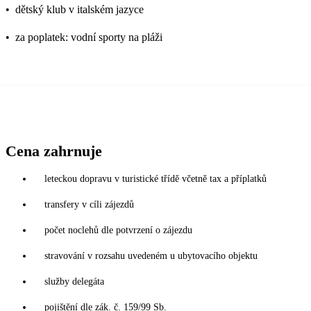
•
dětský klub v italském jazyce
•
za poplatek: vodní sporty na pláži
Cena zahrnuje
leteckou dopravu v turistické třídě včetně tax a příplatků
transfery v cíli zájezdů
počet noclehů dle potvrzení o zájezdu
stravování v rozsahu uvedeném u ubytovacího objektu
služby delegáta
pojištění dle zák. č. 159/99 Sb.