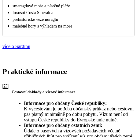
smaragdové moře a písečné pláže
luxusní Costa Smeralda
prehistorické věže nuraghi
malebné hory s výhledem na moře
více o Sardinii
Praktické informace
Cestovní doklady a vízové informace
Informace pro občany České republiky:
K vycestování je potřeba občanský průkaz nebo cestovní
pas platný minimálně po dobu pobytu. Vízum není od
vstupu České republiky do Evropské unie nutné.
Informace pro občany ostatních zemí:
Údaje o pasových a vízových požadavcích včetně
přibližných lhůt pro vyřízení víz pro občany třetích zemí