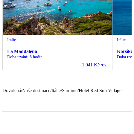
Itálie
Itálie
La Maddalena
Korsika
Doba trvání
:
8 hodin
Doba trvá
1 941 Kč
/os.
Dovolená
/
Naše destinace
/
Itálie
/
Sardinie
/
Hotel Red Sun Village