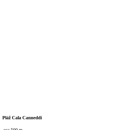
Pláž Cala Canneddi
cca 500 m