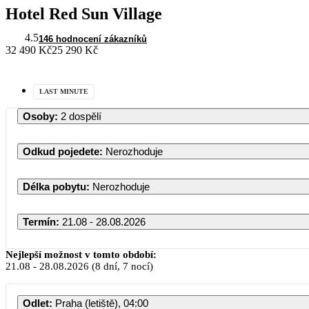
Hotel Red Sun Village
4.5
146 hodnocení zákazníků
32 490 Kč
25 290 Kč
LAST MINUTE
Osoby
:
2 dospělí
Odkud pojedete
:
Nerozhoduje
Délka pobytu
:
Nerozhoduje
Termín
:
21.08 - 28.08.2026
Nejlepší možnost v tomto období:
21.08
-
28.08.2026
(8 dní, 7 nocí)
Odlet
:
Praha (letiště), 04:00