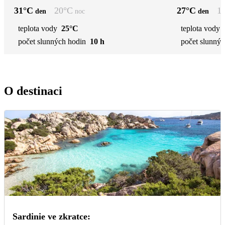
31
°C
20
°C
27
°C
1
den
noc
den
teplota vody
25°C
teplota vody
počet slunných hodin
10 h
počet slunnýc
O destinaci
Sardinie ve zkratce: