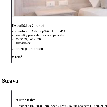
Dvoulůžkový pokoj
s možností až dvou přistýlek pro děti
přistýlky pro 2 děti formou palandy
koupelna, WC, fén
klimatizace
zobrazit podrobnosti
v ceně
Strava
All inclusive
snídaně (07:30-09:30), oběd (12:30-14:30) a večeře (19:30-21:3