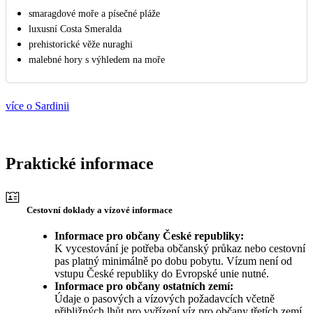
smaragdové moře a písečné pláže
luxusní Costa Smeralda
prehistorické věže nuraghi
malebné hory s výhledem na moře
více o Sardinii
Praktické informace
Cestovní doklady a vízové informace
Informace pro občany České republiky:
K vycestování je potřeba občanský průkaz nebo cestovní
pas platný minimálně po dobu pobytu. Vízum není od
vstupu České republiky do Evropské unie nutné.
Informace pro občany ostatních zemí:
Údaje o pasových a vízových požadavcích včetně
přibližných lhůt pro vyřízení víz pro občany třetích zemí