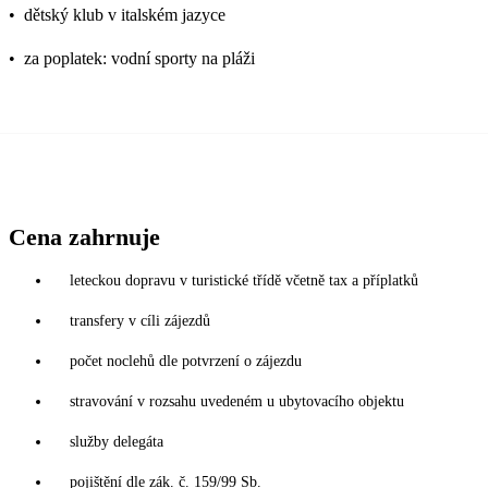
•
dětský klub v italském jazyce
•
za poplatek: vodní sporty na pláži
Cena zahrnuje
leteckou dopravu v turistické třídě včetně tax a příplatků
transfery v cíli zájezdů
počet noclehů dle potvrzení o zájezdu
stravování v rozsahu uvedeném u ubytovacího objektu
služby delegáta
pojištění dle zák. č. 159/99 Sb.