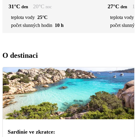
31
°C
20
°C
27
°C
1
den
noc
den
teplota vody
25°C
teplota vody
počet slunných hodin
10 h
počet slunnýc
O destinaci
Sardinie ve zkratce: