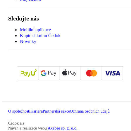
Sledujte nás
Mobilní aplikace
Kupte si knihu Čedok
Novinky
O společnosti
Kariéra
Partnerská sekce
Ochrana osobních údajů
Čedok a.s
Návrh a realizace webu
Axabee sp. z. o.o.