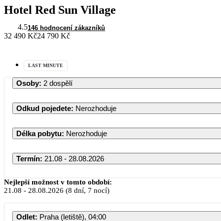
Hotel Red Sun Village
4.5
146 hodnocení zákazníků
32 490 Kč
24 790 Kč
LAST MINUTE
Osoby
:
2 dospělí
Odkud pojedete
:
Nerozhoduje
Délka pobytu
:
Nerozhoduje
Termín
:
21.08 - 28.08.2026
Nejlepší možnost v tomto období:
21.08
-
28.08.2026
(8 dní, 7 nocí)
Odlet
:
Praha (letiště), 04:00