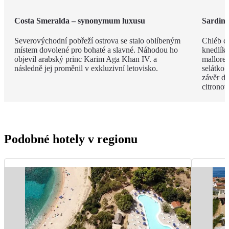
Costa Smeralda – synonymum luxusu
Sardin
Severovýchodní pobřeží ostrova se stalo oblíbeným
Chléb ca
místem dovolené pro bohaté a slavné. Náhodou ho
knedlíky
objevil arabský princ Karim Aga Khan IV. a
mallored
následně jej proměnil v exkluzivní letovisko.
selátko 
závěr de
citrono
Podobné hotely v regionu