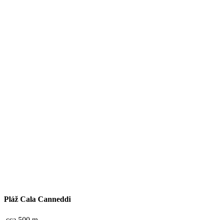
Pláž Cala Canneddi
cca 500 m