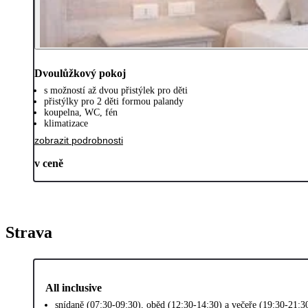
Dvoulůžkový pokoj
s možností až dvou přistýlek pro děti
přistýlky pro 2 děti formou palandy
koupelna, WC, fén
klimatizace
zobrazit podrobnosti
v ceně
Strava
All inclusive
snídaně (07:30-09:30), oběd (12:30-14:30) a večeře (19:30-21:3