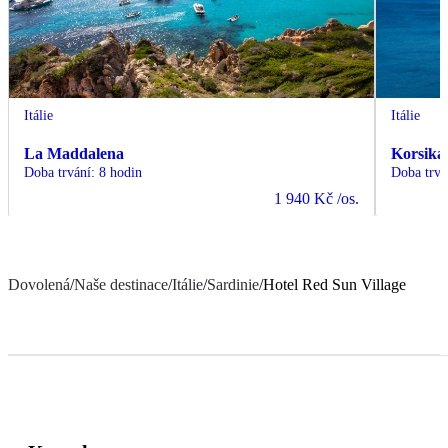
Itálie
Itálie
La Maddalena
Korsika
Doba trvání
:
8 hodin
Doba trvá
1 940 Kč
/os.
Dovolená
/
Naše destinace
/
Itálie
/
Sardinie
/
Hotel Red Sun Village