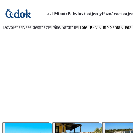
Last Minute
Pobytové zájezdy
Poznávací záje
více fotografií (16)
Dovolená
/
Naše destinace
/
Itálie
/
Sardinie
/
Hotel IGV Club Santa Clara