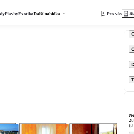
zdy
Plavby
Exotika
Další nabídka
Pro vás
St
O
D
T
Ne
28
(8