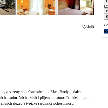
O
Le
P
S
Ce
uložit
Re
nie, zasazený do krásné středomořské přírody nedaleko
ch a animačních aktivit i příjemnou atmosféru ideální pro
alitních služeb a typické sardinské pohostinnosti.