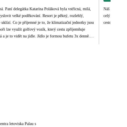
ná. Paní delegátka Katarína Poláková byla vstřícná, milá,
Náš pobyt v IG
yslovit velké poděkování. Resort je pěkný, rozlehlý,
celý personál 
 uklízí. Co je příjemné je to, že klimatizační jednotky jsou
cestovní kance
oři lze využít golfový vozík, který cestu zpříjemňuje
á a je to vidět na jídle. Jídlo je formou bufetu 3x denně.
lké bazény s dostatkem lehátek zdarma. Hotelová pláž je
 a pozvolným vstupem do vody, je průzračná a nejsou v ní
 San Pantaleo. My jsme byly na trzích v Santa Pantaleu s
et! Vše velmi dobře zorganizované delegátkou! Za mě je
mi.
entra letoviska Palau s