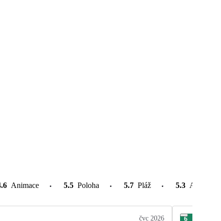
4.6
Animace
5.5
Poloha
5.7
Pláž
5.3
Atrakce v
čvc 2026
6
Chri