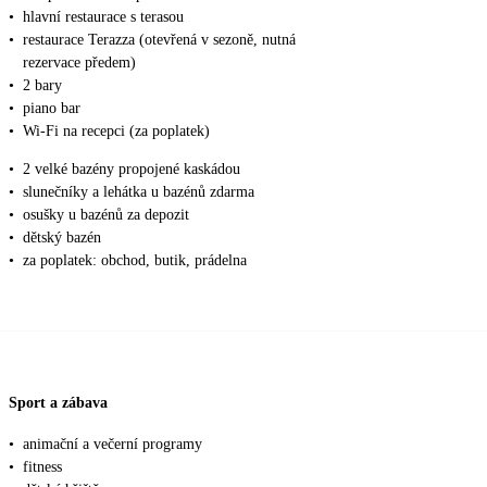
•
hlavní restaurace s terasou
•
restaurace Terazza (otevřená v sezoně, nutná
rezervace předem)
•
2 bary
•
piano bar
•
Wi-Fi na recepci (za poplatek)
•
2 velké bazény propojené kaskádou
•
slunečníky a lehátka u bazénů zdarma
•
osušky u bazénů za depozit
•
dětský bazén
•
za poplatek: obchod, butik, prádelna
Sport a zábava
•
animační a večerní programy
•
fitness