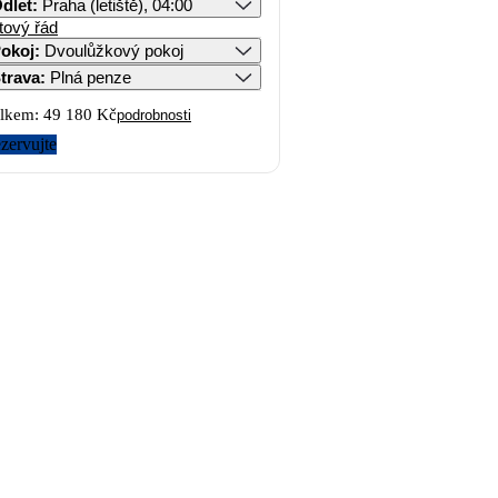
dlet
:
Praha (letiště), 04:00
tový řád
okoj
:
Dvoulůžkový pokoj
trava
:
Plná penze
lkem:
49 180 Kč
podrobnosti
zervujte