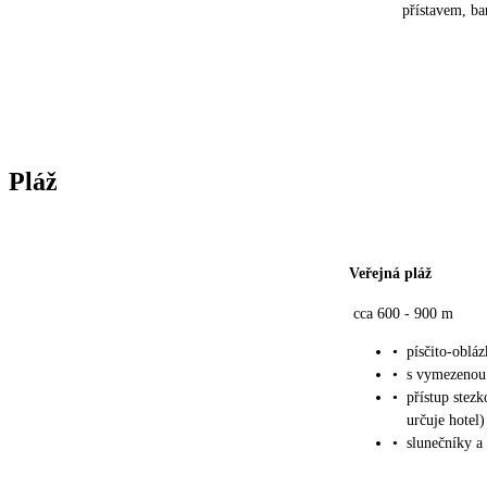
přístavem, ba
Pláž
Veřejná pláž
cca 600 - 900 m
•
písčito-oblá
•
s vymezenou 
•
přístup stez
určuje hotel)
•
slunečníky a