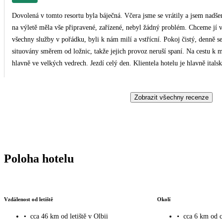
Dovolená v tomto resortu byla báječná. Včera jsme se vrátily a jsem nadše
na výletě měla vše připravené, zařízené, nebyl žádný problém. Chceme jí v
všechny služby v pořádku, byli k nám milí a vstřícní. Pokoj čistý, denně se
situovány směrem od ložnic, takže jejich provoz neruší spaní. Na cestu k m
hlavně ve velkých vedrech. Jezdí celý den. Klientela hotelu je hlavně italsk
Jídlo je bohaté a velmi chutné s dostatkem všeho. K dispozici jsou dva ve
dostatečně velká s dostatkem slunečníků a lehátek zdarma. Pláž je písečná
Zobrazit všechny recenze
žádné mořské potvory! Lze využít i nabízené výlety - Korsika, Madalena a
následným přejezdem do Porto Cerva a s obědem na farmě. Moc krásný výl
to ideální válecí a pohodová dovolená pro starší lidi nebo pro rodiny s dět
Poloha hotelu
Vzdálenost od letiště
Okolí
•
cca 46 km od letiště v Olbii
•
cca 6 km od c