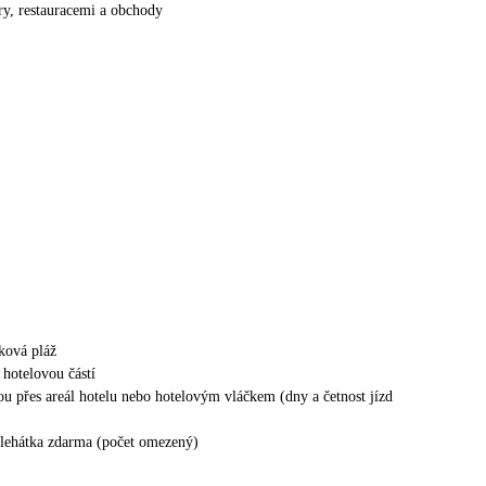
ry, restauracemi a obchody
zková pláž
hotelovou částí
kou přes areál hotelu nebo hotelovým vláčkem (dny a četnost jízd
 lehátka zdarma (počet omezený)