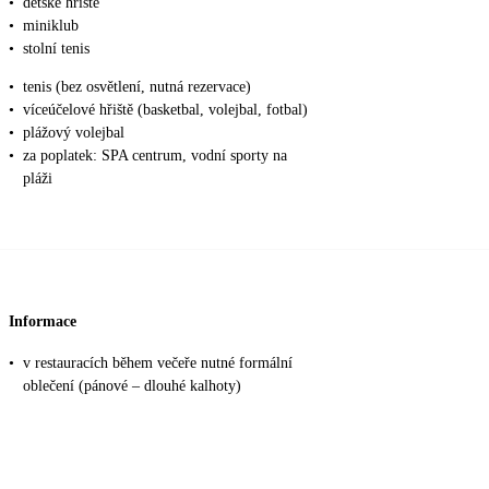
•
dětské hřiště
•
miniklub
•
stolní tenis
•
tenis (bez osvětlení, nutná rezervace)
•
víceúčelové hřiště (basketbal, volejbal, fotbal)
•
plážový volejbal
•
za poplatek: SPA centrum, vodní sporty na
pláži
Informace
•
v restauracích během večeře nutné formální
oblečení (pánové – dlouhé kalhoty)