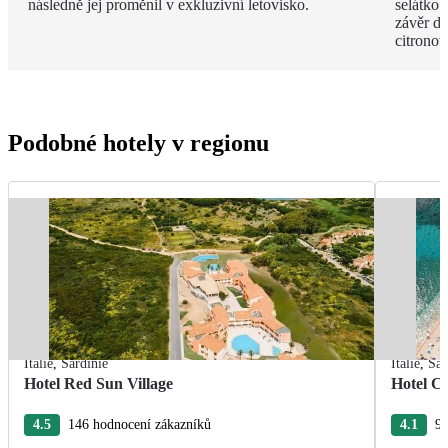
následně jej proměnil v exkluzivní letovisko.
selátko 
závěr de
citrono
Podobné hotely v regionu
Itálie
,
Sardinie
Itálie
,
Sar
Hotel Red Sun Village
Hotel C
4.5
146 hodnocení zákazníků
4.1
98