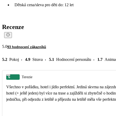
Dětská cena/sleva pro děti do: 12 let
Recenze
5.0
93 hodnocení zákazníků
5.2
Pokoj
4.9
Strava
5.1
Hodnocení personálu
1.7
Anima
6
Terezie
Všechno v pořádku, hotel i jídlo perfektní. Jediná skvrna na zájezd
hotel (+ ještě jeden) byl více na trase a zajížděli si zbytečně o h
jedničku, při odjezdu z letiště a příjezdu na letiště měla vše perfek