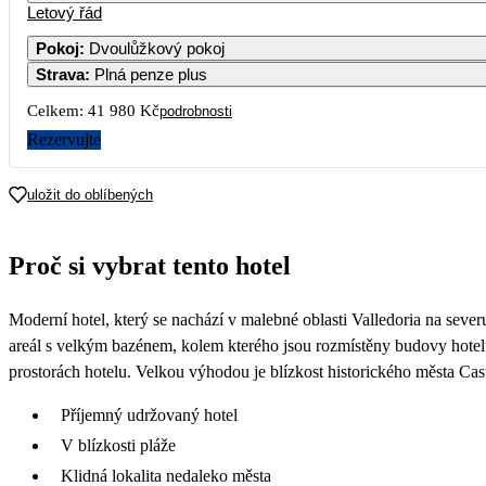
Letový řád
Pokoj
:
Dvoulůžkový pokoj
Strava
:
Plná penze plus
Celkem:
41 980 Kč
podrobnosti
Rezervujte
uložit do oblíbených
Proč si vybrat tento hotel
Moderní hotel, který se nachází v malebné oblasti Valledoria na seve
areál s velkým bazénem, kolem kterého jsou rozmístěny budovy hotelu.
prostorách hotelu. Velkou výhodou je blízkost historického města Cast
Příjemný udržovaný hotel
V blízkosti pláže
Klidná lokalita nedaleko města