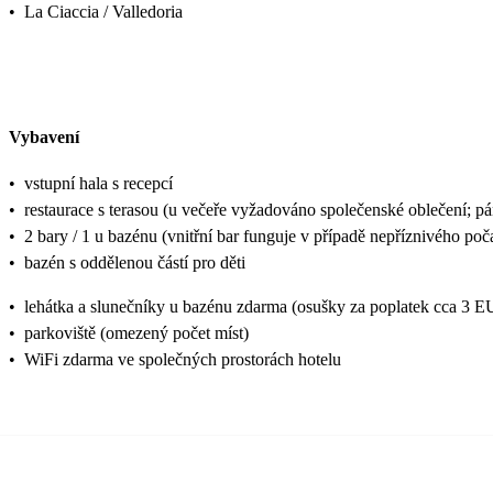
•
La Ciaccia / Valledoria
Vybavení
•
vstupní hala s recepcí
•
restaurace s terasou (u večeře vyžadováno společenské oblečení; pá
•
2 bary / 1 u bazénu (vnitřní bar funguje v případě nepříznivého poč
•
bazén s oddělenou částí pro děti
•
lehátka a slunečníky u bazénu zdarma (osušky za poplatek cca 3 
•
parkoviště (omezený počet míst)
•
WiFi zdarma ve společných prostorách hotelu