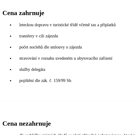
Cena zahrnuje
leteckou dopravu v turistické třídě včetně tax a příplatků
transfery v cíli zájezdu
počet noclehů dle smlouvy o zájezdu
stravování v rozsahu uvedeném u ubytovacího zařízení
služby delegáta
pojištění dle zák. č. 159/99 Sb.
Cena nezahrnuje