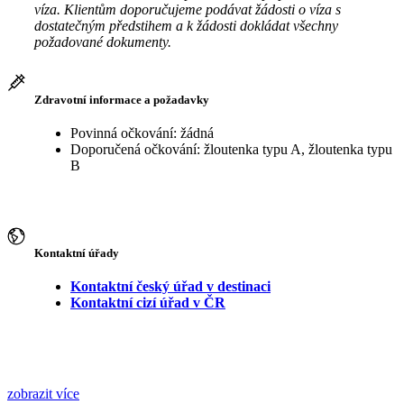
víza. Klientům doporučujeme podávat žádosti o víza s
dostatečným předstihem a k žádosti dokládat všechny
požadované dokumenty.
Zdravotní informace a požadavky
Povinná očkování: žádná
Doporučená očkování: žloutenka typu A, žloutenka typu
B
Kontaktní úřady
Kontaktní český úřad v destinaci
Kontaktní cizí úřad v ČR
zobrazit více