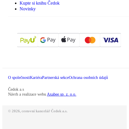
Kupte si knihu Čedok
Novinky
O společnosti
Kariéra
Partnerská sekce
Ochrana osobních údajů
Čedok a.s
Návrh a realizace webu
Axabee sp. z. o.o.
© 2026, cestovní kancelář Čedok a.s.