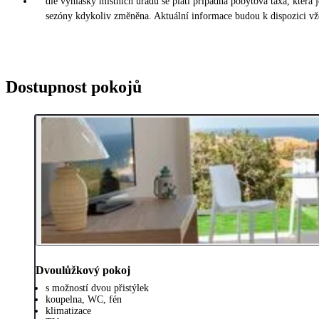
dle vyhlášky místních úřadů se platí případná pobytová taxa, která
sezóny kdykoliv změněna. Aktuální informace budou k dispozici vžd
Dostupnost pokojů
Dvoulůžkový pokoj
s možností dvou přistýlek
koupelna, WC, fén
klimatizace