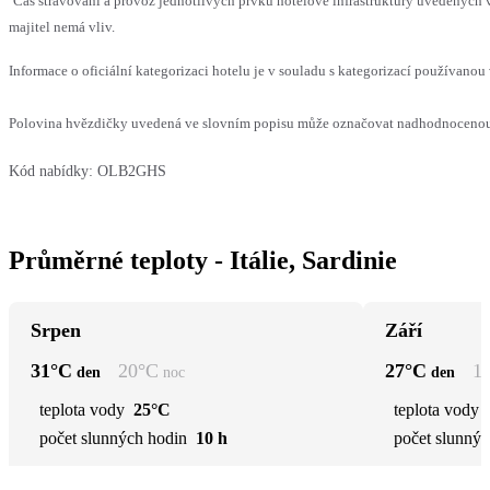
Čas stravování a provoz jednotlivých prvků hotelové infrastruktury uvedenýc
majitel nemá vliv.
Informace o oficiální kategorizaci hotelu je v souladu s kategorizací používanou 
Polovina hvězdičky uvedená ve slovním popisu může označovat nadhodnocenou n
Kód nabídky:
OLB2GHS
Průměrné teploty - Itálie, Sardinie
Srpen
Září
31
°C
20
°C
27
°C
1
den
noc
den
teplota vody
25°C
teplota vody
počet slunných hodin
10 h
počet slunnýc