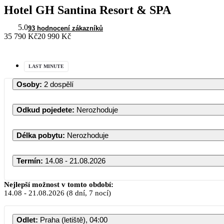
Hotel GH Santina Resort & SPA
5.0
93 hodnocení zákazníků
35 790 Kč
20 990 Kč
LAST MINUTE
Osoby
:
2 dospělí
Odkud pojedete
:
Nerozhoduje
Délka pobytu
:
Nerozhoduje
Termín
:
14.08 - 21.08.2026
Nejlepší možnost v tomto období:
14.08
-
21.08.2026
(8 dní, 7 nocí)
Odlet
:
Praha (letiště), 04:00