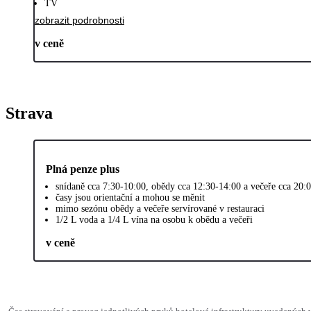
TV
zobrazit podrobnosti
v ceně
Strava
Plná penze plus
snídaně cca 7:30-10:00, obědy cca 12:30-14:00 a večeře cca 20:
časy jsou orientační a mohou se měnit
mimo sezónu obědy a večeře servírované v restauraci
1/2 L voda a 1/4 L vína na osobu k obědu a večeři
v ceně