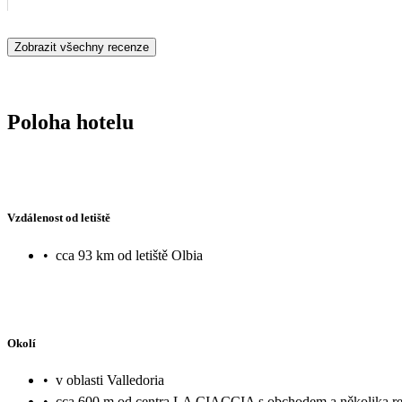
Zobrazit všechny recenze
Poloha hotelu
Vzdálenost od letiště
•
cca 93 km od letiště Olbia
Okolí
•
v oblasti Valledoria
•
cca 600 m od centra LA CIACCIA s obchodem a několika re