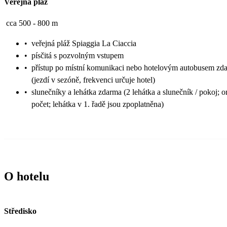
Veřejná pláž
cca 500 - 800 m
•
veřejná pláž Spiaggia La Ciaccia
•
písčitá s pozvolným vstupem
•
přístup po místní komunikaci nebo hotelovým autobusem zd
(jezdí v sezóně, frekvenci určuje hotel)
•
slunečníky a lehátka zdarma (2 lehátka a slunečník / pokoj;
počet; lehátka v 1. řadě jsou zpoplatněna)
O hotelu
Středisko