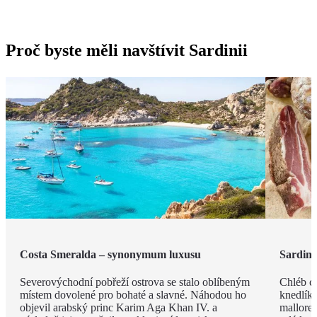
Proč byste měli navštívit Sardinii
Costa Smeralda – synonymum luxusu
Sardin
Severovýchodní pobřeží ostrova se stalo oblíbeným
Chléb ca
místem dovolené pro bohaté a slavné. Náhodou ho
knedlíky
objevil arabský princ Karim Aga Khan IV. a
mallored