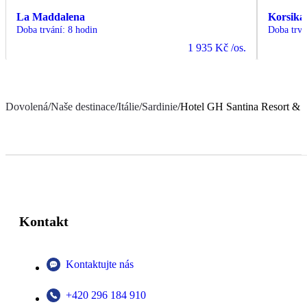
La Maddalena
Korsika
Doba trvání
:
8 hodin
Doba trvá
1 935 Kč
/os.
Dovolená
/
Naše destinace
/
Itálie
/
Sardinie
/
Hotel GH Santina Resort &
Kontakt
Kontaktujte nás
+420 296 184 910