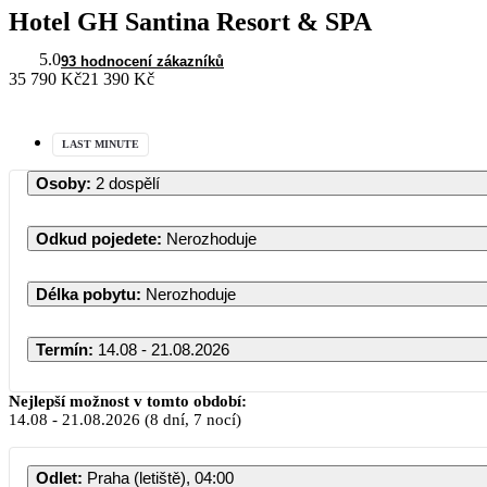
Hotel GH Santina Resort & SPA
5.0
93 hodnocení zákazníků
35 790 Kč
21 390 Kč
LAST MINUTE
Osoby
:
2 dospělí
Odkud pojedete
:
Nerozhoduje
Délka pobytu
:
Nerozhoduje
Termín
:
14.08 - 21.08.2026
Nejlepší možnost v tomto období:
14.08
-
21.08.2026
(8 dní, 7 nocí)
Odlet
:
Praha (letiště), 04:00