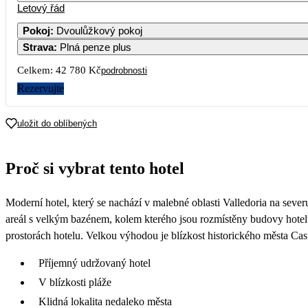
Letový řád
Pokoj
:
Dvoulůžkový pokoj
Strava
:
Plná penze plus
Celkem:
42 780 Kč
podrobnosti
Rezervujte
uložit do oblíbených
Proč si vybrat tento hotel
Moderní hotel, který se nachází v malebné oblasti Valledoria na seve
areál s velkým bazénem, kolem kterého jsou rozmístěny budovy hotelu.
prostorách hotelu. Velkou výhodou je blízkost historického města Cast
Příjemný udržovaný hotel
V blízkosti pláže
Klidná lokalita nedaleko města