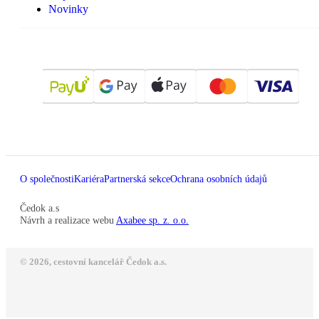
Novinky
O společnosti
Kariéra
Partnerská sekce
Ochrana osobních údajů
Čedok a.s
Návrh a realizace webu
Axabee sp. z. o.o.
© 2026, cestovní kancelář Čedok a.s.