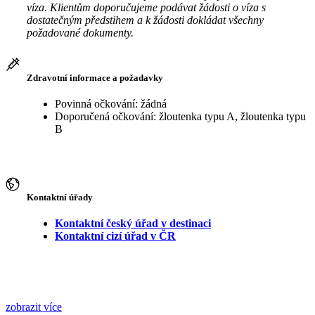
víza. Klientům doporučujeme podávat žádosti o víza s
dostatečným předstihem a k žádosti dokládat všechny
požadované dokumenty.
Zdravotní informace a požadavky
Povinná očkování: žádná
Doporučená očkování: žloutenka typu A, žloutenka typu
B
Kontaktní úřady
Kontaktní český úřad v destinaci
Kontaktní cizí úřad v ČR
zobrazit více