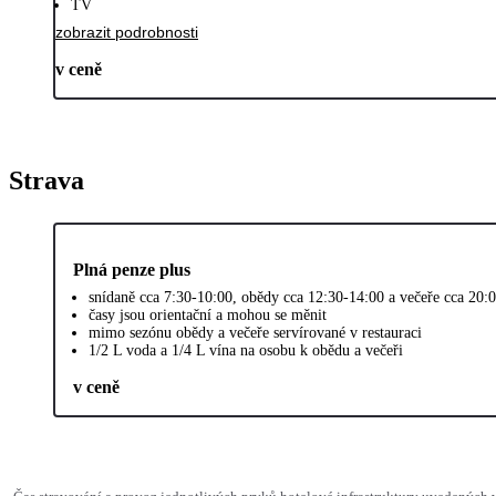
TV
zobrazit podrobnosti
v ceně
Strava
Plná penze plus
snídaně cca 7:30-10:00, obědy cca 12:30-14:00 a večeře cca 20:
časy jsou orientační a mohou se měnit
mimo sezónu obědy a večeře servírované v restauraci
1/2 L voda a 1/4 L vína na osobu k obědu a večeři
v ceně