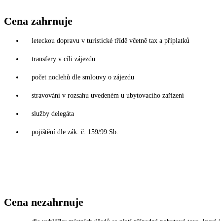
Cena zahrnuje
leteckou dopravu v turistické třídě včetně tax a příplatků
transfery v cíli zájezdu
počet noclehů dle smlouvy o zájezdu
stravování v rozsahu uvedeném u ubytovacího zařízení
služby delegáta
pojištění dle zák. č. 159/99 Sb.
Cena nezahrnuje