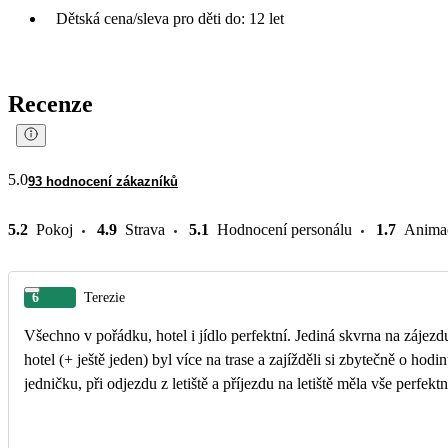
Dětská cena/sleva pro děti do: 12 let
Recenze
5.0
93 hodnocení zákazníků
5.2
Pokoj
4.9
Strava
5.1
Hodnocení personálu
1.7
Anima
6
Terezie
Všechno v pořádku, hotel i jídlo perfektní. Jediná skvrna na zájezd
hotel (+ ještě jeden) byl více na trase a zajížděli si zbytečně o h
jedničku, při odjezdu z letiště a příjezdu na letiště měla vše perfek