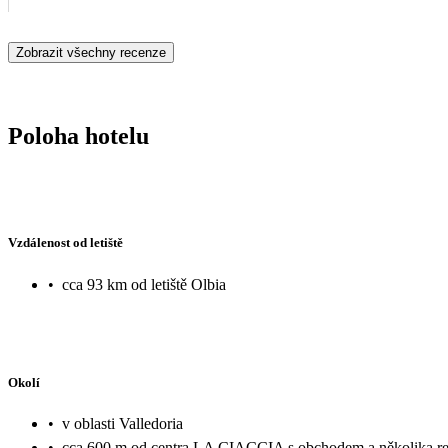
Zobrazit všechny recenze
Poloha hotelu
Vzdálenost od letiště
•
cca 93 km od letiště Olbia
Okolí
•
v oblasti Valledoria
•
cca 600 m od centra LA CIACCIA s obchodem a několika re