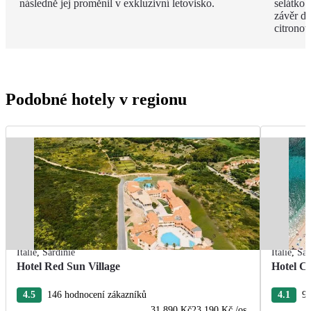
následně jej proměnil v exkluzivní letovisko.
selátko 
závěr de
citrono
Podobné hotely v regionu
Itálie
,
Sardinie
Itálie
,
Sar
Hotel Red Sun Village
Hotel C
4.5
146 hodnocení zákazníků
4.1
98
31 890 Kč
23 190 Kč
/os.