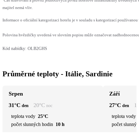
Čas stravování a provoz jednotlivých prvků hotelové infrastruktury uvedenýc
majitel nemá vliv.
Informace o oficiální kategorizaci hotelu je v souladu s kategorizací používanou 
Polovina hvězdičky uvedená ve slovním popisu může označovat nadhodnocenou n
Kód nabídky:
OLB2GHS
Průměrné teploty - Itálie, Sardinie
Srpen
Září
31
°C
20
°C
27
°C
1
den
noc
den
teplota vody
25°C
teplota vody
počet slunných hodin
10 h
počet slunnýc