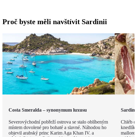
Proč byste měli navštívit Sardinii
Costa Smeralda – synonymum luxusu
Sardin
Severovýchodní pobřeží ostrova se stalo oblíbeným
Chléb ca
místem dovolené pro bohaté a slavné. Náhodou ho
knedlíky
objevil arabský princ Karim Aga Khan IV. a
mallored