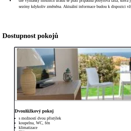
dle vyhlášky místních úřadů se platí případná pobytová taxa, která
sezóny kdykoliv změněna. Aktuální informace budou k dispozici vžd
Dostupnost pokojů
Dvoulůžkový pokoj
s možností dvou přistýlek
koupelna, WC, fén
klimatizace