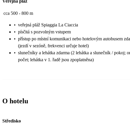
Veřejná pláž
cca 500 - 800 m
•
veřejná pláž Spiaggia La Ciaccia
•
písčitá s pozvolným vstupem
•
přístup po místní komunikaci nebo hotelovým autobusem zd
(jezdí v sezóně, frekvenci určuje hotel)
•
slunečníky a lehátka zdarma (2 lehátka a slunečník / pokoj;
počet; lehátka v 1. řadě jsou zpoplatněna)
O hotelu
Středisko