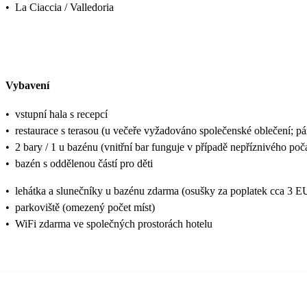
•
La Ciaccia / Valledoria
Vybavení
•
vstupní hala s recepcí
•
restaurace s terasou (u večeře vyžadováno společenské oblečení; pá
•
2 bary / 1 u bazénu (vnitřní bar funguje v případě nepříznivého poč
•
bazén s oddělenou částí pro děti
•
lehátka a slunečníky u bazénu zdarma (osušky za poplatek cca 3 
•
parkoviště (omezený počet míst)
•
WiFi zdarma ve společných prostorách hotelu