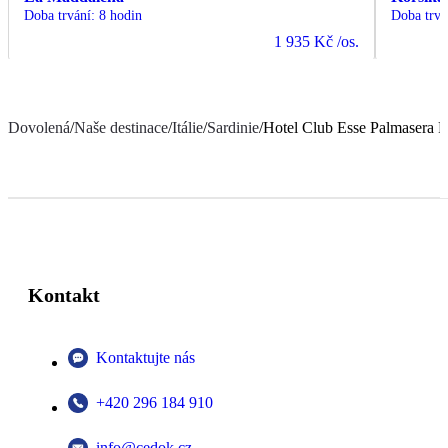
Doba trvání
:
8 hodin
Doba trvá
1 935 Kč
/os.
Dovolená
/
Naše destinace
/
Itálie
/
Sardinie
/
Hotel Club Esse Palmasera R
Kontakt
Kontaktujte nás
+420 296 184 910
info@cedok.cz