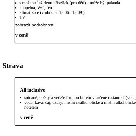
s možností až dvou přistýlek (pro děti) - může být palanda
koupelna, WC, fén
klimatizace (v období: 15.06.–15.09.)
TV
zobrazit podrobnosti
v ceně
Strava
All inclusive
snídaně, obědy a večeře formou bufetu v určené restauraci (voda,
voda, káva, čaj, džusy, místní nealkoholické a místní alkoholic
hotelem
v ceně