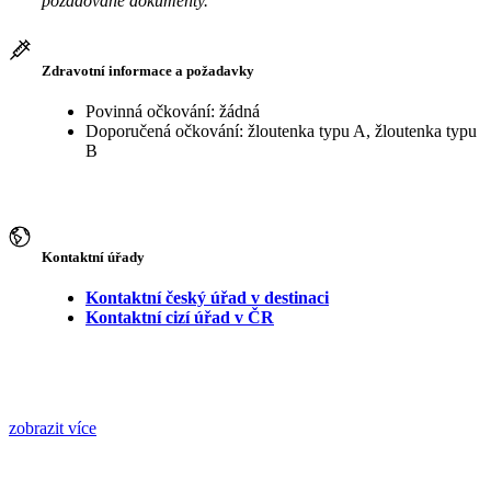
požadované dokumenty.
Zdravotní informace a požadavky
Povinná očkování: žádná
Doporučená očkování: žloutenka typu A, žloutenka typu
B
Kontaktní úřady
Kontaktní český úřad v destinaci
Kontaktní cizí úřad v ČR
zobrazit více