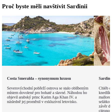
Proč byste měli navštívit Sardinii
Costa Smeralda – synonymum luxusu
Sardin
Severovýchodní pobřeží ostrova se stalo oblíbeným
Chléb ca
místem dovolené pro bohaté a slavné. Náhodou ho
knedlíky
objevil arabský princ Karim Aga Khan IV. a
mallored
následně jej proměnil v exkluzivní letovisko.
selátko 
závěr de
citrono