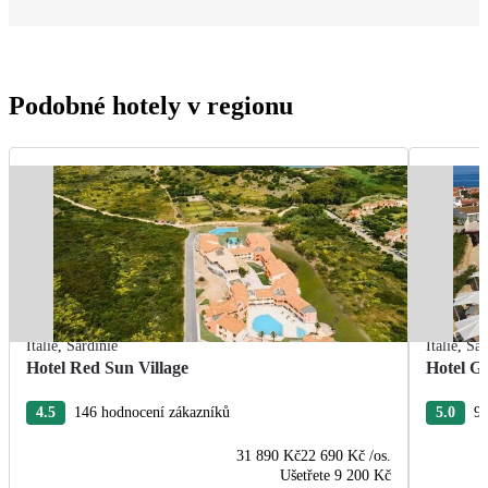
Podobné hotely v regionu
Itálie
,
Sardinie
Itálie
,
Sar
Hotel Red Sun Village
Hotel G
4.5
146 hodnocení zákazníků
5.0
93
31 890 Kč
22 690 Kč
/os.
Ušetřete
9 200 Kč