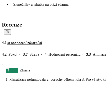
Slunečníky a lehátka na pláži zdarma
Recenze
4.1
98 hodnocení zákazníků
4.2
Pokoj
3.7
Strava
4
Hodnocení personálu
3.3
Animac
4
Zhanna
1. klimatizace nefungovala 2. poruchy během jídla 3. Pro výlety, k