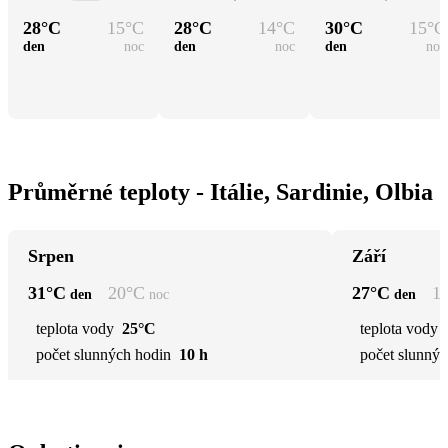
28
°C
15
°C
28
°C
14
°C
30
°C
15
°C
den
noc
den
noc
den
noc
Průměrné teploty - Itálie, Sardinie, Olbia
Srpen
Září
31
°C
20
°C
27
°C
1
den
noc
den
teplota vody
25°C
teplota vody
počet slunných hodin
10 h
počet slunnýc