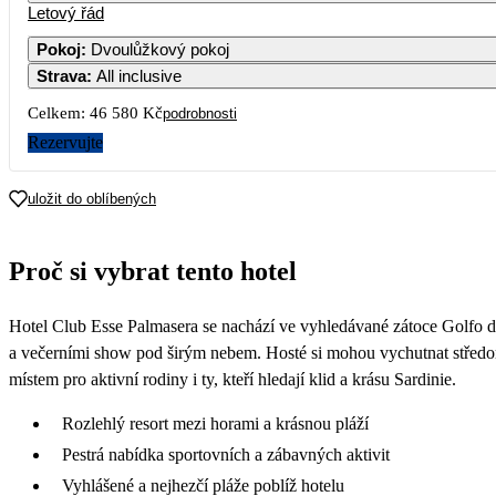
Letový řád
Pokoj
:
Dvoulůžkový pokoj
Strava
:
All inclusive
Celkem:
46 580 Kč
podrobnosti
Rezervujte
uložit do oblíbených
Proč si vybrat tento hotel
Hotel Club Esse Palmasera se nachází ve vyhledávané zátoce Golfo 
a večerními show pod širým nebem. Hosté si mohou vychutnat středom
místem pro aktivní rodiny i ty, kteří hledají klid a krásu Sardinie.
Rozlehlý resort mezi horami a krásnou pláží
Pestrá nabídka sportovních a zábavných aktivit
Vyhlášené a nejhezčí pláže poblíž hotelu