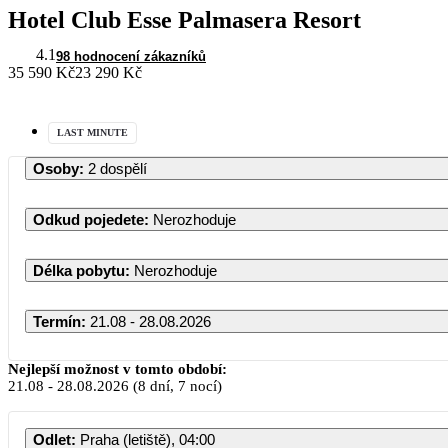
Hotel Club Esse Palmasera Resort
4.1
98 hodnocení zákazníků
35 590 Kč
23 290 Kč
LAST MINUTE
Osoby
:
2 dospělí
Odkud pojedete
:
Nerozhoduje
Délka pobytu
:
Nerozhoduje
Termín
:
21.08 - 28.08.2026
Nejlepší možnost v tomto období:
21.08
-
28.08.2026
(8 dní, 7 nocí)
Odlet
:
Praha (letiště), 04:00