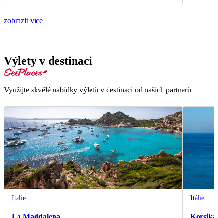
zobrazit více
Výlety v destinaci
Využijte skvělé nabídky výletů v destinaci od našich partnerů
Itálie
Itálie
La Maddalena
Korsika