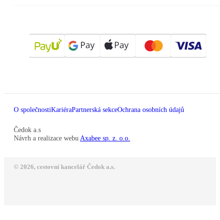
O společnosti
Kariéra
Partnerská sekce
Ochrana osobních údajů
Čedok a.s
Návrh a realizace webu
Axabee sp. z. o.o.
© 2026, cestovní kancelář Čedok a.s.