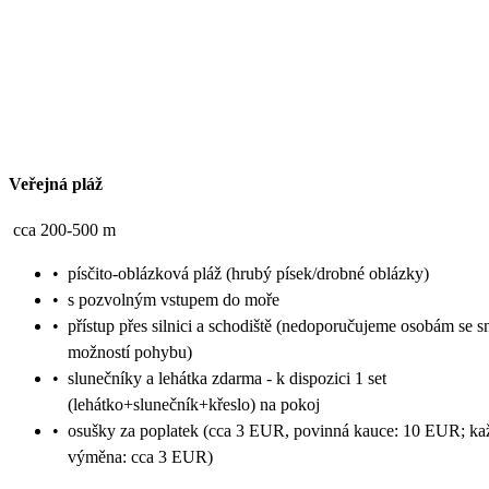
Veřejná pláž
cca 200-500 m
•
písčito-oblázková pláž (hrubý písek/drobné oblázky)
•
s pozvolným vstupem do moře
•
přístup přes silnici a schodiště (nedoporučujeme osobám se s
možností pohybu)
•
slunečníky a lehátka zdarma - k dispozici 1 set
(lehátko+slunečník+křeslo) na pokoj
•
osušky za poplatek (cca 3 EUR, povinná kauce: 10 EUR; ka
výměna: cca 3 EUR)