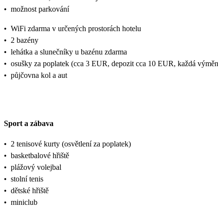
•
možnost parkování
•
WiFi zdarma v určených prostorách hotelu
•
2 bazény
•
lehátka a slunečníky u bazénu zdarma
•
osušky za poplatek (cca 3 EUR, depozit cca 10 EUR, každá výmě
•
půjčovna kol a aut
Sport a zábava
•
2 tenisové kurty (osvětlení za poplatek)
•
basketbalové hřiště
•
plážový volejbal
•
stolní tenis
•
dětské hřiště
•
miniclub