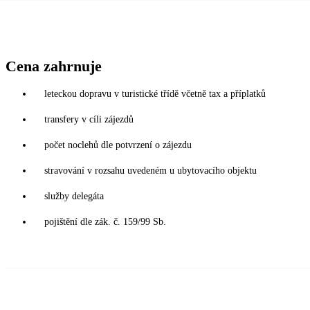
Cena zahrnuje
leteckou dopravu v turistické třídě včetně tax a příplatků
transfery v cíli zájezdů
počet noclehů dle potvrzení o zájezdu
stravování v rozsahu uvedeném u ubytovacího objektu
služby delegáta
pojištění dle zák. č. 159/99 Sb.