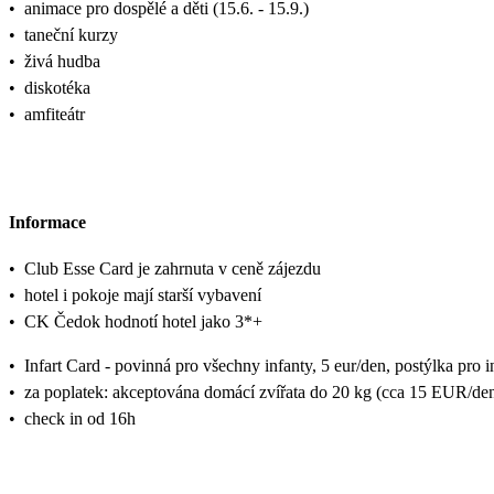
•
animace pro dospělé a děti (15.6. - 15.9.)
•
taneční kurzy
•
živá hudba
•
diskotéka
•
amfiteátr
Informace
•
Club Esse Card je zahrnuta v ceně zájezdu
•
hotel i pokoje mají starší vybavení
•
CK Čedok hodnotí hotel jako 3*+
•
Infart Card - povinná pro všechny infanty, 5 eur/den, postýlka pro i
•
za poplatek: akceptována domácí zvířata do 20 kg (cca 15 EUR/den,
•
check in od 16h