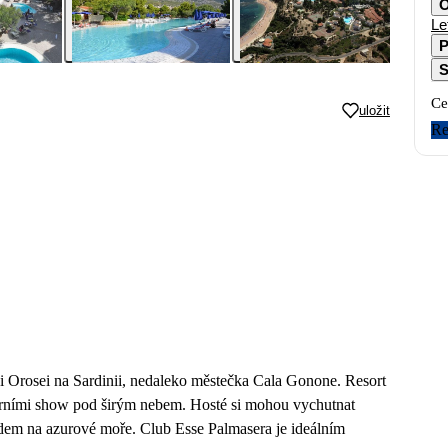
O
Le
P
S
Ce
uložit
Re
i Orosei na Sardinii, nedaleko městečka Cala Gonone. Resort
rními show pod širým nebem. Hosté si mohou vychutnat
edem na azurové moře. Club Esse Palmasera je ideálním