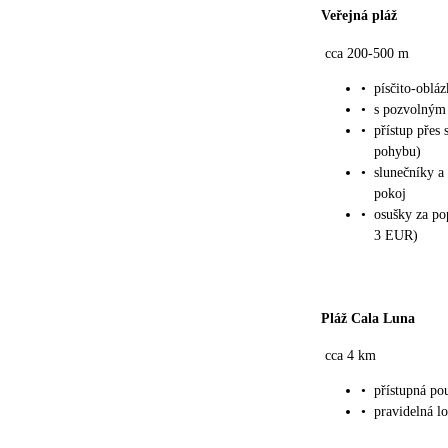
Veřejná pláž
cca 200-500 m
•
písčito-oblá
•
s pozvolným
•
přístup přes
pohybu)
•
slunečníky a 
pokoj
•
osušky za po
3 EUR)
Pláž Cala Luna
cca 4 km
•
přístupná po
•
pravidelná l