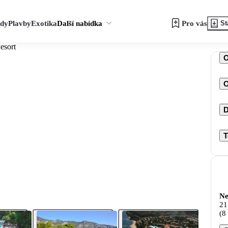
zdy
Plavby
Exotika
Další nabídka
Pro vás
St
esort
O
D
T
Ne
21
(8