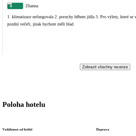
4
Zhanna
1. klimatizace nefungovala 2. poruchy během jídla 3. Pro výlety, které se
pozdní večeři, jinak bychom měli hlad.
Zobrazit všechny recenze
Poloha hotelu
Vzdálenost od letiště
Doprava