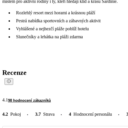
místem pro aktivní rodiny i ty, kteří hledají klid a krásu Sardinie.
Rozlehlý resort mezi horami a krásnou pláží
Pestrá nabídka sportovních a zábavných aktivit
Vyhlášené a nejhezčí pláže poblíž hotelu
Slunečníky a lehátka na pláži zdarma
Recenze
4.1
98 hodnocení zákazníků
4.2
Pokoj
3.7
Strava
4
Hodnocení personálu