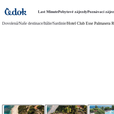
Last Minute
Pobytové zájezdy
Poznávací záje
více fotografií (25)
Dovolená
/
Naše destinace
/
Itálie
/
Sardinie
/
Hotel Club Esse Palmasera R