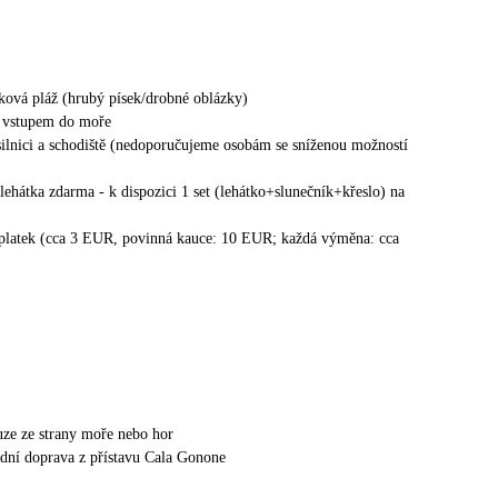
zková pláž (hrubý písek/drobné oblázky)
 vstupem do moře
 silnici a schodiště (nedoporučujeme osobám se sníženou možností
lehátka zdarma - k dispozici 1 set (lehátko+slunečník+křeslo) na
platek (cca 3 EUR, povinná kauce: 10 EUR; každá výměna: cca
uze ze strany moře nebo hor
odní doprava z přístavu Cala Gonone