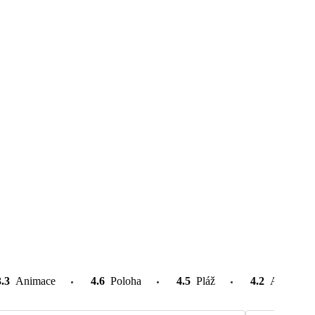
3.3
Animace
4.6
Poloha
4.5
Pláž
4.2
Atrakce v