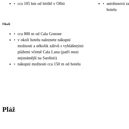
•
cca 105 km od letiště v Olbii
•
autobusová z
hotelu
Okolí
•
cca 800 m od Cala Gonone
•
v okolí hotelu naleznete nákupní
možnosti a několik zálivů s vyhlášenými
plážemi včetně Cala Luna (patří mezi
nejznámější na Sardínii)
•
nákupní možnosti cca 150 m od hotelu
Pláž