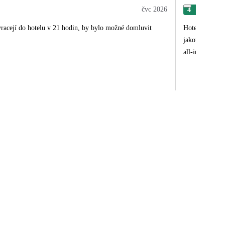
čvc 2026
4
Jarm
 vracejí do hotelu v 21 hodin, by bylo možné domluvit
Hotel i okolí v 
jakou jsme kde na
all-in v celém