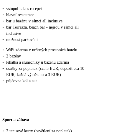
•
vstupní hala s recepcí
•
hlavní restaurace
•
bar u bazénu v rámci all inclusive
•
bar Terrazza, beach bar - nejsou v rámci all
inclusive
•
možnost parkování
•
WiFi zdarma v určených prostorách hotelu
•
2 bazény
•
lehátka a slunečníky u bazénu zdarma
•
osušky za poplatek (cca 3 EUR, depozit cca 10
EUR, každá výměna cca 3 EUR)
•
půjčovna kol a aut
Sport a zábava
•
2 tenisové kurty (osvětlení za poplatek)