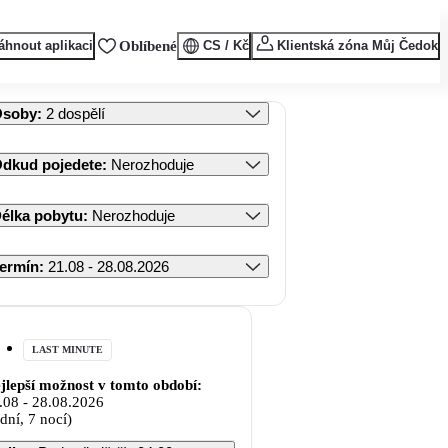
áhnout aplikaci
Oblíbené
CS / Kč
Klientská zóna Můj Čedok
Osoby
:
2 dospělí
dkud pojedete
:
Nerozhoduje
élka pobytu
:
Nerozhoduje
ermín
:
21.08 - 28.08.2026
LAST MINUTE
jlepší možnost v tomto období:
.08
-
28.08.2026
 dní, 7 nocí)