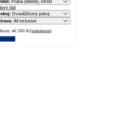
dlet
:
Praha (letiště), 04:00
tový řád
okoj
:
Dvoulůžkový pokoj
trava
:
All inclusive
lkem:
46 580 Kč
podrobnosti
zervujte