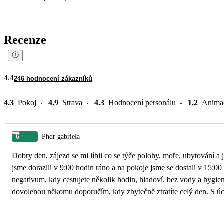
Recenze
4.4
246 hodnocení zákazníků
4.3
Pokoj
4.9
Strava
4.3
Hodnocení personálu
1.2
Anima
6
Phdr gabriela
Dobry den, zájezd se mi líbil co se týče polohy, moře, ubytování a jídla bylo vše velmi kvalitní. Jako velkou negativní připomínku mám pozdní ubytování na pokoje. Na místo určení
jsme dorazili v 9:00 hodin ráno a na pokoje jsme se dostali v 15:0
negativum, kdy cestujete několik hodin, hladoví, bez vody a hygie
dovolenou n