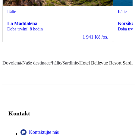
Itálie
Itálie
La Maddalena
Korsika
Doba trvání
:
8 hodin
Doba trvá
1 941 Kč
/os.
Dovolená
/
Naše destinace
/
Itálie
/
Sardinie
/
Hotel Bellevue Resort Sardin
Kontakt
Kontaktujte nás