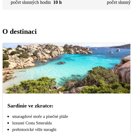
počet slunných hodin
10 h
počet slunnýc
O destinaci
Sardinie ve zkratce:
smaragdové moře a písečné pláže
luxusní Costa Smeralda
prehistorické věže nuraghi