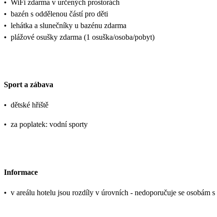
•
WiFi zdarma v určených prostorách
•
bazén s oddělenou částí pro děti
•
lehátka a slunečníky u bazénu zdarma
•
plážové osušky zdarma (1 osuška/osoba/pobyt)
Sport a zábava
•
dětské hřiště
•
za poplatek: vodní sporty
Informace
•
v areálu hotelu jsou rozdíly v úrovních - nedoporučuje se osobám