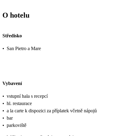
O hotelu
Středisko
•
San Pietro a Mare
Vybavení
•
vstupní hala s recepcí
•
hl. restaurace
•
a la carte k dispozici za příplatek včetně nápojů
•
bar
•
parkoviště