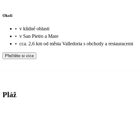
Okolí
•
v klidné oblasti
•
v San Pietro a Mare
•
cca. 2,6 km od města Valledoria s obchody a restauracemi
Přečtěte si více
Pláž