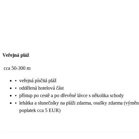
Veřejná pláž
cca 50-300 m
•
veřejná písčitá pláž
•
oddělená hotelová část
•
přístup po cestě a po dřevěné lávce s několika schody
•
lehátka a slunečníky na pláži zdarma, osušky zdarma (výměn
poplatek cca 5 EUR)