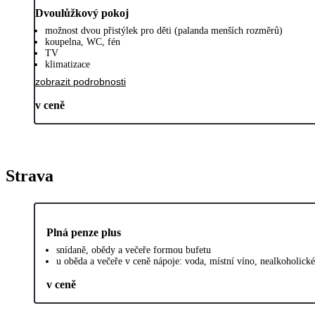
Dvoulůžkový pokoj
možnost dvou přistýlek pro děti (palanda menších rozměrů)
koupelna, WC, fén
TV
klimatizace
zobrazit podrobnosti
v ceně
Strava
Plná penze plus
snídaně, obědy a večeře formou bufetu
u oběda a večeře v ceně nápoje: voda, místní víno, nealkoholické
v ceně