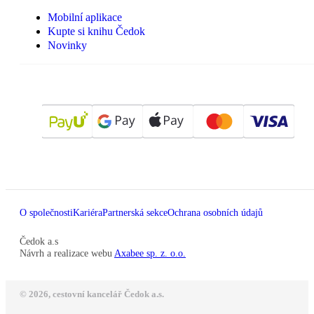
Mobilní aplikace
Kupte si knihu Čedok
Novinky
O společnosti
Kariéra
Partnerská sekce
Ochrana osobních údajů
Čedok a.s
Návrh a realizace webu
Axabee sp. z. o.o.
© 2026, cestovní kancelář Čedok a.s.