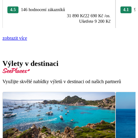
4.5
146 hodnocení zákazníků
4.1
98
31 890 Kč
22 690 Kč
/os.
Ušetřete
9 200 Kč
zobrazit více
Výlety v destinaci
Využijte skvělé nabídky výletů v destinaci od našich partnerů