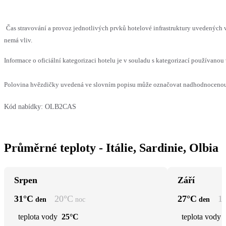
Čas stravování a provoz jednotlivých prvků hotelové infrastruktury uvedených
nemá vliv.
Informace o oficiální kategorizaci hotelu je v souladu s kategorizací používanou 
Polovina hvězdičky uvedená ve slovním popisu může označovat nadhodnocenou n
Kód nabídky:
OLB2CAS
Průměrné teploty - Itálie, Sardinie, Olbia
Srpen
Září
31
°C
20
°C
27
°C
1
den
noc
den
teplota vody
25°C
teplota vody