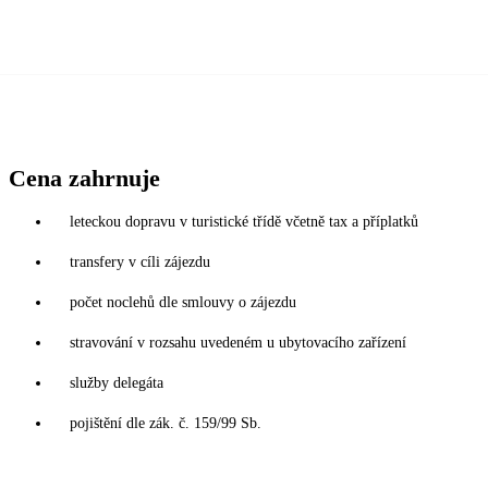
Cena zahrnuje
leteckou dopravu v turistické třídě včetně tax a příplatků
transfery v cíli zájezdu
počet noclehů dle smlouvy o zájezdu
stravování v rozsahu uvedeném u ubytovacího zařízení
služby delegáta
pojištění dle zák. č. 159/99 Sb.