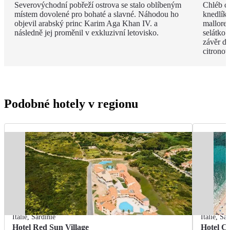
Severovýchodní pobřeží ostrova se stalo oblíbeným
Chléb ca
místem dovolené pro bohaté a slavné. Náhodou ho
knedlíky
objevil arabský princ Karim Aga Khan IV. a
mallored
následně jej proměnil v exkluzivní letovisko.
selátko 
závěr de
citrono
Podobné hotely v regionu
Itálie
,
Sardinie
Itálie
,
Sar
Hotel Red Sun Village
Hotel C