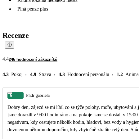
Klidná lokalita nedaleko města
Plná penze plus
Recenze
4.4
246 hodnocení zákazníků
4.3
Pokoj
4.9
Strava
4.3
Hodnocení personálu
1.2
Anima
6
Phdr gabriela
Dobry den, zájezd se mi líbil co se týče polohy, moře, ubytování a jídla bylo vše velmi kvalitní. Jako velkou negativní připomínku mám pozdní ubytování na pokoje. Na místo určení
jsme dorazili v 9:00 hodin ráno a na pokoje jsme se dostali v 15:0
negativum, kdy cestujete několik hodin, hladoví, bez vody a hygie
dovolenou n