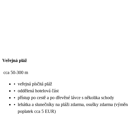
Veřejná pláž
cca 50-300 m
•
veřejná písčitá pláž
•
oddělená hotelová část
•
přístup po cestě a po dřevěné lávce s několika schody
•
lehátka a slunečníky na pláži zdarma, osušky zdarma (výměn
poplatek cca 5 EUR)