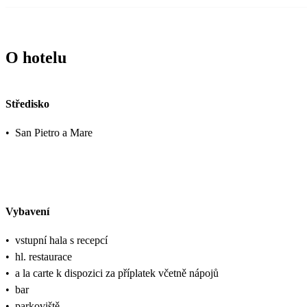
O hotelu
Středisko
•
San Pietro a Mare
Vybavení
•
vstupní hala s recepcí
•
hl. restaurace
•
a la carte k dispozici za příplatek včetně nápojů
•
bar
•
parkoviště