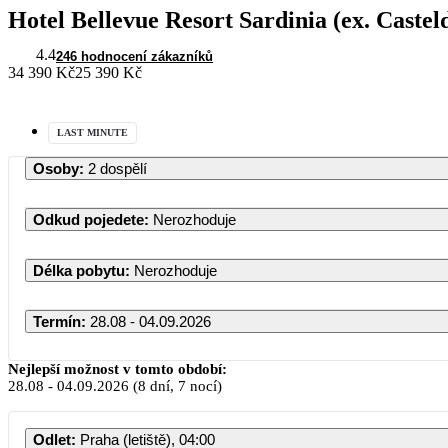
Hotel Bellevue Resort Sardinia (ex. Caste
4.4
246 hodnocení zákazníků
34 390 Kč
25 390 Kč
LAST MINUTE
Osoby
:
2 dospělí
Odkud pojedete
:
Nerozhoduje
Délka pobytu
:
Nerozhoduje
Termín
:
28.08 - 04.09.2026
Nejlepší možnost v tomto období:
28.08
-
04.09.2026
(8 dní, 7 nocí)
Odlet
:
Praha (letiště), 04:00