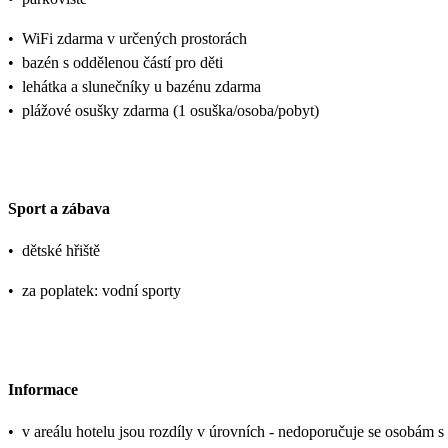
•
WiFi zdarma v určených prostorách
•
bazén s oddělenou částí pro děti
•
lehátka a slunečníky u bazénu zdarma
•
plážové osušky zdarma (1 osuška/osoba/pobyt)
Sport a zábava
•
dětské hřiště
•
za poplatek: vodní sporty
Informace
•
v areálu hotelu jsou rozdíly v úrovních - nedoporučuje se osobám