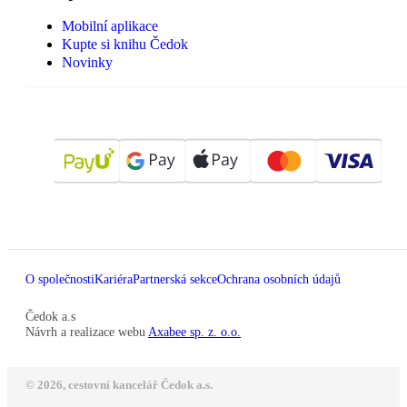
Mobilní aplikace
Kupte si knihu Čedok
Novinky
O společnosti
Kariéra
Partnerská sekce
Ochrana osobních údajů
Čedok a.s
Návrh a realizace webu
Axabee sp. z. o.o.
© 2026, cestovní kancelář Čedok a.s.