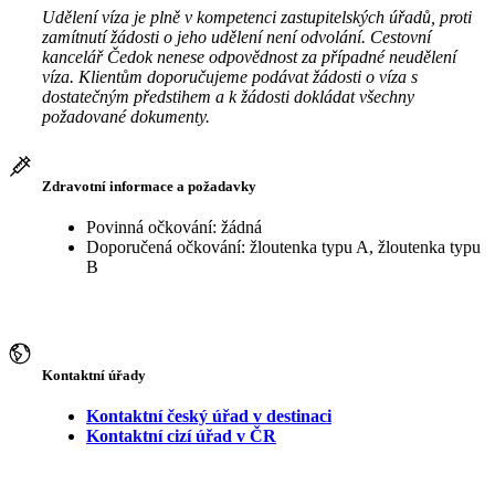
Udělení víza je plně v kompetenci zastupitelských úřadů, proti
zamítnutí žádosti o jeho udělení není odvolání. Cestovní
kancelář Čedok nenese odpovědnost za případné neudělení
víza. Klientům doporučujeme podávat žádosti o víza s
dostatečným předstihem a k žádosti dokládat všechny
požadované dokumenty.
Zdravotní informace a požadavky
Povinná očkování: žádná
Doporučená očkování: žloutenka typu A, žloutenka typu
B
Kontaktní úřady
Kontaktní český úřad v destinaci
Kontaktní cizí úřad v ČR