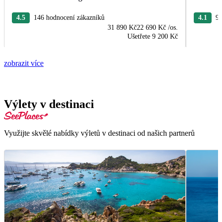
4.5
146 hodnocení zákazníků
4.1
98
31 890 Kč
22 690 Kč
/os.
Ušetřete
9 200 Kč
zobrazit více
Výlety v destinaci
Využijte skvělé nabídky výletů v destinaci od našich partnerů