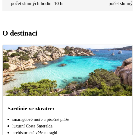
počet slunných hodin
10 h
počet slunnýc
O destinaci
Sardinie ve zkratce:
smaragdové moře a písečné pláže
luxusní Costa Smeralda
prehistorické věže nuraghi