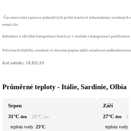
Čas stravování a provoz jednotlivých prvků hotelové infrastruktury uvedených
nemá vliv.
Informace o oficiální kategorizaci hotelu je v souladu s kategorizací používanou 
Polovina hvězdičky uvedená ve slovním popisu může označovat nadhodnocenou n
Kód nabídky:
OLB2CAS
Průměrné teploty - Itálie, Sardinie, Olbia
Srpen
Září
31
°C
20
°C
27
°C
1
den
noc
den
teplota vody
25°C
teplota vody