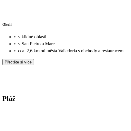
Okolí
•
v klidné oblasti
•
v San Pietro a Mare
•
cca. 2,6 km od města Valledoria s obchody a restauracemi
Přečtěte si více
Pláž