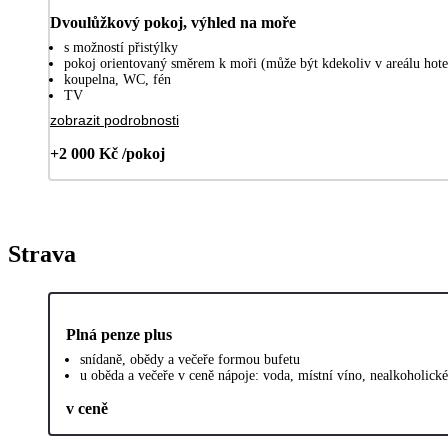
Dvoulůžkový pokoj, výhled na moře
s možností přistýlky
pokoj orientovaný směrem k moři (může být kdekoliv v areálu hotel
koupelna, WC, fén
TV
zobrazit podrobnosti
+2 000 Kč /pokoj
Strava
Plná penze plus
snídaně, obědy a večeře formou bufetu
u oběda a večeře v ceně nápoje: voda, místní víno, nealkoholické
v ceně