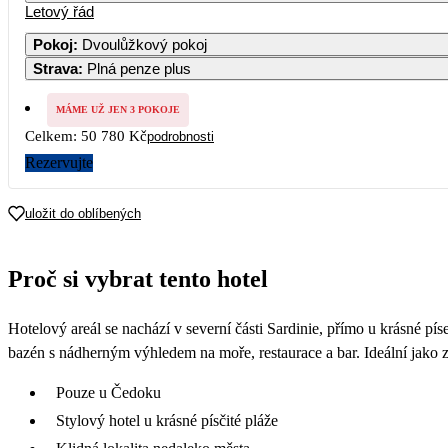
Letový řád
Pokoj
:
Dvoulůžkový pokoj
Strava
:
Plná penze plus
MÁME UŽ JEN 3 POKOJE
Celkem:
50 780 Kč
podrobnosti
Rezervujte
uložit do oblíbených
Proč si vybrat tento hotel
Hotelový areál se nachází v severní části Sardinie, přímo u krásné p
bazén s nádherným výhledem na moře, restaurace a bar. Ideální jako zá
Pouze u Čedoku
Stylový hotel u krásné písčité pláže