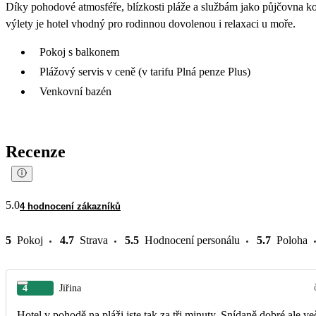
Díky pohodové atmosféře, blízkosti pláže a službám jako půjčovna kol
výlety je hotel vhodný pro rodinnou dovolenou i relaxaci u moře.
Pokoj s balkonem
Plážový servis v ceně (v tarifu Plná penze Plus)
Venkovní bazén
Recenze
5.0
4 hodnocení zákazníků
5
Pokoj
4.7
Strava
5.5
Hodnocení personálu
5.7
Poloha
4
Jiřina
Hotel v pohodě na pláži jste tak za tři minuty. Snídaně dobré ale ve