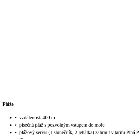
Pláže
•
vzdálenost: 400 m
•
písečná pláž s pozvolným vstupem do moře
•
plážový servis (1 slunečník, 2 lehátka) zahrnut v tarifu Plná 