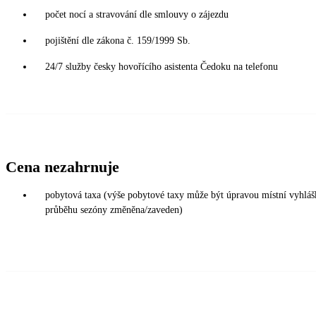
počet nocí a stravování dle smlouvy o zájezdu
pojištění dle zákona č. 159/1999 Sb.
24/7 služby česky hovořícího asistenta Čedoku na telefonu
Cena nezahrnuje
pobytová taxa (výše pobytové taxy může být úpravou místní vyhláš
průběhu sezóny změněna/zaveden)