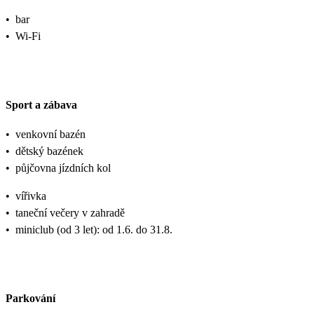
•
bar
•
Wi-Fi
Sport a zábava
•
venkovní bazén
•
dětský bazének
•
půjčovna jízdních kol
•
vířivka
•
taneční večery v zahradě
•
miniclub (od 3 let): od 1.6. do 31.8.
Parkování