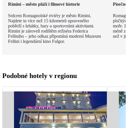
Rimini – město pláží i filmové historie
Písečné
Srdcem Romagnolské riviéry je město Rimini.
Romagno
Najdete tu více než 15 kilometrů upraveného
písčitý
pobřeží s lehátky, bary a sportovními aktivitami.
moře. Dí
Rimini je zároveň rodištěm režiséra Federica
méně zku
Felliniho – jeho odkaz připomíná moderní Muzeum
než v ji
Fellini i legendární kino Fulgor.
Podobné hotely v regionu