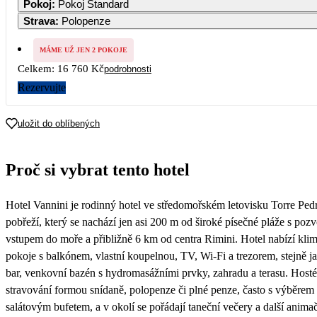
Pokoj
:
Pokoj Standard
Strava
:
Polopenze
3
4
5
6
7
8
9
MÁME UŽ JEN 2 POKOJE
Celkem:
16 760 Kč
podrobnosti
10
11
12
13
14
15
16
12 560
Rezervujte
17
18
19
20
21
22
23
12 310
uložit do oblíbených
24
25
26
27
28
29
30
11 570
8 380
Proč si vybrat tento hotel
31
Hotel Vannini je rodinný hotel ve středomořském letovisku Torre Ped
pobřeží, který se nachází jen asi 200 m od široké písečné pláže s po
vstupem do moře a přibližně 6 km od centra Rimini. Hotel nabízí kli
pokoje s balkónem, vlastní koupelnou, TV, Wi-Fi a trezorem, stejně ja
bar, venkovní bazén s hydromasážními prvky, zahradu a terasu. Host
stravování formou snídaně, polopenze či plné penze, často s výběrem
salátovým bufetem, a v okolí se pořádají taneční večery a další animačn