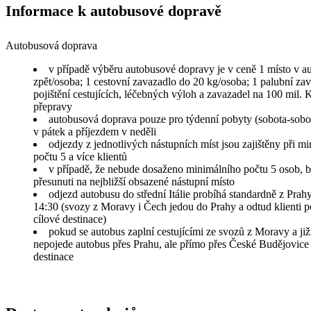
Informace k autobusové dopravě
Autobusová doprava
v případě výběru autobusové dopravy je v ceně 1 místo v a
zpět/osoba; 1 cestovní zavazadlo do 20 kg/osoba; 1 palubní za
pojištění cestujících, léčebných výloh a zavazadel na 100 mil.
přepravy
autobusová doprava pouze pro týdenní pobyty (sobota-sobo
v pátek a příjezdem v neděli
odjezdy z jednotlivých nástupních míst jsou zajištěny při m
počtu 5 a více klientů
v případě, že nebude dosaženo minimálního počtu 5 osob, b
přesunuti na nejbližší obsazené nástupní místo
odjezd autobusu do střední Itálie probíhá standardně z Prahy
14:30 (svozy z Moravy i Čech jedou do Prahy a odtud klienti p
cílové destinace)
pokud se autobus zaplní cestujícími ze svozů z Moravy a ji
nepojede autobus přes Prahu, ale přímo přes České Budějovice 
destinace