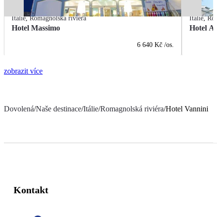
Itálie
,
Romagnolská riviéra
Itálie
,
Rom
Hotel Massimo
Hotel A
6 640 Kč
/os.
zobrazit více
Dovolená
/
Naše destinace
/
Itálie
/
Romagnolská riviéra
/
Hotel Vannini
Kontakt