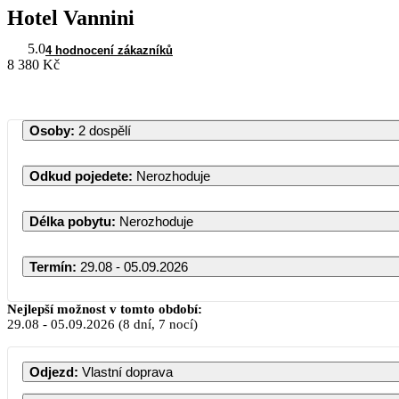
Hotel Vannini
5.0
4 hodnocení zákazníků
8 380 Kč
Osoby
:
2 dospělí
Odkud pojedete
:
Nerozhoduje
Délka pobytu
:
Nerozhoduje
Termín
:
29.08 - 05.09.2026
Srpen 2026
Nejlepší možnost v tomto období:
29.08
-
05.09.2026
(8 dní, 7 nocí)
PO
ÚT
ST
ČT
PÁ
SO
NE
Odjezd
:
Vlastní doprava
1
2