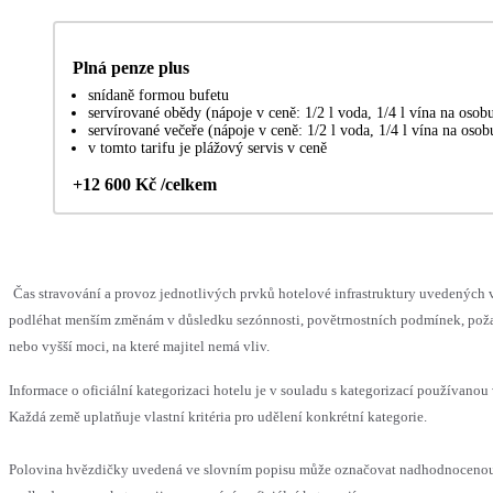
Plná penze plus
snídaně formou bufetu
servírované obědy (nápoje v ceně: 1/2 l voda, 1/4 l vína na osob
servírované večeře (nápoje v ceně: 1/2 l voda, 1/4 l vína na osob
v tomto tarifu je plážový servis v ceně
+12 600 Kč /celkem
Čas stravování a provoz jednotlivých prvků hotelové infrastruktury uvedených
podléhat menším změnám v důsledku sezónnosti, povětrnostních podmínek, pož
nebo vyšší moci, na které majitel nemá vliv.
Informace o oficiální kategorizaci hotelu je v souladu s kategorizací používanou 
Každá země uplatňuje vlastní kritéria pro udělení konkrétní kategorie.
Polovina hvězdičky uvedená ve slovním popisu může označovat nadhodnoceno