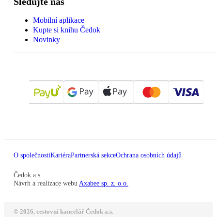
Sledujte nás
Mobilní aplikace
Kupte si knihu Čedok
Novinky
O společnosti
Kariéra
Partnerská sekce
Ochrana osobních údajů
Čedok a.s
Návrh a realizace webu
Axabee sp. z. o.o.
© 2026, cestovní kancelář Čedok a.s.