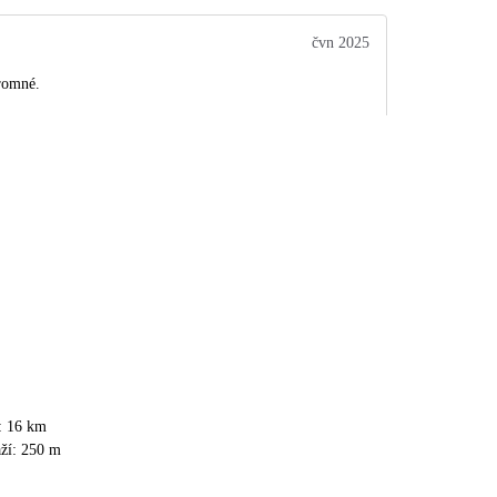
čvn 2025
kromné.
i: 16 km
aží: 250 m