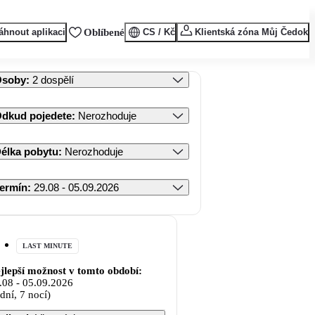
áhnout aplikaci
Oblíbené
CS / Kč
Klientská zóna Můj Čedok
Osoby
:
2 dospělí
dkud pojedete
:
Nerozhoduje
élka pobytu
:
Nerozhoduje
ermín
:
29.08 - 05.09.2026
LAST MINUTE
jlepší možnost v tomto období:
.08
-
05.09.2026
 dní, 7 nocí)