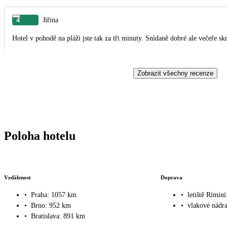
4
Jiřina
Hotel v pohodě na pláži jste tak za tři minuty. Snídaně dobré ale večeře s
Zobrazit všechny recenze
Poloha hotelu
Vzdálenost
Doprava
•
Praha: 1057 km
•
letiště Rimin
•
Brno: 952 km
•
vlakové nádr
•
Bratislava: 891 km