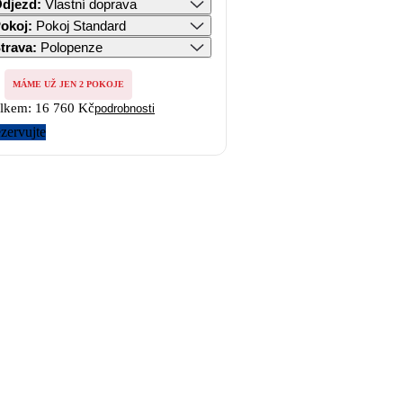
djezd
:
Vlastní doprava
okoj
:
Pokoj Standard
trava
:
Polopenze
MÁME UŽ JEN 2 POKOJE
lkem:
16 760 Kč
podrobnosti
zervujte