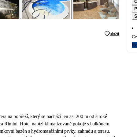
O
P
S
uložit
Ce
Re
ra na pobřeží, který se nachází jen asi 200 m od široké
a Rimini. Hotel nabízí klimatizované pokoje s balkónem,
 venkovní bazén s hydromasážními prvky, zahradu a terasu.