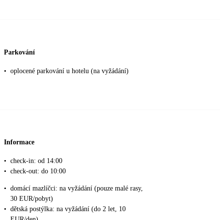
Parkování
•
oplocené parkování u hotelu (na vyžádání)
Informace
•
check-in: od 14:00
•
check-out: do 10:00
•
domácí mazlíčci: na vyžádání (pouze malé rasy,
30 EUR/pobyt)
•
dětská postýlka: na vyžádání (do 2 let, 10
EUR/den)