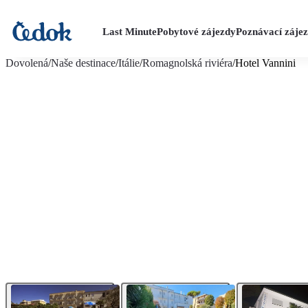
Last Minute
Pobytové zájezdy
Poznávací záje
více fotografií (12)
Dovolená
/
Naše destinace
/
Itálie
/
Romagnolská riviéra
/
Hotel Vannini