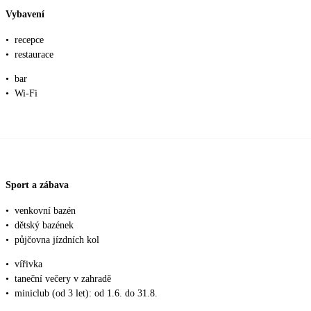
Vybavení
•
recepce
•
restaurace
•
bar
•
Wi-Fi
Sport a zábava
•
venkovní bazén
•
dětský bazének
•
půjčovna jízdních kol
•
vířivka
•
taneční večery v zahradě
•
miniclub (od 3 let): od 1.6. do 31.8.