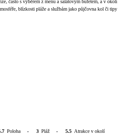
nze, často s výběrem z menu a salátovým bufetem, a v okolí
mosféře, blízkosti pláže a službám jako půjčovna kol či tipy
5.7
Poloha
3
Pláž
5.5
Atrakce v okolí