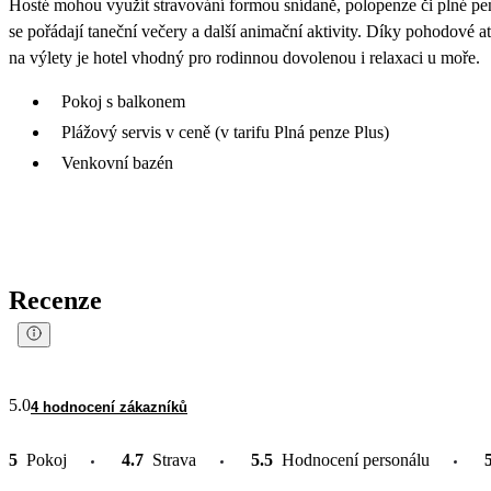
Hosté mohou využít stravování formou snídaně, polopenze či plné pe
se pořádají taneční večery a další animační aktivity. Díky pohodové at
na výlety je hotel vhodný pro rodinnou dovolenou i relaxaci u moře.
Pokoj s balkonem
Plážový servis v ceně (v tarifu Plná penze Plus)
Venkovní bazén
Recenze
5.0
4 hodnocení zákazníků
5
Pokoj
4.7
Strava
5.5
Hodnocení personálu