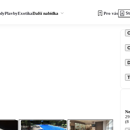
zdy
Plavby
Exotika
Další nabídka
Pro vás
St
O
D
T
Ne
29
(8