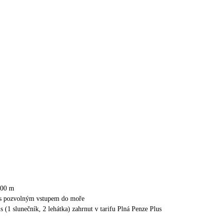
400 m
 s pozvolným vstupem do moře
s (1 slunečník, 2 lehátka) zahrnut v tarifu Plná Penze Plus