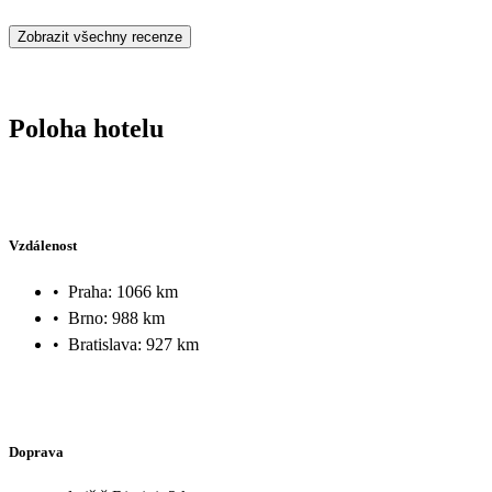
tepláků a triček .Hotel má polohou dobré umístění,ale to je bohužel
Zobrazit všechny recenze
mohu vyzvednout.Bohužel dovolená byla jen stres a starosti a né
zasloužený odpočinek.
Poloha hotelu
Vzdálenost
•
Praha: 1066 km
•
Brno: 988 km
•
Bratislava: 927 km
Doprava