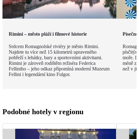
Rimini – město pláží i filmové historie
Písečné
Srdcem Romagnolské riviéry je město Rimini.
Romagno
Najdete tu více než 15 kilometrů upraveného
písčitý
pobřeží s lehátky, bary a sportovními aktivitami.
moře. Dí
Rimini je zároveň rodištěm režiséra Federica
méně zku
Felliniho – jeho odkaz připomíná moderní Muzeum
než v ji
Fellini i legendární kino Fulgor.
Podobné hotely v regionu