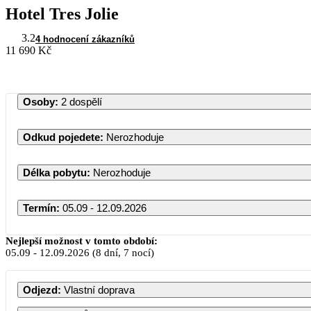
Hotel Tres Jolie
3.2
4 hodnocení zákazníků
11 690 Kč
Osoby
:
2 dospělí
Odkud pojedete
:
Nerozhoduje
Délka pobytu
:
Nerozhoduje
Termín
:
05.09 - 12.09.2026
Září 2026
Nejlepší možnost v tomto období:
05.09
-
12.09.2026
(8 dní, 7 nocí)
PO
ÚT
ST
ČT
PÁ
SO
NE
Odjezd
:
Vlastní doprava
1
2
3
4
5
6