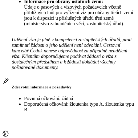
Informace pro občany ostatních zemí:
Údaje o pasových a vízových požadavcích včetně
přibližných lhůt pro vyřízení víz pro občany třetích zemí
jsou k dispozici u příslušných úřadů třetí země
(ministerstvo zahraničních věcí, zastupitelský úřad).
Udělení víza je plně v kompetenci zastupitelských úřadů, proti
zamítnutí žádosti o jeho udělení není odvolání. Cestovní
kancelář Čedok nenese odpovědnost za případné neudělení
víza. Klientům doporučujeme podávat žádosti o víza s
dostatečným předstihem a k žádosti dokládat všechny
požadované dokumenty.
Zdravotní informace a požadavky
Povinná očkování: žádná
Doporučená očkování: žloutenka typu A, žloutenka typu
B