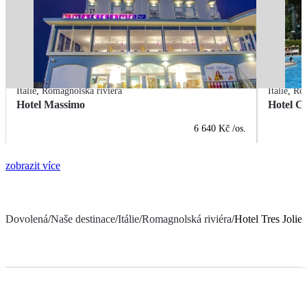
Itálie
,
Romagnolská riviéra
Itálie
,
Rom
Hotel Massimo
Hotel Ci
6 640 Kč
/os.
zobrazit více
Dovolená
/
Naše destinace
/
Itálie
/
Romagnolská riviéra
/
Hotel Tres Jolie