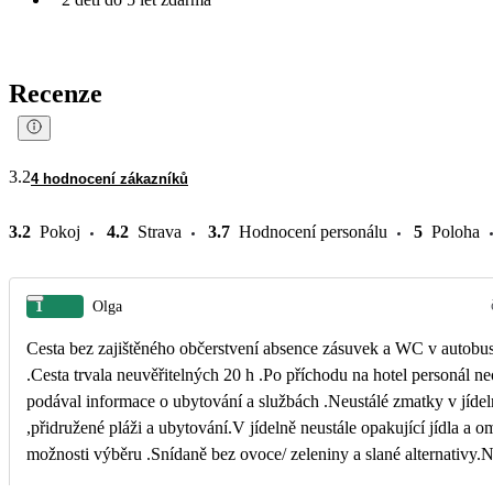
Recenze
3.2
4 hodnocení zákazníků
3.2
Pokoj
4.2
Strava
3.7
Hodnocení personálu
5
Poloha
1
Olga
Cesta bez zajištěného občerstvení absence zásuvek a WC v autobu
.Cesta trvala neuvěřitelných 20 h .Po příchodu na hotel personál n
podával informace o ubytování a službách .Neustálé zmatky v jídel
,přidružené pláži a ubytování.V jídelně neustále opakující jídla a 
možnosti výběru .Snídaně bez ovoce/ zeleniny a slané alternativy.Na výběr
byla jen variace moučníku.Obsluha v jídelně nedůstojně oblečená 