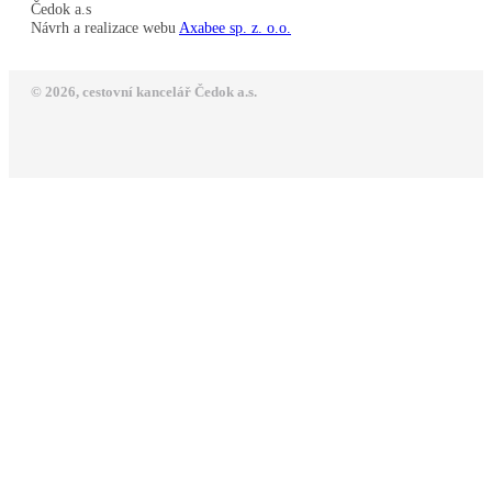
Čedok a.s
Návrh a realizace webu
Axabee sp. z. o.o.
© 2026, cestovní kancelář Čedok a.s.