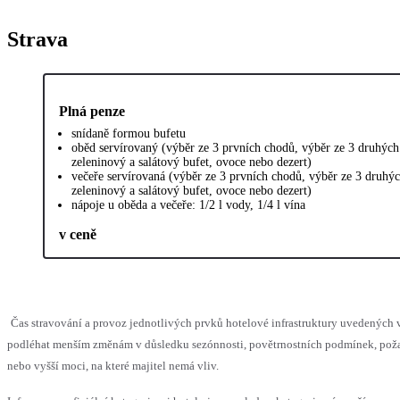
Strava
Plná penze
snídaně formou bufetu
oběd servírovaný (výběr ze 3 prvních chodů, výběr ze 3 druhých
zeleninový a salátový bufet, ovoce nebo dezert)
večeře servírovaná (výběr ze 3 prvních chodů, výběr ze 3 druhý
zeleninový a salátový bufet, ovoce nebo dezert)
nápoje u oběda a večeře: 1/2 l vody, 1/4 l vína
v ceně
Čas stravování a provoz jednotlivých prvků hotelové infrastruktury uvedených
podléhat menším změnám v důsledku sezónnosti, povětrnostních podmínek, pož
nebo vyšší moci, na které majitel nemá vliv.