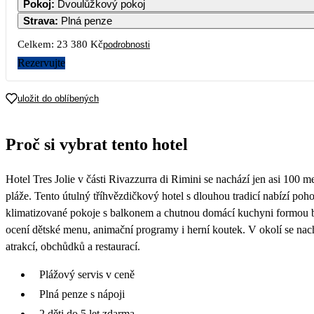
Pokoj
:
Dvoulůžkový pokoj
14 880
11 690
Strava
:
Plná penze
7
8
9
10
11
12
13
Celkem:
23 380 Kč
podrobnosti
Rezervujte
14
15
16
17
18
19
20
uložit do oblíbených
21
22
23
24
25
26
27
Proč si vybrat tento hotel
28
29
30
Hotel Tres Jolie v části Rivazzurra di Rimini se nachází jen asi 100 m
pláže. Tento útulný tříhvězdičkový hotel s dlouhou tradicí nabízí poh
klimatizované pokoje s balkonem a chutnou domácí kuchyni formou 
ocení dětské menu, animační programy i herní koutek. V okolí se nac
atrakcí, obchůdků a restaurací.
Plážový servis v ceně
Plná penze s nápoji
2 děti do 5 let zdarma