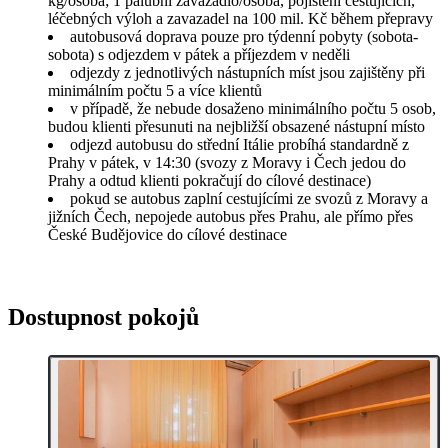
kg/osoba; 1 palubní zavazadlo/osoba, pojištění cestujících,
léčebných výloh a zavazadel na 100 mil. Kč během přepravy
autobusová doprava pouze pro týdenní pobyty (sobota-
sobota) s odjezdem v pátek a příjezdem v neděli
odjezdy z jednotlivých nástupních míst jsou zajištěny při
minimálním počtu 5 a více klientů
v případě, že nebude dosaženo minimálního počtu 5 osob,
budou klienti přesunuti na nejbližší obsazené nástupní místo
odjezd autobusu do střední Itálie probíhá standardně z
Prahy v pátek, v 14:30 (svozy z Moravy i Čech jedou do
Prahy a odtud klienti pokračují do cílové destinace)
pokud se autobus zaplní cestujícími ze svozů z Moravy a
jižních Čech, nepojede autobus přes Prahu, ale přímo přes
České Budějovice do cílové destinace
Dostupnost pokojů