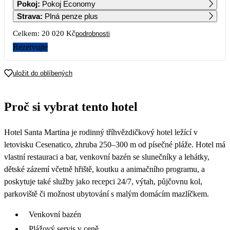
Pokoj
:
Pokoj Economy
13 200
10 010
Strava
:
Plná penze plus
7
8
9
10
11
12
13
Celkem:
20 020 Kč
podrobnosti
Rezervujte
14
15
16
17
18
19
20
uložit do oblíbených
21
22
23
24
25
26
27
Proč si vybrat tento hotel
28
29
30
Hotel Santa Martina je rodinný tříhvězdičkový hotel ležící v
letovisku Cesenatico, zhruba 250–300 m od písečné pláže. Hotel má
vlastní restauraci a bar, venkovní bazén se slunečníky a lehátky,
dětské zázemí včetně hřiště, koutku a animačního programu, a
poskytuje také služby jako recepci 24/7, výtah, půjčovnu kol,
parkoviště či možnost ubytování s malým domácím mazlíčkem.
Venkovní bazén
Plážový servis v ceně