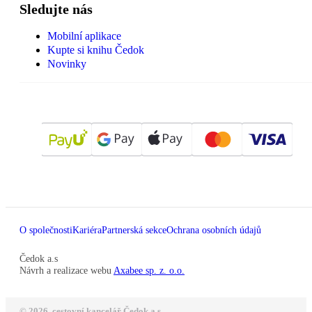
Sledujte nás
Mobilní aplikace
Kupte si knihu Čedok
Novinky
O společnosti
Kariéra
Partnerská sekce
Ochrana osobních údajů
Čedok a.s
Návrh a realizace webu
Axabee sp. z. o.o.
© 2026, cestovní kancelář Čedok a.s.