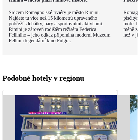
Srdcem Romagnolské riviéry je město Rimini.
Romagno
Najdete tu více než 15 kilometrů upraveného
písčitý
pobřeží s lehátky, bary a sportovními aktivitami.
moře. Dí
Rimini je zároveň rodištěm režiséra Federica
méně zku
Felliniho – jeho odkaz připomíná moderní Muzeum
než v ji
Fellini i legendární kino Fulgor.
Podobné hotely v regionu