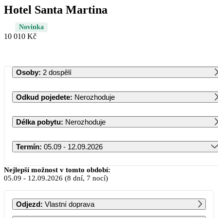
Hotel Santa Martina
Novinka
10 010 Kč
Osoby
:
2 dospělí
Odkud pojedete
:
Nerozhoduje
Délka pobytu
:
Nerozhoduje
Termín
:
05.09 - 12.09.2026
Září 2026
Nejlepší možnost v tomto období:
05.09
-
12.09.2026
(8 dní, 7 nocí)
PO
ÚT
ST
ČT
PÁ
SO
NE
Odjezd
:
Vlastní doprava
1
2
3
4
5
6