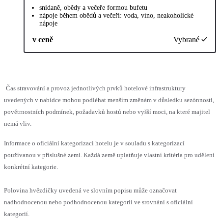
snídaně, obědy a večeře formou bufetu
nápoje během obědů a večeří: voda, víno, neakoholické
nápoje
v ceně
Vybrané
Čas stravování a provoz jednotlivých prvků hotelové infrastruktury
uvedených v nabídce mohou podléhat menším změnám v důsledku sezónnosti,
povětrnostních podmínek, požadavků hostů nebo vyšší moci, na které majitel
nemá vliv.
Informace o oficiální kategorizaci hotelu je v souladu s kategorizací
používanou v příslušné zemi. Každá země uplatňuje vlastní kritéria pro udělení
konkrétní kategorie.
Polovina hvězdičky uvedená ve slovním popisu může označovat
nadhodnocenou nebo podhodnocenou kategorii ve srovnání s oficiální
kategorií.