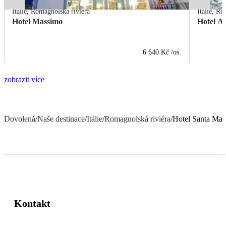
Itálie
,
Romagnolská riviéra
Itálie
,
Rom
Hotel Massimo
Hotel A
6 640 Kč
/os.
zobrazit více
Dovolená
/
Naše destinace
/
Itálie
/
Romagnolská riviéra
/
Hotel Santa Mar
Kontakt