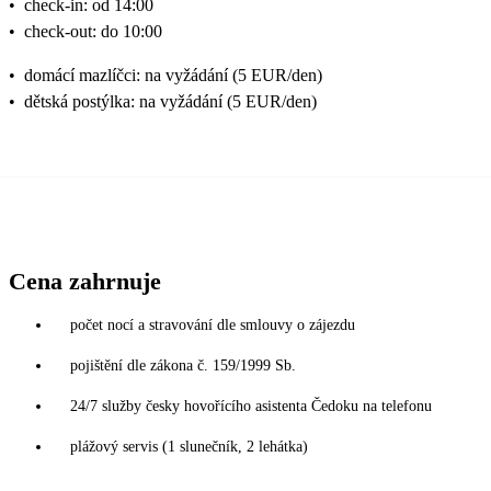
•
check-in: od 14:00
•
check-out: do 10:00
•
domácí mazlíčci: na vyžádání (5 EUR/den)
•
dětská postýlka: na vyžádání (5 EUR/den)
Cena zahrnuje
počet nocí a stravování dle smlouvy o zájezdu
pojištění dle zákona č. 159/1999 Sb.
24/7 služby česky hovořícího asistenta Čedoku na telefonu
plážový servis (1 slunečník, 2 lehátka)