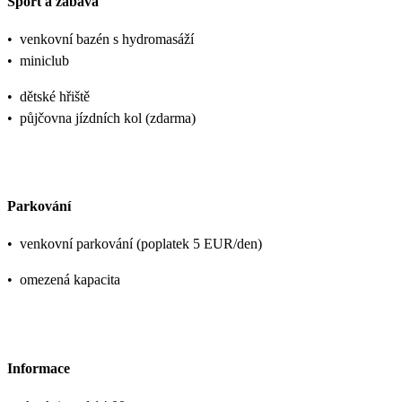
Sport a zábava
•
venkovní bazén s hydromasáží
•
miniclub
•
dětské hřiště
•
půjčovna jízdních kol (zdarma)
Parkování
•
venkovní parkování (poplatek 5 EUR/den)
•
omezená kapacita
Informace