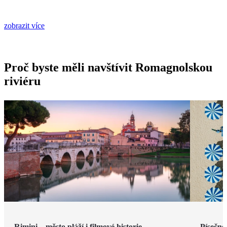
zobrazit více
Proč byste měli navštívit Romagnolskou
riviéru
Rimini – město pláží i filmové historie
Písečné