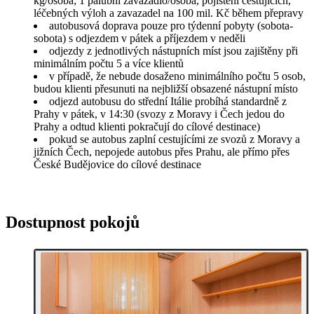
kg/osoba; 1 palubní zavazadlo/osoba, pojištění cestujících,
léčebných výloh a zavazadel na 100 mil. Kč během přepravy
autobusová doprava pouze pro týdenní pobyty (sobota-
sobota) s odjezdem v pátek a příjezdem v neděli
odjezdy z jednotlivých nástupních míst jsou zajištěny při
minimálním počtu 5 a více klientů
v případě, že nebude dosaženo minimálního počtu 5 osob,
budou klienti přesunuti na nejbližší obsazené nástupní místo
odjezd autobusu do střední Itálie probíhá standardně z
Prahy v pátek, v 14:30 (svozy z Moravy i Čech jedou do
Prahy a odtud klienti pokračují do cílové destinace)
pokud se autobus zaplní cestujícími ze svozů z Moravy a
jižních Čech, nepojede autobus přes Prahu, ale přímo přes
České Budějovice do cílové destinace
Dostupnost pokojů