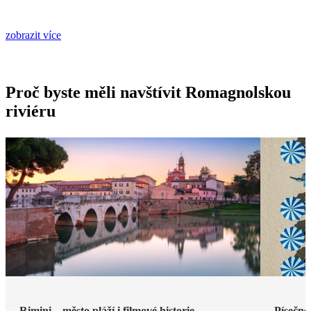
zobrazit více
Proč byste měli navštívit Romagnolskou
riviéru
Rimini – město pláží i filmové historie
Písečné