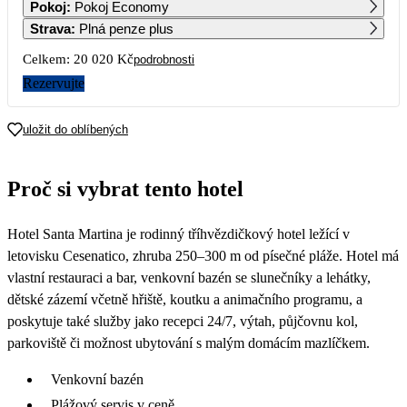
Pokoj
:
Pokoj Economy
13 200
10 010
Strava
:
Plná penze plus
7
8
9
10
11
12
13
Celkem:
20 020 Kč
podrobnosti
Rezervujte
14
15
16
17
18
19
20
uložit do oblíbených
21
22
23
24
25
26
27
Proč si vybrat tento hotel
28
29
30
Hotel Santa Martina je rodinný tříhvězdičkový hotel ležící v
letovisku Cesenatico, zhruba 250–300 m od písečné pláže. Hotel má
vlastní restauraci a bar, venkovní bazén se slunečníky a lehátky,
dětské zázemí včetně hřiště, koutku a animačního programu, a
poskytuje také služby jako recepci 24/7, výtah, půjčovnu kol,
parkoviště či možnost ubytování s malým domácím mazlíčkem.
Venkovní bazén
Plážový servis v ceně