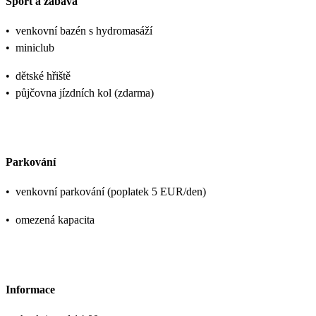
Sport a zábava
•
venkovní bazén s hydromasáží
•
miniclub
•
dětské hřiště
•
půjčovna jízdních kol (zdarma)
Parkování
•
venkovní parkování (poplatek 5 EUR/den)
•
omezená kapacita
Informace