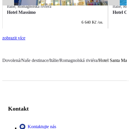
Itálie
,
Romagnolská riviéra
Itálie
,
Rom
Hotel Massimo
Hotel Ci
6 640 Kč
/os.
zobrazit více
Dovolená
/
Naše destinace
/
Itálie
/
Romagnolská riviéra
/
Hotel Santa Mar
Kontakt
Kontaktujte nás