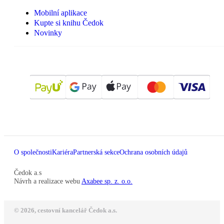
Mobilní aplikace
Kupte si knihu Čedok
Novinky
O společnosti
Kariéra
Partnerská sekce
Ochrana osobních údajů
Čedok a.s
Návrh a realizace webu
Axabee sp. z. o.o.
© 2026, cestovní kancelář Čedok a.s.