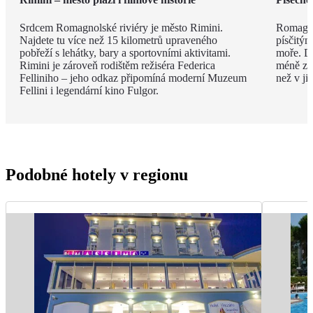
Srdcem Romagnolské riviéry je město Rimini.
Romagno
Najdete tu více než 15 kilometrů upraveného
písčitý
pobřeží s lehátky, bary a sportovními aktivitami.
moře. Dí
Rimini je zároveň rodištěm režiséra Federica
méně zku
Felliniho – jeho odkaz připomíná moderní Muzeum
než v ji
Fellini i legendární kino Fulgor.
Podobné hotely v regionu