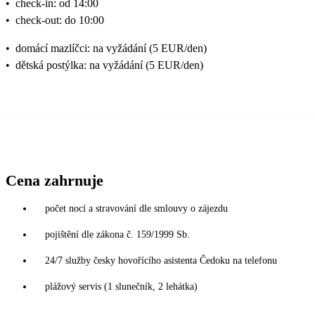
•
check-in: od 14:00
•
check-out: do 10:00
•
domácí mazlíčci: na vyžádání (5 EUR/den)
•
dětská postýlka: na vyžádání (5 EUR/den)
Cena zahrnuje
počet nocí a stravování dle smlouvy o zájezdu
pojištění dle zákona č. 159/1999 Sb.
24/7 služby česky hovořícího asistenta Čedoku na telefonu
plážový servis (1 slunečník, 2 lehátka)