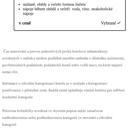
snídaně, obědy a večeře formou bufetu
nápoje během obědů a večeří: voda, víno, neakoholické
nápoje
v ceně
Vybrané
Čas stravování a provoz jednotlivých prvků hotelové infrastruktury
uvedených v nabídce mohou podléhat menším změnám v důsledku sezónnosti,
povětrnostních podmínek, požadavků hostů nebo vyšší moci, na které majitel
nemá vliv.
Informace o oficiální kategorizaci hotelu je v souladu s kategorizací
používanou v příslušné zemi. Každá země uplatňuje vlastní kritéria pro udělení
konkrétní kategorie.
Polovina hvězdičky uvedená ve slovním popisu může označovat
nadhodnocenou nebo podhodnocenou kategorii ve srovnání s oficiální
kategorií.