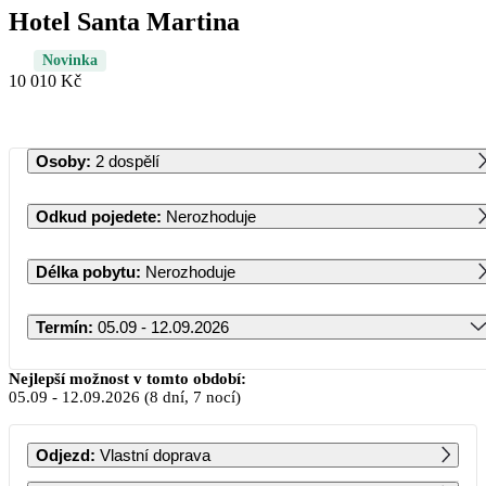
Hotel Santa Martina
Novinka
10 010 Kč
Osoby
:
2 dospělí
Odkud pojedete
:
Nerozhoduje
Délka pobytu
:
Nerozhoduje
Termín
:
05.09 - 12.09.2026
Září 2026
Nejlepší možnost v tomto období:
05.09
-
12.09.2026
(8 dní, 7 nocí)
PO
ÚT
ST
ČT
PÁ
SO
NE
Odjezd
:
Vlastní doprava
1
2
3
4
5
6