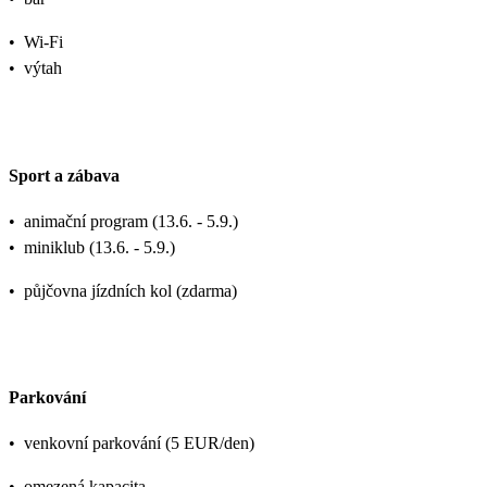
•
Wi-Fi
•
výtah
Sport a zábava
•
animační program (13.6. - 5.9.)
•
miniklub (13.6. - 5.9.)
•
půjčovna jízdních kol (zdarma)
Parkování
•
venkovní parkování (5 EUR/den)
•
omezená kapacita