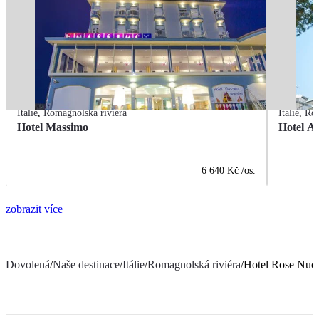
Itálie
,
Romagnolská riviéra
Itálie
,
Rom
Hotel Massimo
Hotel A
6 640 Kč
/os.
zobrazit více
Dovolená
/
Naše destinace
/
Itálie
/
Romagnolská riviéra
/
Hotel Rose Nuo