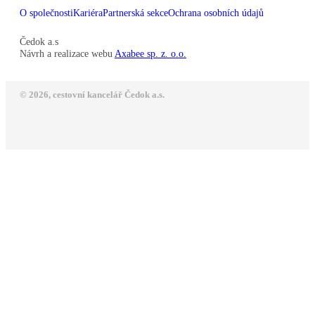
O společnosti
Kariéra
Partnerská sekce
Ochrana osobních údajů
Čedok a.s
Návrh a realizace webu
Axabee sp. z. o.o.
© 2026, cestovní kancelář Čedok a.s.