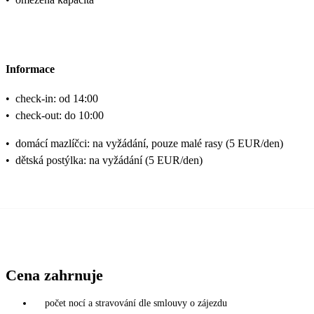
Informace
•
check-in: od 14:00
•
check-out: do 10:00
•
domácí mazlíčci: na vyžádání, pouze malé rasy (5 EUR/den)
•
dětská postýlka: na vyžádání (5 EUR/den)
Cena zahrnuje
počet nocí a stravování dle smlouvy o zájezdu