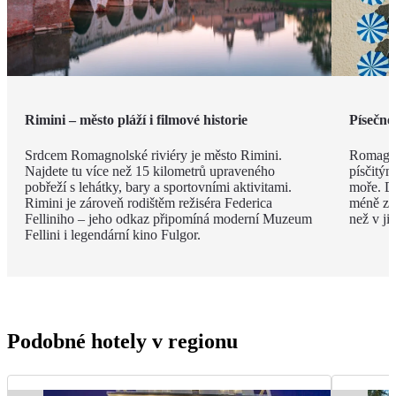
Rimini – město pláží i filmové historie
Písečné
Srdcem Romagnolské riviéry je město Rimini.
Romagno
Najdete tu více než 15 kilometrů upraveného
písčitý
pobřeží s lehátky, bary a sportovními aktivitami.
moře. Dí
Rimini je zároveň rodištěm režiséra Federica
méně zku
Felliniho – jeho odkaz připomíná moderní Muzeum
než v ji
Fellini i legendární kino Fulgor.
Podobné hotely v regionu