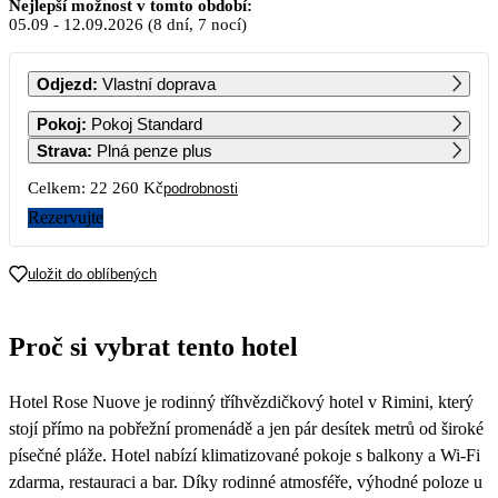
Září 2026
Nejlepší možnost v tomto období:
05.09
-
12.09.2026
(8 dní, 7 nocí)
PO
ÚT
ST
ČT
PÁ
SO
NE
Odjezd
:
Vlastní doprava
1
2
3
4
5
6
Pokoj
:
Pokoj Standard
14 320
11 130
Strava
:
Plná penze plus
7
8
9
10
11
12
13
Celkem:
22 260 Kč
podrobnosti
11 130
Rezervujte
14
15
16
17
18
19
20
uložit do oblíbených
21
22
23
24
25
26
27
Proč si vybrat tento hotel
28
29
30
Hotel Rose Nuove je rodinný tříhvězdičkový hotel v Rimini, který
stojí přímo na pobřežní promenádě a jen pár desítek metrů od široké
písečné pláže. Hotel nabízí klimatizované pokoje s balkony a Wi-Fi
zdarma, restauraci a bar. Díky rodinné atmosféře, výhodné poloze u