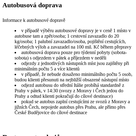
Autobusová doprava
Informace k autobusové dopravě
v případě výběru autobusové dopravy je v ceně 1 místo v
autobuse tam a zpět/osoba; 1 cestovní zavazadlo do 20
kg/osoba; 1 palubní zavazadlo/osoba, pojištění cestujících,
léčebných výloh a zavazadel na 100 mil. Kč během přepravy
autobusová doprava pouze pro týdenní pobyty (sobota-
sobota) s odjezdem v pátek a příjezdem v neděli
odjezdy z jednotlivých nástupních míst jsou zajištěny při
minimálním počtu 5 a více klientů
v případě, že nebude dosaženo minimálního počtu 5 osob,
budou klienti přesunuti na nejbližší obsazené nástupní místo
odjezd autobusu do střední Itálie probíhá standardně z
Prahy v pátek, v 14:30 (svozy z Moravy i Čech jedou do
Prahy a odtud klienti pokračují do cílové destinace)
pokud se autobus zaplní cestujícími ze svozů z Moravy a
jižních Čech, nepojede autobus přes Prahu, ale přímo přes
České Budějovice do cílové destinace