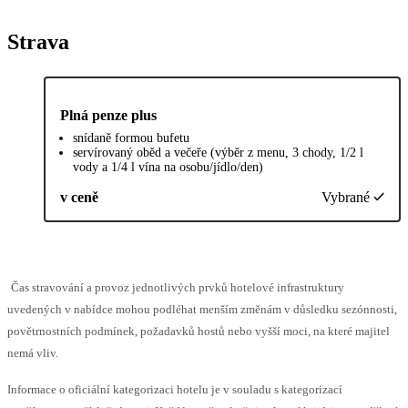
Strava
Plná penze plus
snídaně formou bufetu
servírovaný oběd a večeře (výběr z menu, 3 chody, 1/2 l
vody a 1/4 l vína na osobu/jídlo/den)
v ceně
Vybrané
Čas stravování a provoz jednotlivých prvků hotelové infrastruktury
uvedených v nabídce mohou podléhat menším změnám v důsledku sezónnosti,
povětrnostních podmínek, požadavků hostů nebo vyšší moci, na které majitel
nemá vliv.
Informace o oficiální kategorizaci hotelu je v souladu s kategorizací